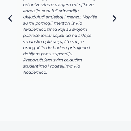
od univerziteta u kojem mi njihova
o
komisija nudi full stipendiju,
o
uključujući smještaj i menzu. Najviše
d
su mi pomogli mentori iz Via
s
Akademica tima koji su svojom
b
posvećenošću uspeli da mi sklope
l
vrhunsku aplikaciju, što mi je i
i
omogućilo da budem primljena i
k
dobijem punu stipendiju.
p
Preporučujem svim budućim
A
studentima i roditeljima Via
Academica.