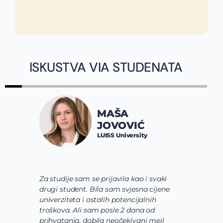
ISKUSTVA VIA STUDENATA
MAŠA
JOVOVIĆ
LUISS University
Za studije sam se prijavila kao i svaki
V
drugi student. Bila sam svjesna cijene
s
univerziteta i ostalih potencijalnih
u
troškova. Ali sam posle 2 dana od
u
prihvatanja, dobila neočekivani mejl
o