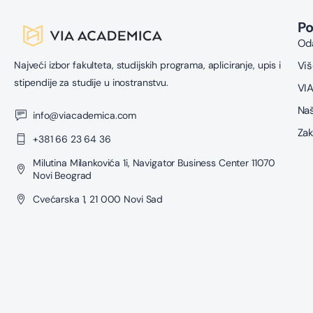
P
Oda
Najveći izbor fakulteta, studijskih programa, apliciranje, upis i
Viš
stipendije za studije u inostranstvu.
VIA
Naš
info@viacademica.com
Zak
+381 66 23 64 36
Milutina Milankovića 1i, Navigator Business Center 11070
Novi Beograd
Cvećarska 1, 21 000 Novi Sad