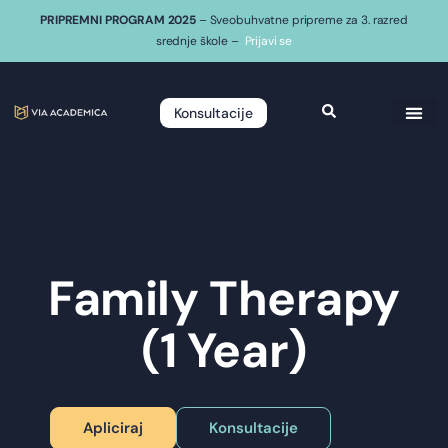
PRIPREMNI PROGRAM 2025
– Sveobuhvatne pripreme za 3. razred
srednje škole –
Prijavi se
Konsultacije
Family Therapy
(1 Year)
Apliciraj
Konsultacije