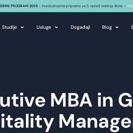
REMNI PROGRAM 2025
– Sveobuhvatne pripreme za 3. razred srednje škole –
Pri
Studije
Usluge
Događaji
Blog
utive MBA in G
itality Manag