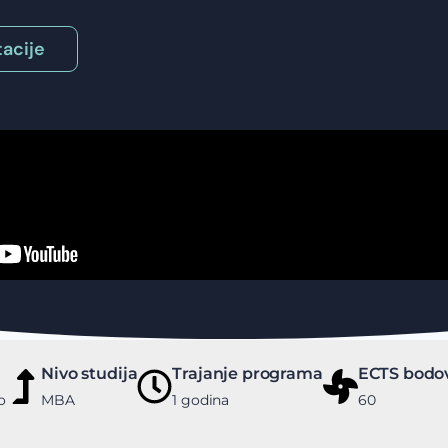
acije
Nivo studija
Trajanje programa
ECTS bodo
o
MBA
1 godina
60