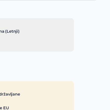
a (Letnji)
državljane
je EU