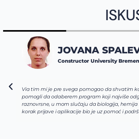
ISKU
JOVANA SPALEV
Constructor University Breme
Via tim mi je pre svega pomogao da shvatim koj
pomogli da odaberem program koji najviše odg
raznovrsne, u mom slučaju da biologija, hemija
korak prijave i aplikacije bio je uz pomoć i po