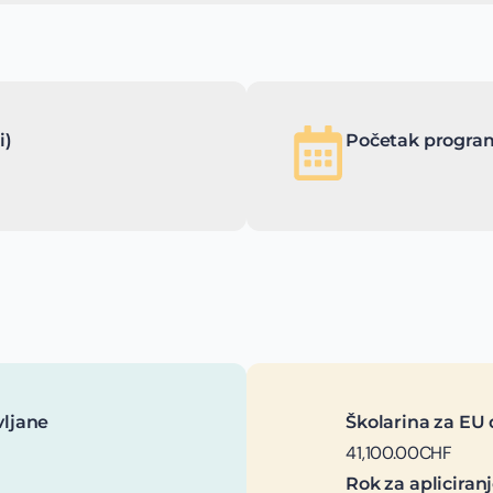
i)
Početak program
vljane
Školarina za EU 
41,100.00CHF
Rok za apliciran