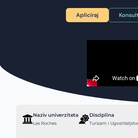
Apliciraj
Konsult
Naziv univerziteta
Disciplina
Les Roches
Turizam i Ugostiteljstv