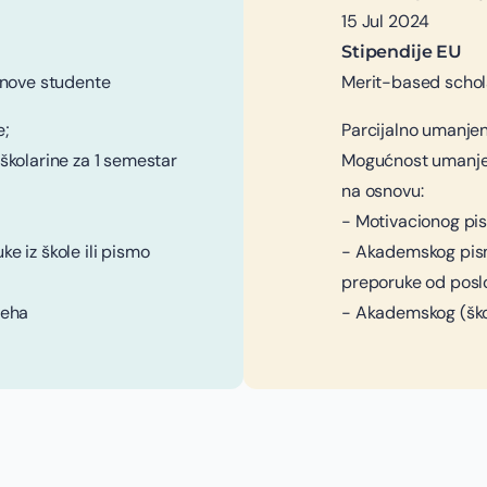
15 Jul 2024
Stipendije EU
 nove studente
Merit-based schol
e;
Parcijalno umanjen
kolarine za 1 semestar
Mogućnost umanjen
na osnovu:
- Motivacionog pi
 iz škole ili pismo
- Akademskog pisma
preporuke od pos
peha
- Akademskog (šk