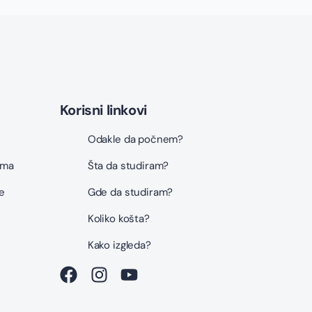
Korisni linkovi
Odakle da počnem?
ama
Šta da studiram?
e
Gde da studiram?
Koliko košta?
i
Kako izgleda?