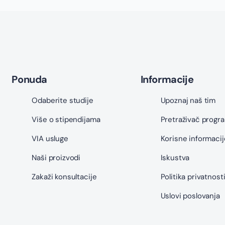
Ponuda
Informacije
Odaberite studije
Upoznaj naš tim
Više o stipendijama
Pretraživač progr
VIA usluge
Korisne informacij
Naši proizvodi
Iskustva
Zakaži konsultacije
Politika privatnost
Uslovi poslovanja