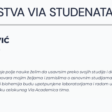
STVA VIA STUDENAT
IĆ
n
e polje nauke želim da usavrsim preko svojih studija i 
ovara mojim željama i zamislima o osnovnim studijama
 i biohemija budu upotpunjene laboratorijama i radom u i
dršku celokunog Via Academica tima.