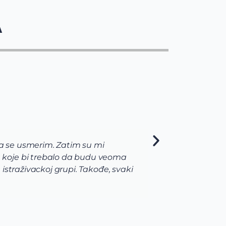
A
da se usmerim. Zatim su mi
Kao s
 koje bi trebalo da budu veoma
Unive
straživackoj grupi. Takođe, svaki
priml
najvi
prijav