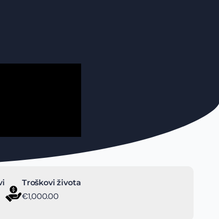
vi
Troškovi života
€1,000.00