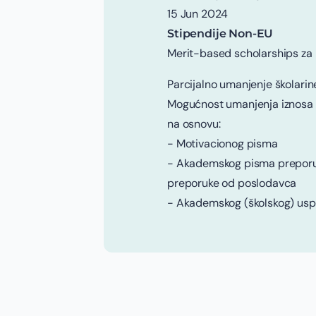
15 Jun 2024
Stipendije Non-EU
Merit-based scholarships za
Parcijalno umanjenje školarin
Mogućnost umanjenja iznosa š
na osnovu:
- Motivacionog pisma
- Akademskog pisma preporuke
preporuke od poslodavca
- Akademskog (školskog) us