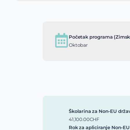
Početak programa (Zimsk
Oktobar
Školarina za Non-EU drža
41,100.00CHF
Rok za apliciranje Non-EU