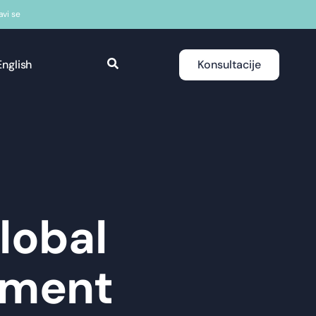
javi se
English
Konsultacije
lobal
ement