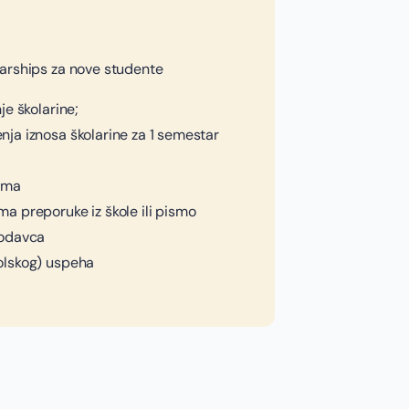
arships za nove studente
je školarine;
ja iznosa školarine za 1 semestar
sma
 preporuke iz škole ili pismo
lodavca
olskog) uspeha