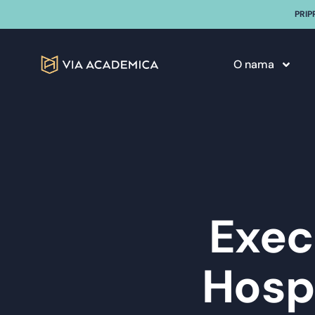
PRIP
O nama
Exec
Hosp