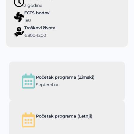
3 godine
ECTS bodovi
180
Troškovi života
€800-1200
Početak programa (Zimski)
Septembar
Početak programa (Letnji)