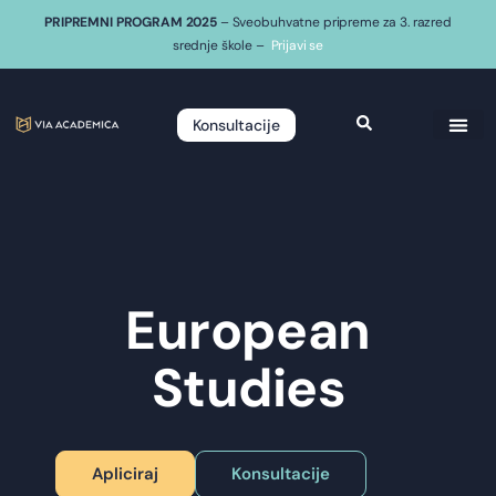
PRIPREMNI PROGRAM 2025
– Sveobuhvatne pripreme za 3. razred
srednje škole –
Prijavi se
Konsultacije
European
Studies
Apliciraj
Konsultacije