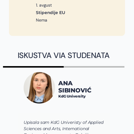
1. avgust
Stipendije EU
Nema
ISKUSTVA VIA STUDENATA
ANA
SIBINOVIĆ
KdG University
Upisala sam KdG Univeristy of Applied
J
Sciences and Arts, International
d