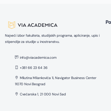
P
Najveći izbor fakulteta, studijskih programa, apliciranje, upis i
stipendije za studije u inostranstvu.
info@viacademica.com
+381 66 23 64 36
Milutina Milankovića 1i, Navigator Business Center
11070 Novi Beograd
Cvećarska 1, 21 000 Novi Sad