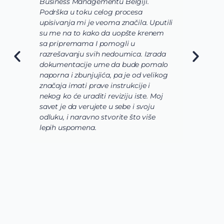
Business Managementu Belgiji.
s
Podrška u toku celog procesa
d
upisivanja mi je veoma značila. Uputili
d
su me na to kako da uopšte krenem
d
sa pripremama I pomogli u
o
razrešavanju svih nedoumica. Izrada
o
dokumentacije ume da bude pomalo
O
naporna i zbunjujića, pa je od velikog
n
značaja imati prave instrukcije i
s
nekog ko će uraditi reviziju iste. Moj
c
savet je da verujete u sebe i svoju
i
odluku, i naravno stvorite što više
s
lepih uspomena.
s
n
z
n
g
s
u
z