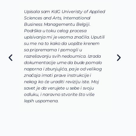
Upisala sam KdG Univeristy of Applied
J
Sciences and Arts, International
d
Business Managementu Belgiji.
s
Podrška u toku celog procesa
d
upisivanja mi je veoma značila. Uputili
d
su me na to kako da uopšte krenem
d
sa pripremama I pomogli u
o
razrešavanju svih nedoumica. Izrada
o
dokumentacije ume da bude pomalo
O
naporna i zbunjujića, pa je od velikog
n
značaja imati prave instrukcije i
s
nekog ko će uraditi reviziju iste. Moj
c
savet je da verujete u sebe i svoju
i
odluku, i naravno stvorite što više
s
lepih uspomena.
s
n
z
n
g
s