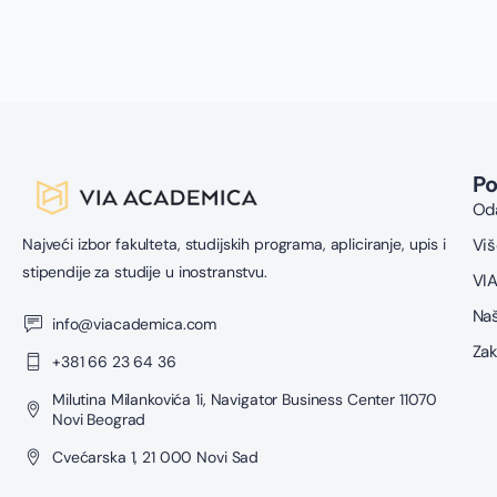
u
z
P
Oda
Najveći izbor fakulteta, studijskih programa, apliciranje, upis i
Viš
stipendije za studije u inostranstvu.
VIA
Naš
info@viacademica.com
Zak
+381 66 23 64 36
Milutina Milankovića 1i, Navigator Business Center 11070
Novi Beograd
Cvećarska 1, 21 000 Novi Sad