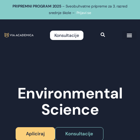
PRIPREMNI PROGRAM 2025
– Sveobuhvatne pripreme za 3. razred
srednje škole –
Prijavi se
Konsultacije
Environmental
Science
Apliciraj
Konsultacije