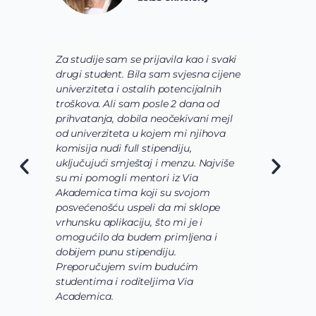
Za studije sam se prijavila kao i svaki
V
drugi student. Bila sam svjesna cijene
s
univerziteta i ostalih potencijalnih
u
troškova. Ali sam posle 2 dana od
u
prihvatanja, dobila neočekivani mejl
o
od univerziteta u kojem mi njihova
o
komisija nudi full stipendiju,
o
uključujući smještaj i menzu. Najviše
d
su mi pomogli mentori iz Via
s
Akademica tima koji su svojom
b
posvećenošću uspeli da mi sklope
l
vrhunsku aplikaciju, što mi je i
i
omogućilo da budem primljena i
k
dobijem punu stipendiju.
p
Preporučujem svim budućim
A
studentima i roditeljima Via
Academica.