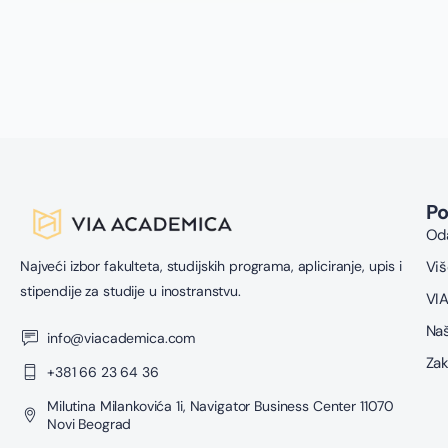
P
Oda
Najveći izbor fakulteta, studijskih programa, apliciranje, upis i
Viš
stipendije za studije u inostranstvu.
VIA
Naš
info@viacademica.com
Zak
+381 66 23 64 36
Milutina Milankovića 1i, Navigator Business Center 11070
Novi Beograd