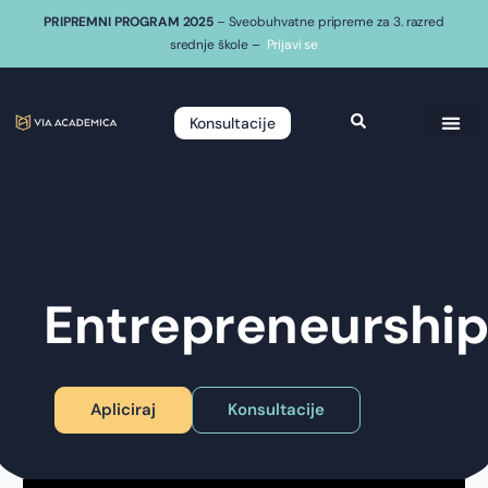
PRIPREMNI PROGRAM 2025
– Sveobuhvatne pripreme za 3. razred
srednje škole –
Prijavi se
Konsultacije
Entrepreneurshi
Apliciraj
Konsultacije