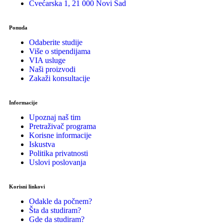
Cvećarska 1, 21 000 Novi Sad
Ponuda
Odaberite studije
Više o stipendijama
VIA usluge
Naši proizvodi
Zakaži konsultacije
Informacije
Upoznaj naš tim
Pretraživač programa
Korisne informacije
Iskustva
Politika privatnosti
Uslovi poslovanja
Korisni linkovi
Odakle da počnem?
Šta da studiram?
Gde da studiram?