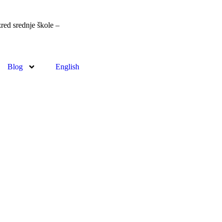
red srednje škole –
Prijavi se
Blog
English