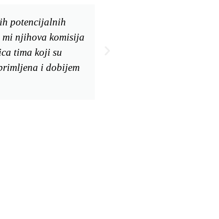
lih potencijalnih
Via tim mi je pre sveg
m mi njihova komisija
usmerim. Zatim su mi 
ica tima koji su
studijama koje bi tre
primljena i dobijem
upotpunjene laboratori
i podršku celokunog V