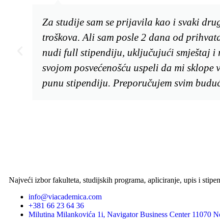
Za studije sam se prijavila kao i svaki drug
troškova. Ali sam posle 2 dana od prihvat
nudi full stipendiju, uključujući smještaj
svojom posvećenošću uspeli da mi sklope v
punu stipendiju. Preporučujem svim buduć
Najveći izbor fakulteta, studijskih programa, apliciranje, upis i stipen
info@viacademica.com
+381 66 23 64 36
Milutina Milankovića 1i, Navigator Business Center 11070 