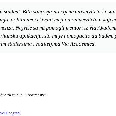
i student. Bila sam svjesna cijene univerziteta i osta
anja, dobila neočekivani mejl od univerziteta u koje
 i menzu. Najviše su mi pomogli mentori iz Via Akadem
rhunsku aplikaciju, što mi je i omogućilo da budem 
im studentima i roditeljima Via Academica.
dije za studije u inostranstvu.
Novi Beograd