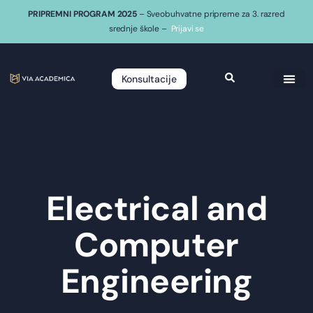
PRIPREMNI PROGRAM 2025
– Sveobuhvatne pripreme za 3. razred
srednje škole –
Prijavi se
Konsultacije
Electrical and
Computer
Engineering