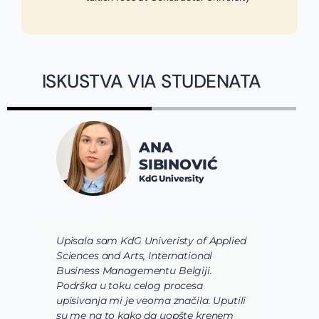
ISKUSTVA VIA STUDENATA
ANA
SIBINOVIĆ
KdG University
Upisala sam KdG Univeristy of Applied
J
Sciences and Arts, International
d
Business Managementu Belgiji.
s
Podrška u toku celog procesa
d
upisivanja mi je veoma značila. Uputili
d
su me na to kako da uopšte krenem
d