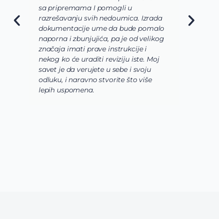
sa pripremama I pomogli u
o
razrešavanju svih nedoumica. Izrada
o
dokumentacije ume da bude pomalo
O
naporna i zbunjujića, pa je od velikog
n
značaja imati prave instrukcije i
s
nekog ko će uraditi reviziju iste. Moj
c
savet je da verujete u sebe i svoju
i
odluku, i naravno stvorite što više
s
lepih uspomena.
s
n
z
n
g
s
u
z