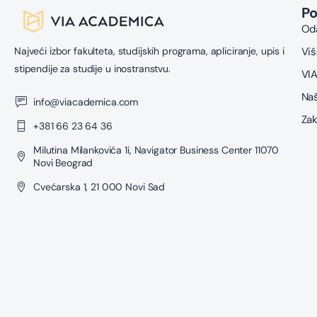
P
Oda
Najveći izbor fakulteta, studijskih programa, apliciranje, upis i
Viš
stipendije za studije u inostranstvu.
VIA
Naš
info@viacademica.com
Zak
+381 66 23 64 36
Milutina Milankovića 1i, Navigator Business Center 11070
Novi Beograd
Cvećarska 1, 21 000 Novi Sad