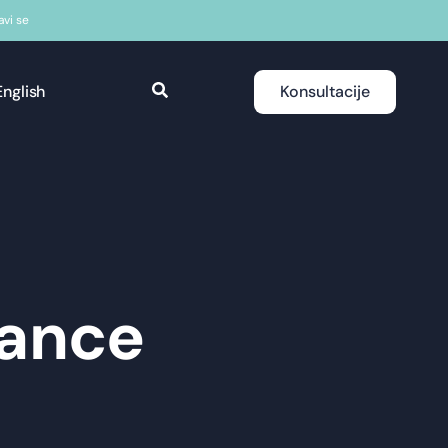
javi se
English
Konsultacije
nance