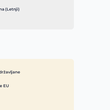
a (Letnji)
državljane
je EU