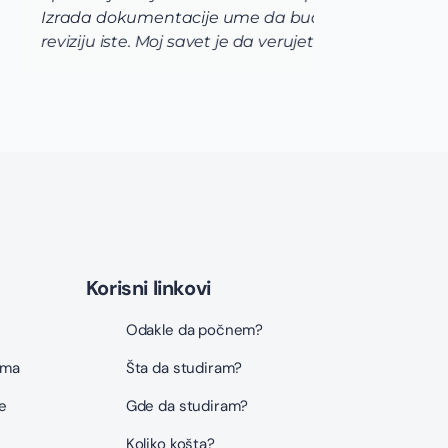
strukcije i nekog ko će uraditi
me je
naroč
never
moja 
Korisni linkovi
Odakle da počnem?
ama
Šta da studiram?
e
Gde da studiram?
Koliko košta?