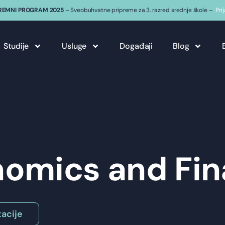
REMNI PROGRAM 2025
– Sveobuhvatne pripreme za 3. razred srednje škole –
Pri
Studije
Usluge
Događaji
Blog
omics and Fi
acije