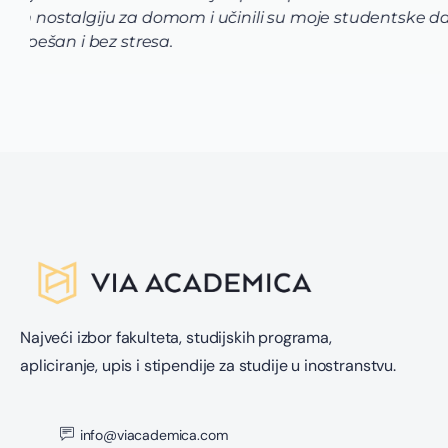
Izrada dokumentacije ume da bude pomalo naporn
reviziju iste. Moj savet je da verujete u sebe i s
Najveći izbor fakulteta, studijskih programa,
apliciranje, upis i stipendije za studije u inostranstvu.
info@viacademica.com