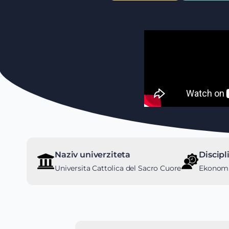
Naziv univerziteta
Discipl
Universita Cattolica del Sacro Cuore
Ekonomij