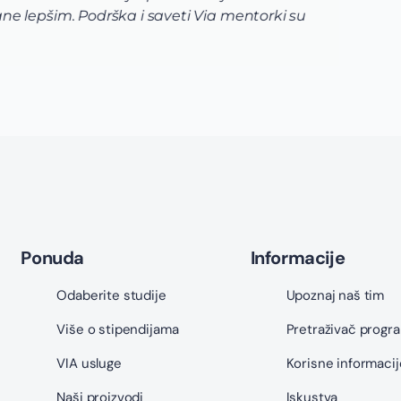
a i zbunjujića, pa je od velikog značaja imati prave in
voju odluku, i naravno stvorite što više lepih uspomena.
Ponuda
Informacije
Odaberite studije
Upoznaj naš tim
Više o stipendijama
Pretraživač progr
VIA usluge
Korisne informacij
Naši proizvodi
Iskustva