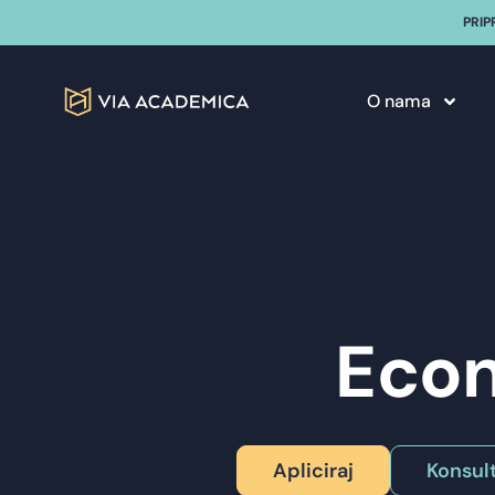
PRIP
O nama
Econ
Apliciraj
Konsult