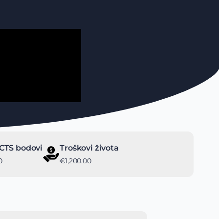
CTS bodovi
Troškovi života
0
€1,200.00