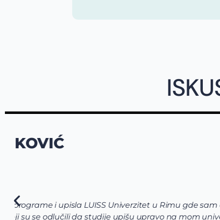
ISKU
ANA SIBINOVIĆ
KdG University
Upisala sam KdG Univeristy of Applied Sciences
upisivanja mi je veoma značila. Uputili su me