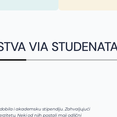
STVA VIA STUDENAT
 and Arts, International Business Managementu Belgiji.
 na to kako da uopšte krenem sa pripremama I pomogli u