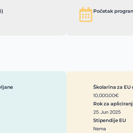
i)
Početak program
vljane
Školarina za EU 
10,000.00€
Rok za apliciran
25. Jun 2025
Stipendije EU
Nema