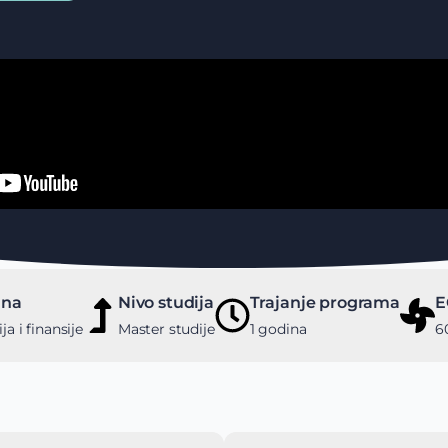
ina
Nivo studija
Trajanje programa
E
a i finansije
Master studije
1 godina
6