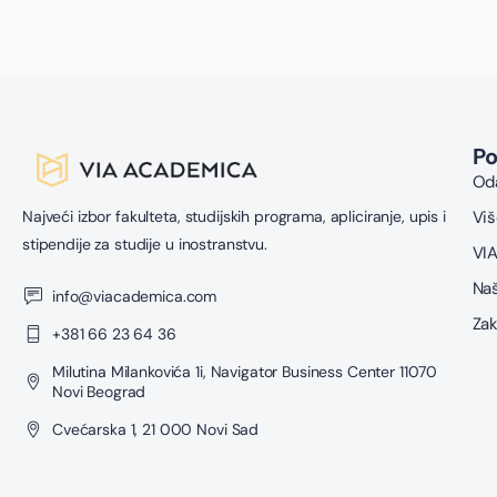
z
P
Oda
Najveći izbor fakulteta, studijskih programa, apliciranje, upis i
Viš
stipendije za studije u inostranstvu.
VIA
Naš
info@viacademica.com
Zak
+381 66 23 64 36
Milutina Milankovića 1i, Navigator Business Center 11070
Novi Beograd
Cvećarska 1, 21 000 Novi Sad