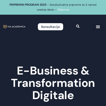
PRIPREMNI PROGRAM 2025
– Sveobuhvatne pripreme za 3. razred
srednje škole –
Prijavi se
Konsultacije
E-Business &
Transformation
Digitale