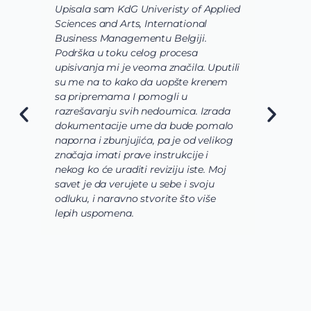
Upisala sam KdG Univeristy of Applied
J
Sciences and Arts, International
d
Business Managementu Belgiji.
s
Podrška u toku celog procesa
d
upisivanja mi je veoma značila. Uputili
d
su me na to kako da uopšte krenem
d
sa pripremama I pomogli u
o
razrešavanju svih nedoumica. Izrada
o
dokumentacije ume da bude pomalo
O
naporna i zbunjujića, pa je od velikog
n
značaja imati prave instrukcije i
s
nekog ko će uraditi reviziju iste. Moj
c
savet je da verujete u sebe i svoju
i
odluku, i naravno stvorite što više
s
lepih uspomena.
s
n
z
n
g
s
u