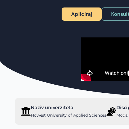
Apliciraj
Konsult
Naziv univerziteta
Disci
Howest University of Applied Sciences
Moda,