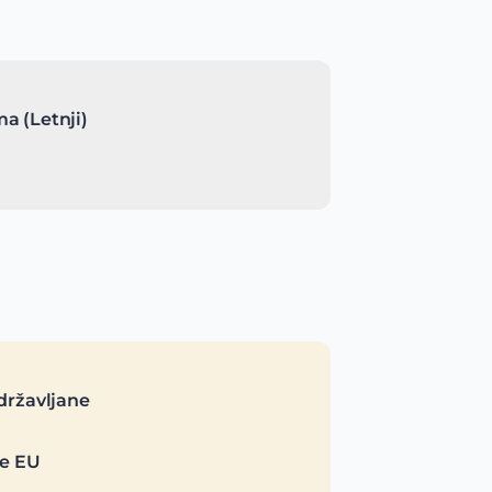
a (Letnji)
državljane
je EU