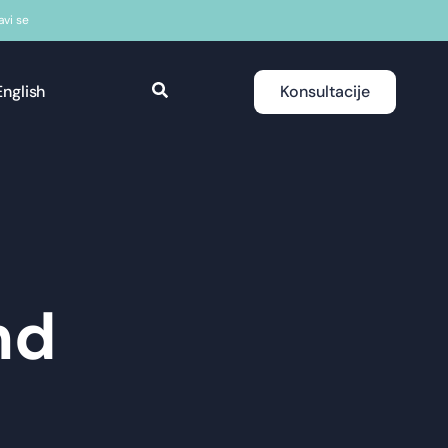
javi se
English
Konsultacije
nd