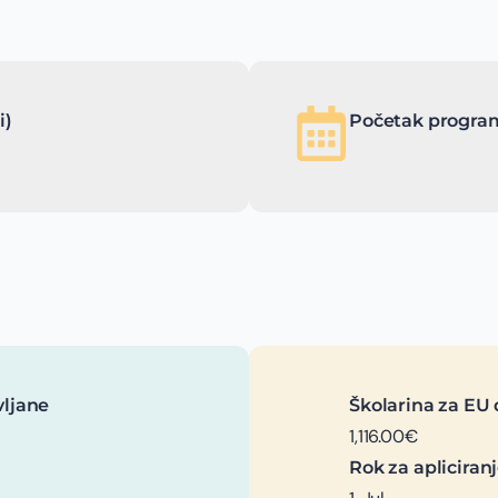
i)
Početak program
vljane
Školarina za EU 
1,116.00€
Rok za apliciran