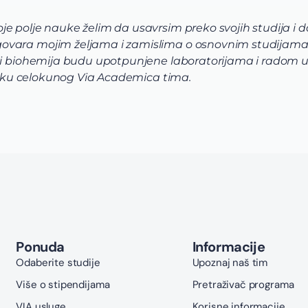
e polje nauke želim da usavrsim preko svojih studija i 
ovara mojim željama i zamislima o osnovnim studijama
 i biohemija budu upotpunjene laboratorijama i radom u i
dršku celokunog Via Academica tima.
Ponuda
Informacije
Odaberite studije
Upoznaj naš tim
Više o stipendijama
Pretraživač programa
VIA usluge
Korisne informacije