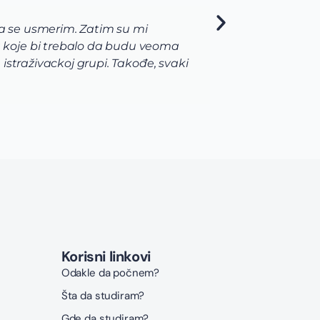
da se usmerim. Zatim su mi
Kao s
 koje bi trebalo da budu veoma
Unive
straživackoj grupi. Takođe, svaki
priml
najvi
prijav
Korisni linkovi
Odakle da počnem?
Šta da studiram?
Gde da studiram?