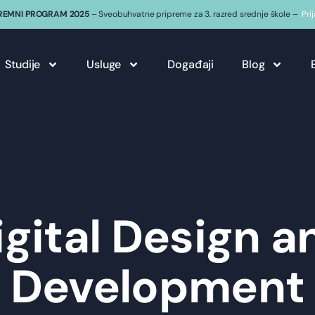
REMNI PROGRAM 2025
– Sveobuhvatne pripreme za 3. razred srednje škole –
Pri
Studije
Usluge
Događaji
Blog
igital Design a
Development