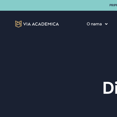
PRIP
O nama
D