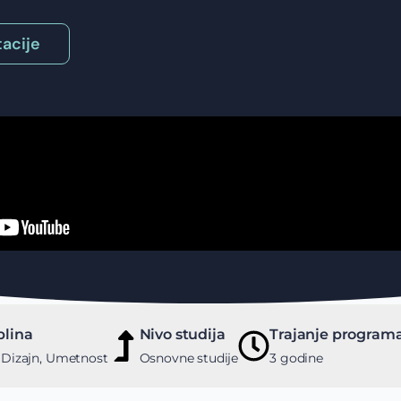
acije
plina
Nivo studija
Trajanje program
 Dizajn, Umetnost
Osnovne studije
3 godine