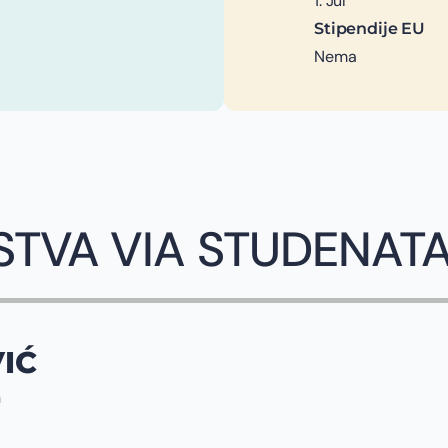
1. Jul
Stipendije EU
Nema
STVA VIA STUDENAT
IĆ
n