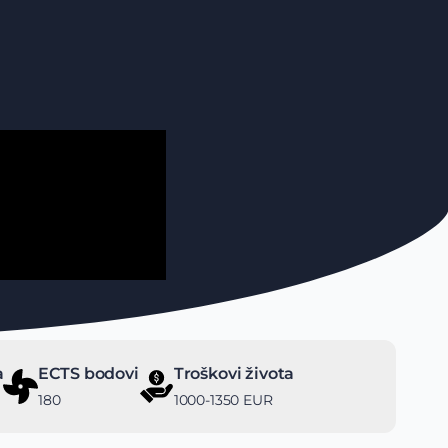
a
ECTS bodovi
Troškovi života
180
1000-1350 EUR