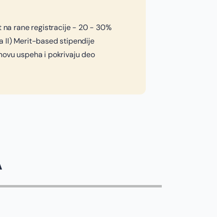
t na rane registracije - 20 - 30%
 II) Merit-based stipendije
novu uspeha i pokrivaju deo
A