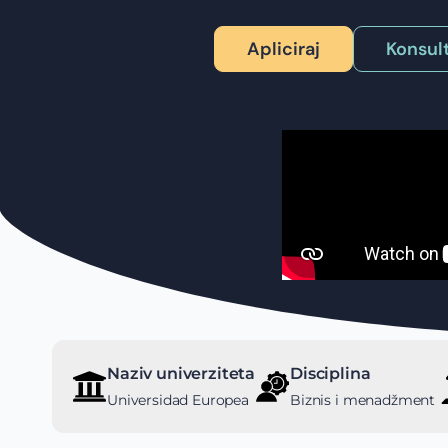
Apliciraj
Konsult
Naziv univerziteta
Disciplina
Universidad Europea
Biznis i menadžment