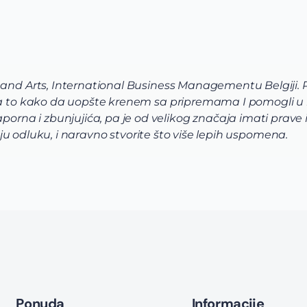
 and Arts, International Business Managementu Belgiji.
 na to kako da uopšte krenem sa pripremama I pomogli u
a i zbunjujića, pa je od velikog značaja imati prave in
voju odluku, i naravno stvorite što više lepih uspomena.
Ponuda
Informacije