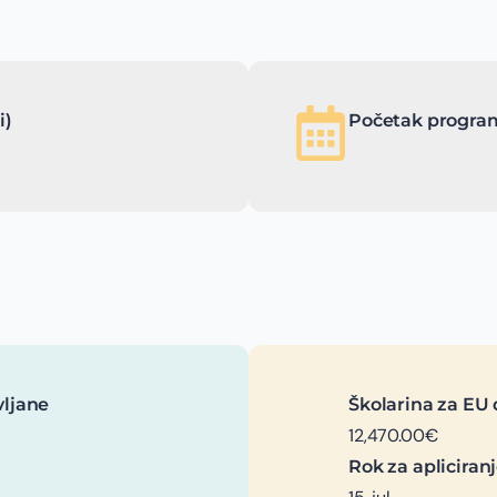
i)
Početak program
vljane
Školarina za EU 
12,470.00€
Rok za apliciran