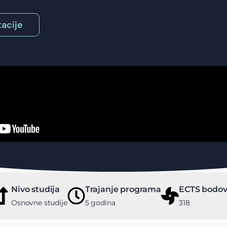
acije
Nivo studija
Trajanje programa
ECTS bodov
Osnovne studije
5 godina
318