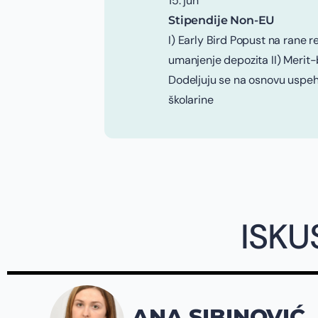
15. jun
Stipendije Non-EU
I) Early Bird Popust na rane r
umanjenje depozita II) Merit
Dodeljuju se na osnovu uspeh
školarine
ISKU
ANA SIBINOVIĆ