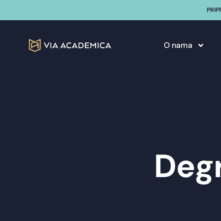
PRIP
O nama
Degr