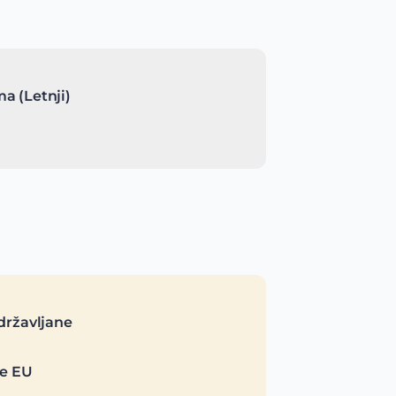
a (Letnji)
državljane
je EU