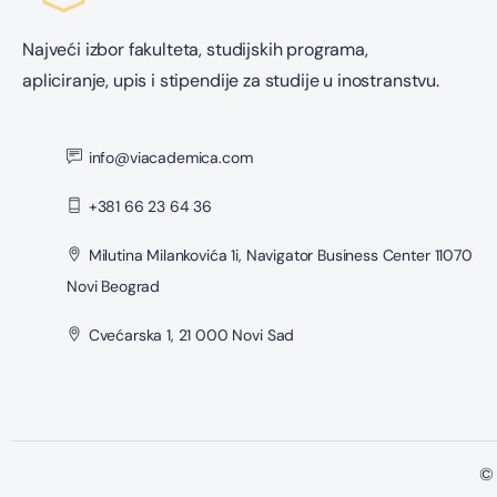
Najveći izbor fakulteta, studijskih programa,
apliciranje, upis i stipendije za studije u inostranstvu.
info@viacademica.com
+381 66 23 64 36
Milutina Milankovića 1i, Navigator Business Center 11070
Novi Beograd
Cvećarska 1, 21 000 Novi Sad
© 