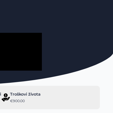
i
Troškovi života
€900.00