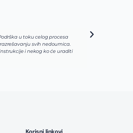
 Podrška u toku celog procesa
Ja sam
 razrešavanju svih nedoumica.
pojav
strukcije i nekog ko će uraditi
me je
naroč
never
moja 
Korisni linkovi