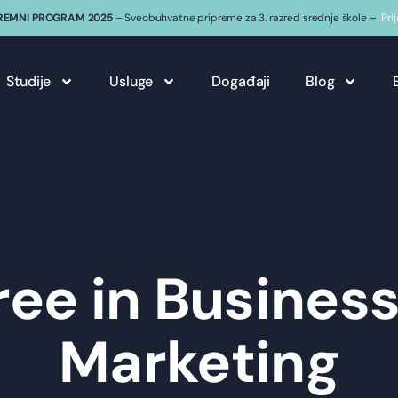
REMNI PROGRAM 2025
– Sveobuhvatne pripreme za 3. razred srednje škole –
Pri
Studije
Usluge
Događaji
Blog
ee in Busines
Marketing