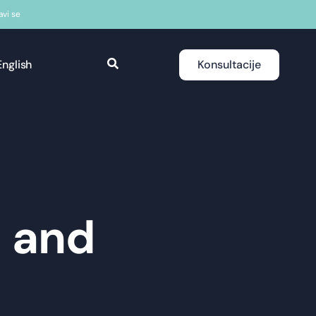
javi se
English
Konsultacije
s and