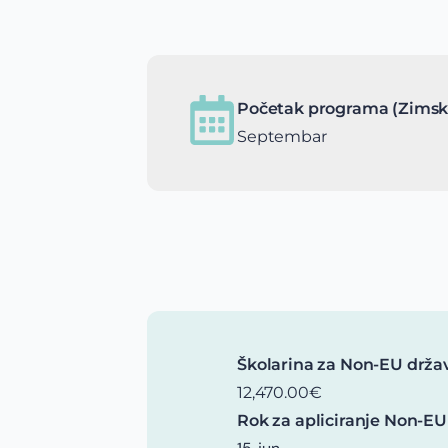
Početak programa (Zimsk
Septembar
Školarina za Non-EU drža
12,470.00€
Rok za apliciranje Non-EU