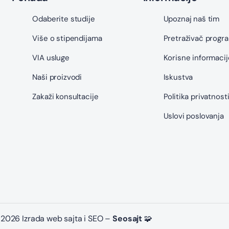
Odaberite studije
Upoznaj naš tim
Više o stipendijama
Pretraživač progr
VIA usluge
Korisne informacij
Naši proizvodi
Iskustva
Zakaži konsultacije
Politika privatnost
Uslovi poslovanja
2026 Izrada web sajta i SEO –
Seosajt
🧩