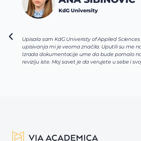
KdG University
Upisala sam KdG Univeristy of Applied Sciences
upisivanja mi je veoma značila. Uputili su me
Izrada dokumentacije ume da bude pomalo naporn
reviziju iste. Moj savet je da verujete u sebe i s