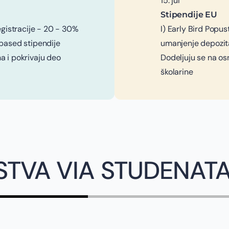
15. jul
Stipendije EU
egistracije - 20 - 30%
I) Early Bird Popus
-based stipendije
umanjenje depozita
a i pokrivaju deo
Dodeljuju se na os
školarine
STVA VIA STUDENAT