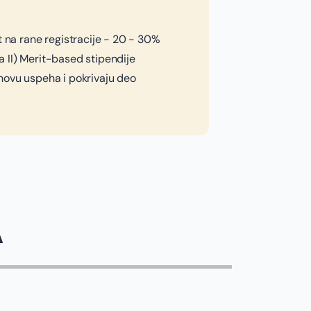
t na rane registracije - 20 - 30%
 II) Merit-based stipendije
novu uspeha i pokrivaju deo
A
JOVANA SPALEVIĆ