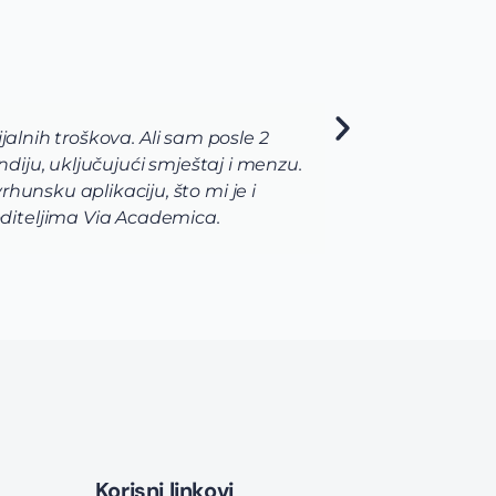
Constructor University Bremen
m mi je pre svega pomogao da shvatim koje polje nauke ž
i da odaberem program koji najviše odgovara mojim že
rsne, u mom slučaju da biologija, hemija i biohemija bud
prijave i aplikacije bio je uz pomoć i podršku celokunog
Korisni linkovi