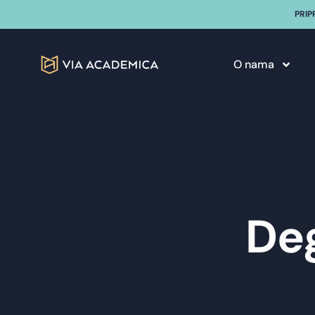
PRIP
O nama
De