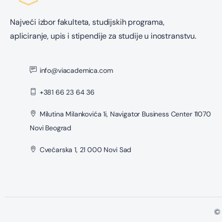
Najveći izbor fakulteta, studijskih programa,
apliciranje, upis i stipendije za studije u inostranstvu.
info@viacademica.com
+381 66 23 64 36
Milutina Milankovića 1i, Navigator Business Center 11070
Novi Beograd
Cvećarska 1, 21 000 Novi Sad
© 