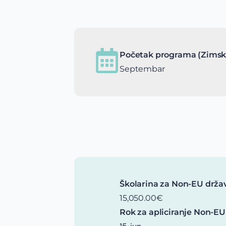
Početak programa (Zimsk
Septembar
Školarina za Non-EU drža
15,050.00€
Rok za apliciranje Non-EU