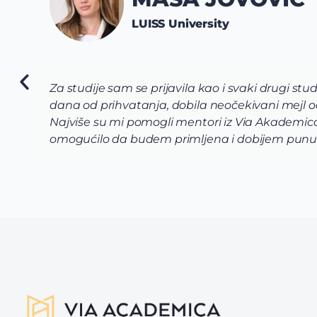
nt. Bila sam svjesna cijene univerziteta i ostalih potencij
niverziteta u kojem mi njihova komisija nudi full stipend
ima koji su svojom posvećenošću uspeli da mi sklope vrhu
tipendiju. Preporučujem svim budućim studentima i rod