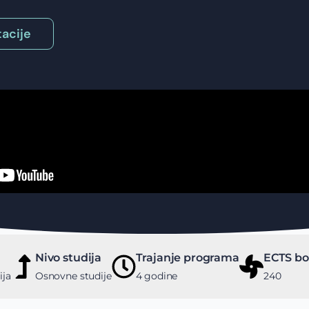
acije
Nivo studija
Trajanje programa
ECTS bo
ija
Osnovne studije
4 godine
240