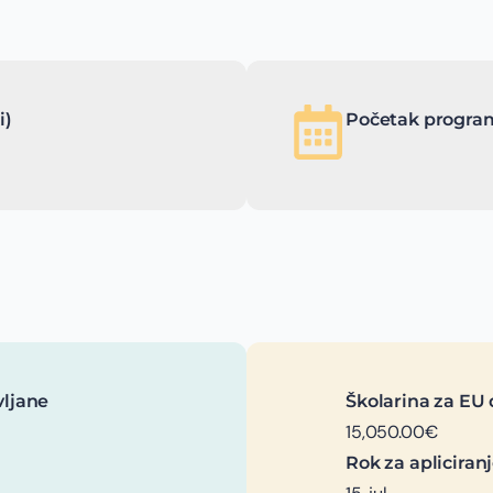
i)
Početak program
vljane
Školarina za EU 
15,050.00€
Rok za apliciran