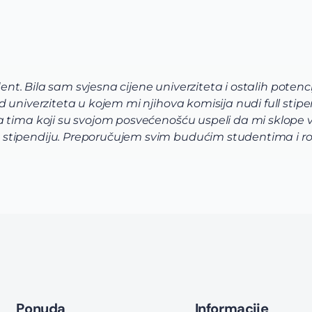
alnih troškova. Ali sam posle 2
Via ti
iju, uključujući smještaj i menzu.
pomogl
nsku aplikaciju, što mi je i
raznov
iteljima Via Academica.
korak 
Ponuda
Informacije