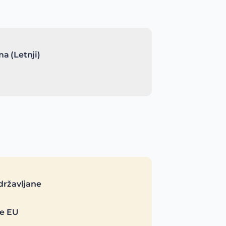
a (Letnji)
državljane
je EU