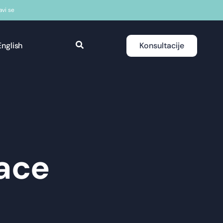
javi se
English
Konsultacije
ace