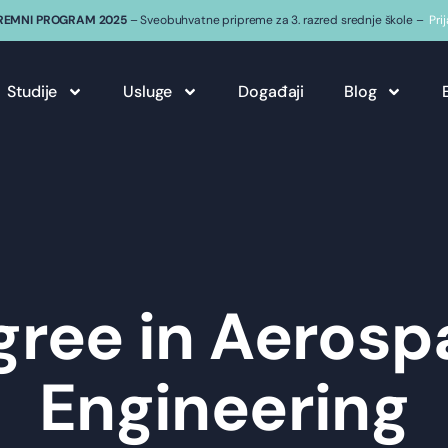
REMNI PROGRAM 2025
– Sveobuhvatne pripreme za 3. razred srednje škole –
Pri
Studije
Usluge
Događaji
Blog
gree in Aerosp
Engineering