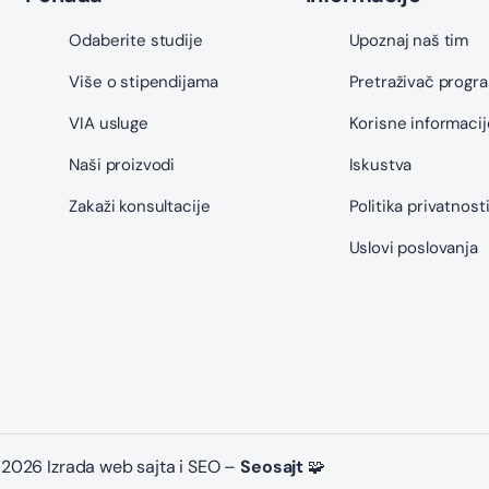
Odaberite studije
Upoznaj naš tim
Više o stipendijama
Pretraživač progr
VIA usluge
Korisne informacij
Naši proizvodi
Iskustva
Zakaži konsultacije
Politika privatnost
Uslovi poslovanja
2026 Izrada web sajta i SEO –
Seosajt
🧩