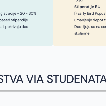
15. jul
Stipendije EU
egistracije - 20 - 30%
I) Early Bird Popus
-based stipendije
umanjenje depozita
a i pokrivaju deo
Dodeljuju se na os
školarine
STVA VIA STUDENAT