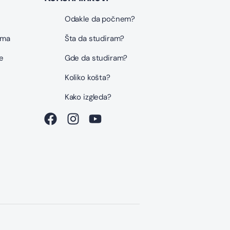
Odakle da počnem?
ama
Šta da studiram?
e
Gde da studiram?
Koliko košta?
i
Kako izgleda?