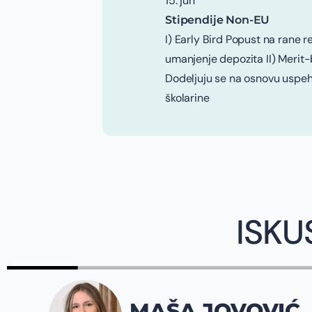
15. jun
Stipendije Non-EU
I) Early Bird Popust na rane r
umanjenje depozita II) Merit
Dodeljuju se na osnovu uspeh
školarine
ISKU