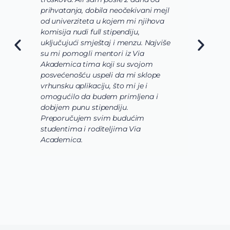
prihvatanja, dobila neočekivani mejl
o
od univerziteta u kojem mi njihova
o
komisija nudi full stipendiju,
o
uključujući smještaj i menzu. Najviše
d
su mi pomogli mentori iz Via
s
Akademica tima koji su svojom
b
posvećenošću uspeli da mi sklope
l
vrhunsku aplikaciju, što mi je i
i
omogućilo da budem primljena i
k
dobijem punu stipendiju.
p
Preporučujem svim budućim
A
studentima i roditeljima Via
Academica.