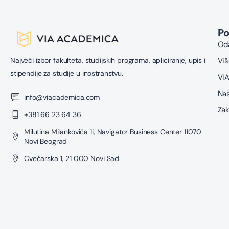
P
Oda
Najveći izbor fakulteta, studijskih programa, apliciranje, upis i
Viš
stipendije za studije u inostranstvu.
VIA
Naš
info@viacademica.com
Zak
+381 66 23 64 36
Milutina Milankovića 1i, Navigator Business Center 11070
Novi Beograd
Cvećarska 1, 21 000 Novi Sad