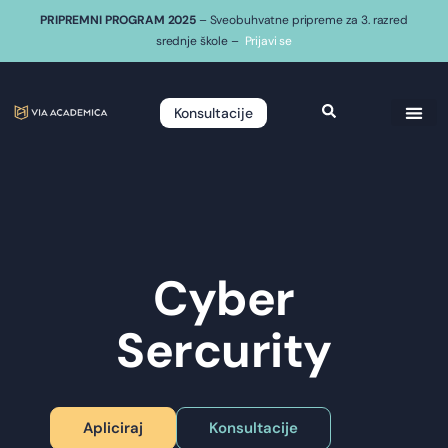
PRIPREMNI PROGRAM 2025
– Sveobuhvatne pripreme za 3. razred
srednje škole –
Prijavi se
Konsultacije
Cyber
Sercurity
Apliciraj
Konsultacije