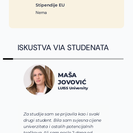
Stipendije EU
Nema
ISKUSTVA VIA STUDENATA
MAŠA
JOVOVIĆ
LUISS University
Za studije sam se prijavila kao i svaki
V
drugi student. Bila sam svjesna cijene
s
univerziteta i ostalih potencijalnih
u
troškova. Ali sam posle 2 dana od
u