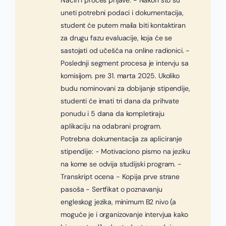
Način i proces prijave: - Nakon što su
uneti potrebni podaci i dokumentacija,
student će putem maila biti kontaktiran
za drugu fazu evaluacije, koja će se
sastojati od učešća na online radionici. -
Poslednji segment procesa je intervju sa
komisijom. pre 31. marta 2025. Ukoliko
budu nominovani za dobijanje stipendije,
studenti će imati tri dana da prihvate
ponudu i 5 dana da kompletiraju
aplikaciju na odabrani program.
Potrebna dokumentacija za apliciranje
stipendije: - Motivaciono pismo na jeziku
na kome se odvija studijski program. -
Transkript ocena - Kopija prve strane
pasoša - Sertfikat o poznavanju
engleskog jezika, minimum B2 nivo (a
moguće je i organizovanje intervjua kako