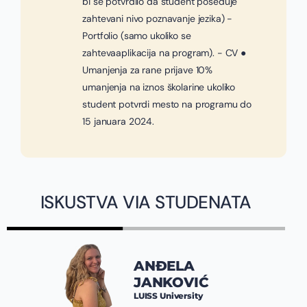
bi se potvrdilo da student poseduje
zahtevani nivo poznavanje jezika) -
Portfolio (samo ukoliko se
zahtevaaplikacija na program). - CV ●
Umanjenja za rane prijave 10%
umanjenja na iznos školarine ukoliko
student potvrdi mesto na programu do
15 januara 2024.
ISKUSTVA VIA STUDENATA
ANĐELA
JANKOVIĆ
LUISS University