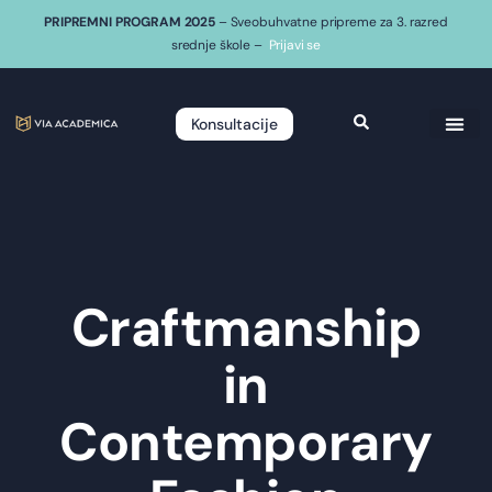
PRIPREMNI PROGRAM 2025
– Sveobuhvatne pripreme za 3. razred
srednje škole –
Prijavi se
Konsultacije
Craftmanship
in
Contemporary