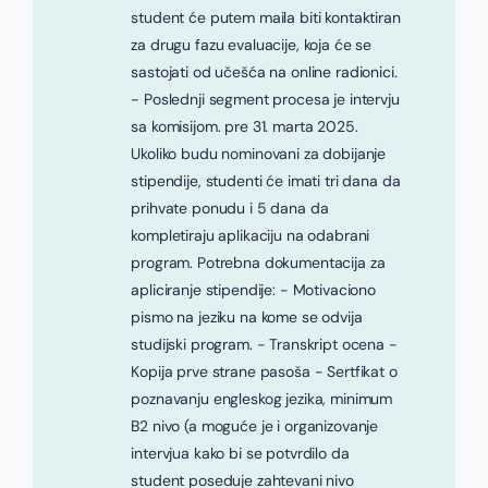
student će putem maila biti kontaktiran
za drugu fazu evaluacije, koja će se
sastojati od učešća na online radionici.
- Poslednji segment procesa je intervju
sa komisijom. pre 31. marta 2025.
Ukoliko budu nominovani za dobijanje
stipendije, studenti će imati tri dana da
prihvate ponudu i 5 dana da
kompletiraju aplikaciju na odabrani
program. Potrebna dokumentacija za
apliciranje stipendije: - Motivaciono
pismo na jeziku na kome se odvija
studijski program. - Transkript ocena -
Kopija prve strane pasoša - Sertfikat o
poznavanju engleskog jezika, minimum
B2 nivo (a moguće je i organizovanje
intervjua kako bi se potvrdilo da
student poseduje zahtevani nivo