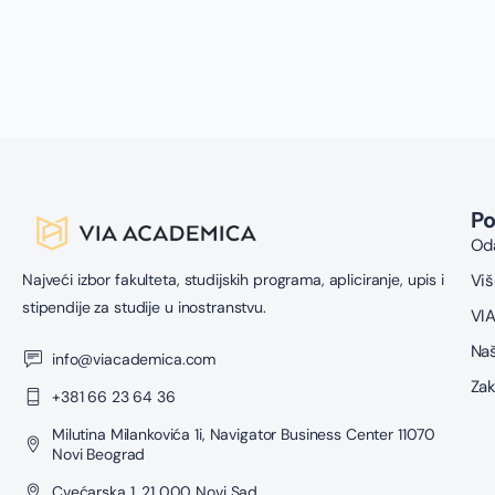
P
Oda
Najveći izbor fakulteta, studijskih programa, apliciranje, upis i
Viš
stipendije za studije u inostranstvu.
VIA
Naš
info@viacademica.com
Zak
+381 66 23 64 36
Milutina Milankovića 1i, Navigator Business Center 11070
Novi Beograd
Cvećarska 1, 21 000 Novi Sad