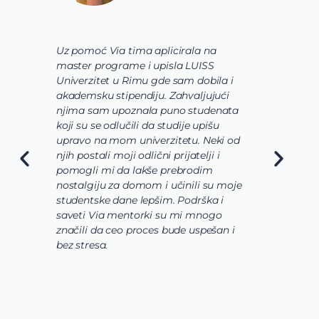
Uz pomoć Via tima aplicirala na
U
master programe i upisla LUISS
S
Univerzitet u Rimu gde sam dobila i
B
akademsku stipendiju. Zahvaljujući
P
njima sam upoznala puno studenata
u
koji su se odlučili da studije upišu
s
upravo na mom univerzitetu. Neki od
s
njih postali moji odlični prijatelji i
r
pomogli mi da lakše prebrodim
d
nostalgiju za domom i učinili su moje
n
studentske dane lepšim. Podrška i
z
saveti Via mentorki su mi mnogo
n
značili da ceo proces bude uspešan i
s
bez stresa.
o
l