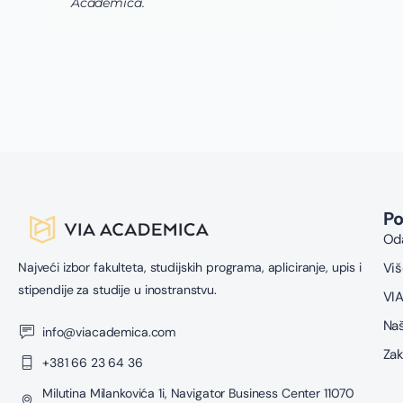
P
Oda
Najveći izbor fakulteta, studijskih programa, apliciranje, upis i
Viš
stipendije za studije u inostranstvu.
VIA
Naš
info@viacademica.com
Zak
+381 66 23 64 36
Milutina Milankovića 1i, Navigator Business Center 11070