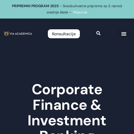
PRIPREMNI PROGRAM 2025
– Sveobuhvatne pripreme za 3. razred
srednje škole –
Prijavi se
Konsultacije
Corporate
Finance &
Investment