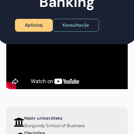
Banking
Apliciraj
Konsultacije
Naziv univerziteta
Burgundy School of Business
Disciplina