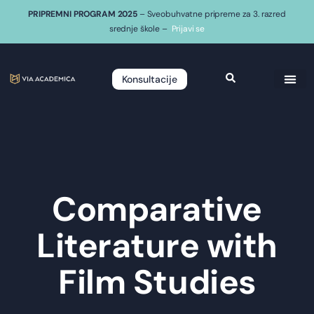
PRIPREMNI PROGRAM 2025
– Sveobuhvatne pripreme za 3. razred
srednje škole –
Prijavi se
Konsultacije
Comparative
Literature with
Film Studies