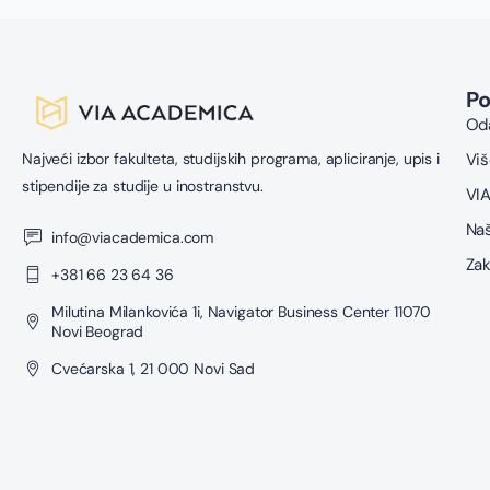
P
Oda
Najveći izbor fakulteta, studijskih programa, apliciranje, upis i
Viš
stipendije za studije u inostranstvu.
VIA
Naš
info@viacademica.com
Zak
+381 66 23 64 36
Milutina Milankovića 1i, Navigator Business Center 11070
Novi Beograd
Cvećarska 1, 21 000 Novi Sad