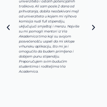
univerziteta i ostalih potencijalnih
usav
troškova. Ali sam posle 2 dana od
usm
prihvatanja, dobila neočekivani mejl
oda
od univerziteta u kojem mi njihova
odg
komisija nudi full stipendiju,
o os
uključujući smještaj i menzu. Najviše
da 
su mi pomogli mentori iz Via
sluč
Akademica tima koji su svojom
bio
posvećenošću uspeli da mi sklope
lab
vrhunsku aplikaciju, što mi je i
istr
omogućilo da budem primljena i
kora
dobijem punu stipendiju.
pom
Preporučujem svim budućim
Aca
studentima i roditeljima Via
Academica.