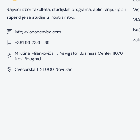
Najveći izbor fakulteta, studijskih programa, apliciranje, upis i
Viš
stipendije za studije u inostranstvu.
VIA
Naš
info@viacademica.com
Zak
+381 66 23 64 36
Milutina Milankovića 1i, Navigator Business Center 11070
Novi Beograd
Cvećarska 1, 21 000 Novi Sad