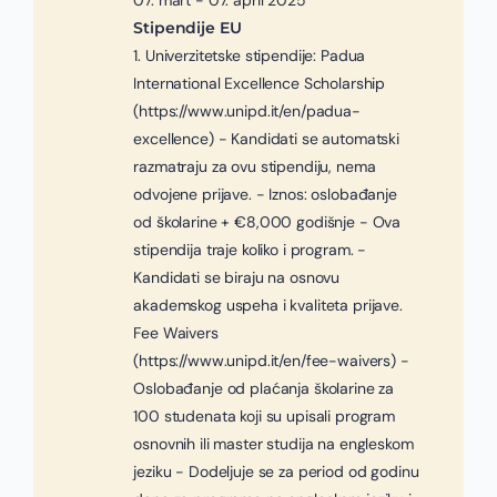
07. mart - 07. april 2025
Stipendije EU
1. Univerzitetske stipendije: Padua
International Excellence Scholarship
(https://www.unipd.it/en/padua-
excellence) - Kandidati se automatski
razmatraju za ovu stipendiju, nema
odvojene prijave. - Iznos: oslobađanje
od školarine + €8,000 godišnje - Ova
stipendija traje koliko i program. -
Kandidati se biraju na osnovu
akademskog uspeha i kvaliteta prijave.
Fee Waivers
(https://www.unipd.it/en/fee-waivers) -
Oslobađanje od plaćanja školarine za
100 studenata koji su upisali program
osnovnih ili master studija na engleskom
jeziku - Dodeljuje se za period od godinu