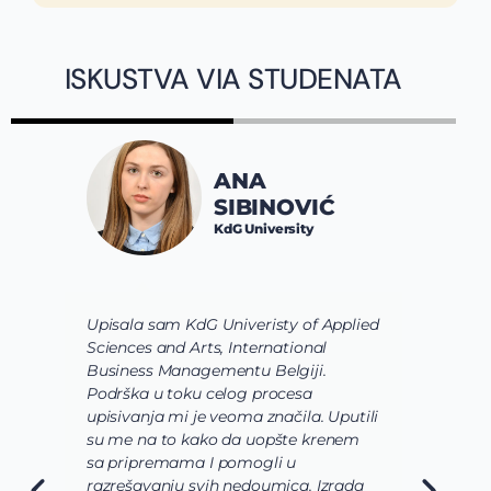
ISKUSTVA VIA STUDENATA
ANA
SIBINOVIĆ
KdG University
Upisala sam KdG Univeristy of Applied
J
Sciences and Arts, International
d
Business Managementu Belgiji.
s
Podrška u toku celog procesa
d
upisivanja mi je veoma značila. Uputili
d
su me na to kako da uopšte krenem
d
sa pripremama I pomogli u
o
razrešavanju svih nedoumica. Izrada
o