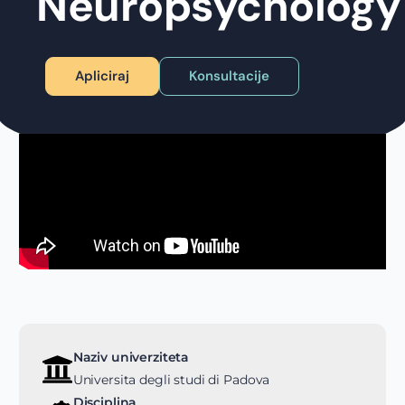
Neuropsychology
Apliciraj
Konsultacije
Naziv univerziteta
Universita degli studi di Padova
Disciplina