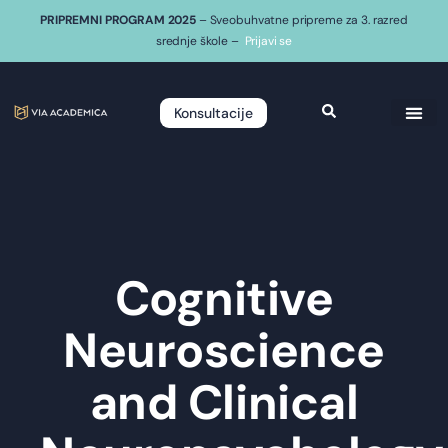
PRIPREMNI PROGRAM 2025
– Sveobuhvatne pripreme za 3. razred
srednje škole –
Prijavi se
Konsultacije
Cognitive
Neuroscience
and Clinical