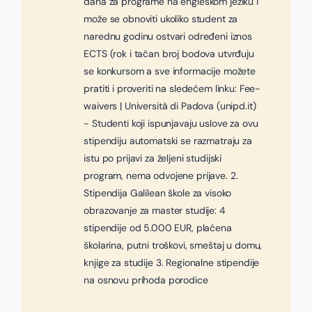
dana za programe na engleskom jeziku i
može se obnoviti ukoliko student za
narednu godinu ostvari određeni iznos
ECTS (rok i tačan broj bodova utvrđuju
se konkursom a sve informacije možete
pratiti i proveriti na sledećem linku: Fee-
waivers | Università di Padova (unipd.it)
- Studenti koji ispunjavaju uslove za ovu
stipendiju automatski se razmatraju za
istu po prijavi za željeni studijski
program, nema odvojene prijave. 2.
Stipendija Galilean škole za visoko
obrazovanje za master studije: 4
stipendije od 5.000 EUR, plaćena
školarina, putni troškovi, smeštaj u domu,
knjige za studije 3. Regionalne stipendije
na osnovu prihoda porodice