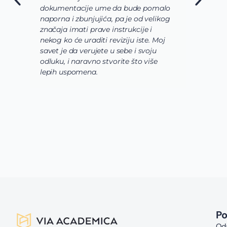
dokumentacije ume da bude pomalo
O
naporna i zbunjujića, pa je od velikog
n
značaja imati prave instrukcije i
s
nekog ko će uraditi reviziju iste. Moj
c
savet je da verujete u sebe i svoju
i
odluku, i naravno stvorite što više
s
lepih uspomena.
s
n
z
n
g
s
u
z
P
Oda