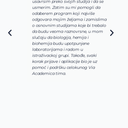
usavrsim preko svojih studija i da se
o
usmerim. Zatim su mi pomogli da
š
odaberem program koji najviše
d
odgovara mojim željama i zamislima
k
o osnovnim studijama koje bi trebalo
ž
da budu veoma raznovrsne, u mom
A
slučaju da biologija, hemija i
n
biohemija budu upotpunjene
u
laboratorijama i radom u
U
istraživackoj grupi. Takođe, svaki
j
korak prijave i aplikacije bio je uz
s
pomoć i podršku celokunog Via
p
Academica tima.
k
i
i 