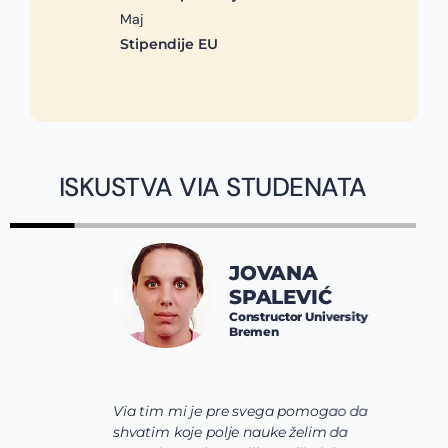
Maj
Stipendije EU
ISKUSTVA VIA STUDENATA
JOVANA
SPALEVIĆ
Constructor University
Bremen
Via tim mi je pre svega pomogao da
K
shvatim koje polje nauke želim da
V