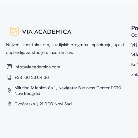
P
Oda
Najveći izbor fakulteta, studijskih programa, apliciranje, upis i
Viš
stipendije za studije u inostranstvu.
VIA
Naš
info@viacademica.com
Zak
+381 66 23 64 36
Milutina Milankovića 1i, Navigator Business Center 11070
Novi Beograd
Cvećarska 1, 21 000 Novi Sad