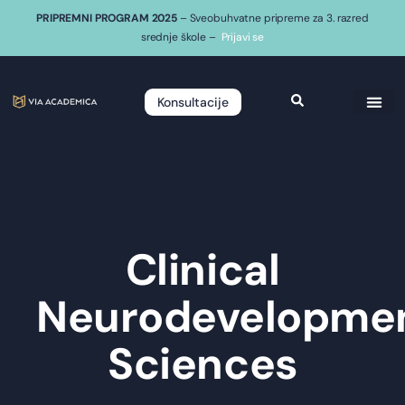
PRIPREMNI PROGRAM 2025
– Sveobuhvatne pripreme za 3. razred
srednje škole –
Prijavi se
Konsultacije
Clinical
Neurodevelopmen
Sciences