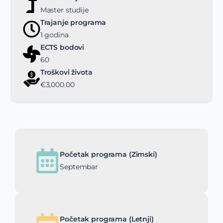
Master studije
Trajanje programa
1 godina
ECTS bodovi
60
Troškovi života
€3,000.00
Početak programa (Zimski)
Septembar
Početak programa (Letnji)