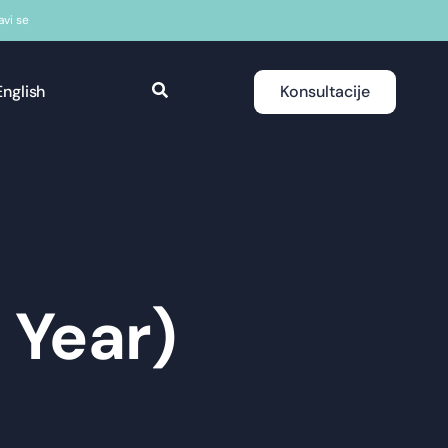
javi se
English
Konsultacije
 Year)