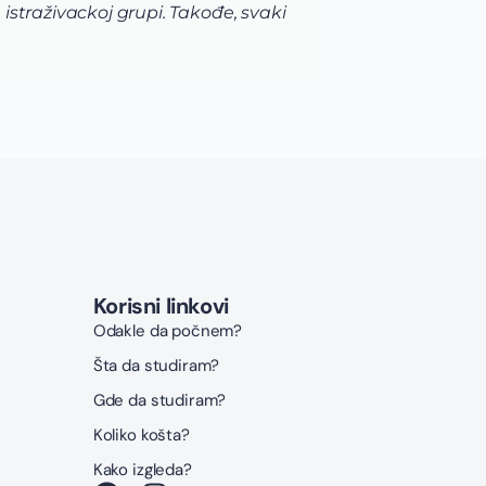
straživackoj grupi. Takođe, svaki
priml
najvi
prijav
Korisni linkovi
Odakle da počnem?
Šta da studiram?
Gde da studiram?
Koliko košta?
Kako izgleda?