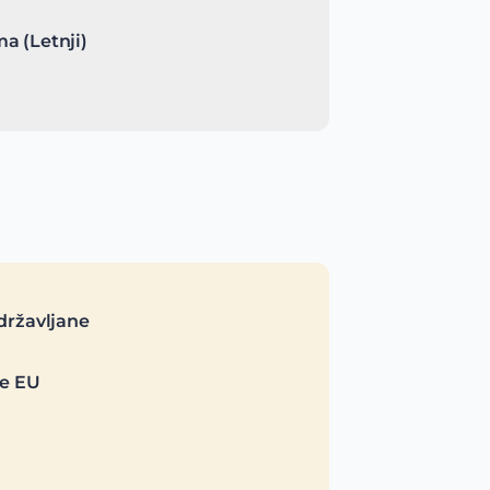
a (Letnji)
državljane
je EU