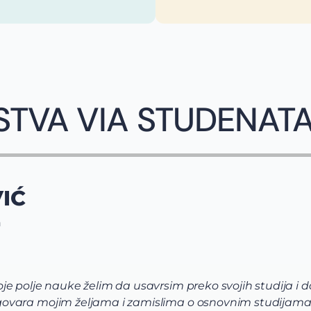
STVA VIA STUDENAT
IĆ
n
e polje nauke želim da usavrsim preko svojih studija i 
ovara mojim željama i zamislima o osnovnim studijama