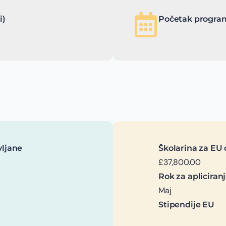
i)
Početak program
vljane
Školarina za EU 
£37,800.00
Rok za apliciran
Maj
Stipendije EU