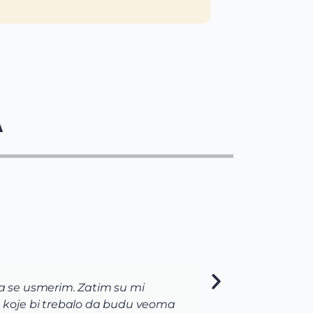
A
da se usmerim. Zatim su mi
Kao s
 koje bi trebalo da budu veoma
Unive