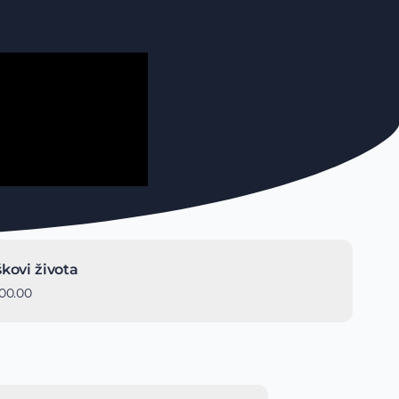
kovi života
00.00