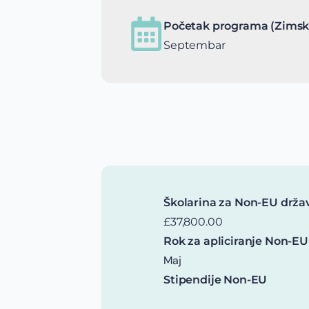
Početak programa (Zimsk
Septembar
Školarina za Non-EU drža
£37,800.00
Rok za apliciranje Non-EU
Maj
Stipendije Non-EU