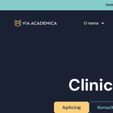
PRIP
O nama
Clini
Apliciraj
Konsult