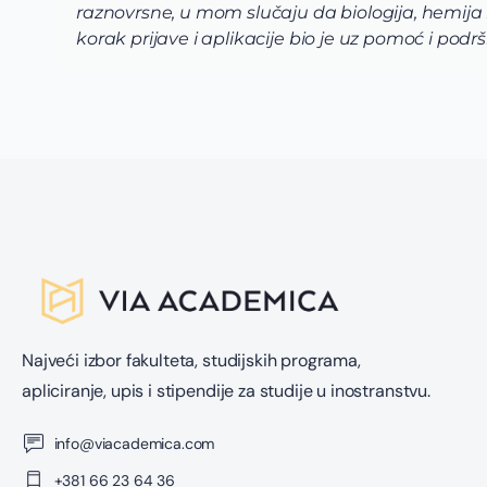
raznovrsne, u mom slučaju da biologija, hemija
korak prijave i aplikacije bio je uz pomoć i po
Najveći izbor fakulteta, studijskih programa,
apliciranje, upis i stipendije za studije u inostranstvu.
info@viacademica.com
+381 66 23 64 36