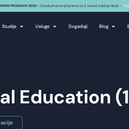
REMNI PROGRAM 2025
– Sveobuhvatne pripreme za 3. razred srednje škole –
Pri
Studije
Usluge
Događaji
Blog
cal Education (1
acije