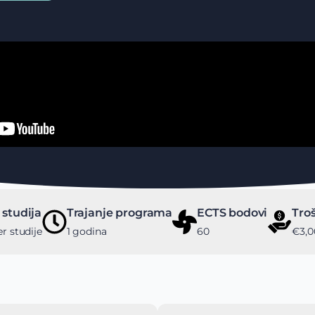
 studija
Trajanje programa
ECTS bodovi
Troš
r studije
1 godina
60
€3,0