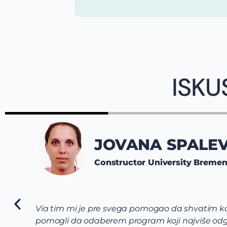
ISKU
JOVANA SPALEV
Constructor University Breme
Via tim mi je pre svega pomogao da shvatim koj
pomogli da odaberem program koji najviše odg