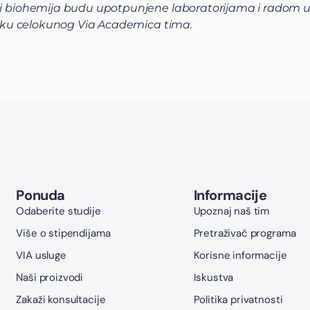
 i biohemija budu upotpunjene laboratorijama i radom u i
dršku celokunog Via Academica tima.
Ponuda
Informacije
Odaberite studije
Upoznaj naš tim
Više o stipendijama
Pretraživač programa
VIA usluge
Korisne informacije
Naši proizvodi
Iskustva
Zakaži konsultacije
Politika privatnosti