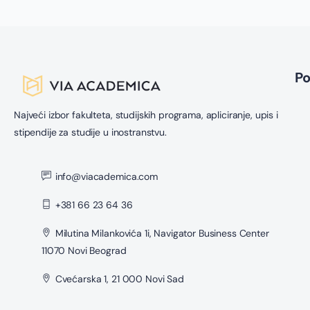
P
Najveći izbor fakulteta, studijskih programa, apliciranje, upis i
stipendije za studije u inostranstvu.
info@viacademica.com
+381 66 23 64 36
Milutina Milankovića 1i, Navigator Business Center
11070 Novi Beograd
Cvećarska 1, 21 000 Novi Sad