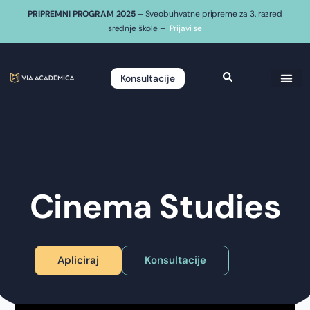
PRIPREMNI PROGRAM 2025
– Sveobuhvatne pripreme za 3. razred
srednje škole –
Prijavi se
Konsultacije
Cinema Studies
Apliciraj
Konsultacije