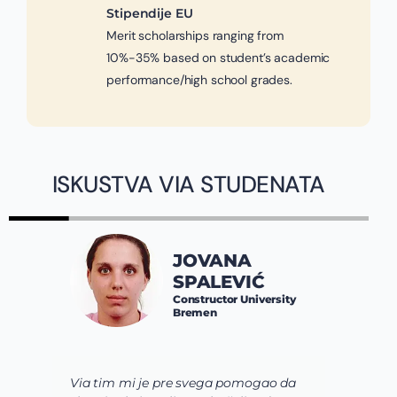
Stipendije EU
Merit scholarships ranging from
10%-35% based on student’s academic
performance/high school grades.
ISKUSTVA VIA STUDENATA
JOVANA
SPALEVIĆ
Constructor University
Bremen
Via tim mi je pre svega pomogao da
K