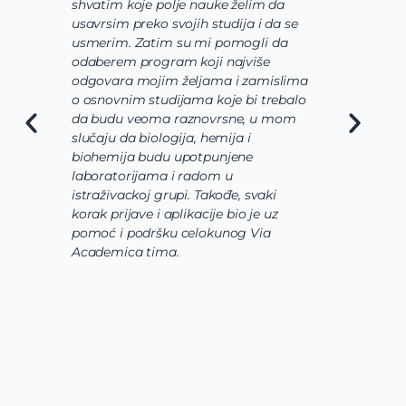
shvatim koje polje nauke želim da
V
usavrsim preko svojih studija i da se
o
usmerim. Zatim su mi pomogli da
š
odaberem program koji najviše
d
odgovara mojim željama i zamislima
k
o osnovnim studijama koje bi trebalo
ž
da budu veoma raznovrsne, u mom
A
slučaju da biologija, hemija i
n
biohemija budu upotpunjene
u
laboratorijama i radom u
U
istraživackoj grupi. Takođe, svaki
j
korak prijave i aplikacije bio je uz
s
pomoć i podršku celokunog Via
p
Academica tima.
k
i
i 