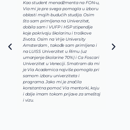
Kao student menadžmenta na FON-u,
S
Via mi je pre svega pomogla u izboru
p
oblasti mojih budućih studija. Osim
b
što sam primljena na Univerzitet,
s
dobila sam i VUFP i HSP stipendije
p
koje pokrivaju školarinu i troškove
s
života. Osim na Vrije University
V
Amsterdam , takođe sam primljena i
ž
na LUISS Univerzitet u Rimu (uz
n
umanjenje školarine 70%) i Ca Foscari
o
Univerzitet u Veneciji. Smatram da mi
s
je Via Academica najviše pomogla pri
m
samom izboru univerziteta i
p
programa. Jako mi je značila
b
konstantna pomoć Via mentorki, koju
p
i dalje imam tokom prijave za smeštaj
u
i vizu.
d
k
s
s