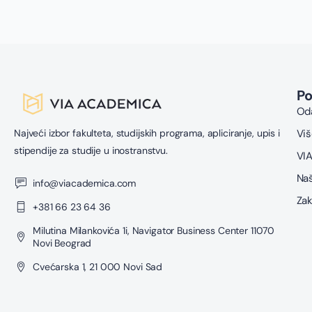
P
Oda
Najveći izbor fakulteta, studijskih programa, apliciranje, upis i
Viš
stipendije za studije u inostranstvu.
VIA
Naš
info@viacademica.com
Zak
+381 66 23 64 36
Milutina Milankovića 1i, Navigator Business Center 11070
Novi Beograd
Cvećarska 1, 21 000 Novi Sad