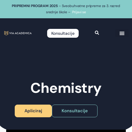
PRIPREMNI PROGRAM 2025
– Sveobuhvatne pripreme za 3. razred
srednje škole –
Prijavi se
Konsultacije
Chemistry
Apliciraj
Konsultacije