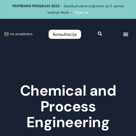
PRIPREMNI PROGRAM 2025
– Sveobuhvatne pripreme za 3. razred
srednje škole –
Prijavi se
Konsultacije
Chemical and
Process
Engineering