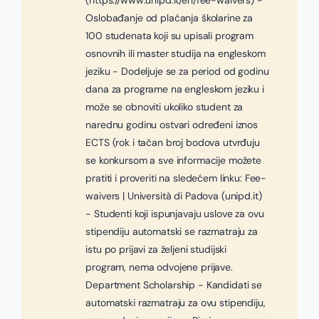
(https://www.unipd.it/en/fee-waivers) -
Oslobađanje od plaćanja školarine za
100 studenata koji su upisali program
osnovnih ili master studija na engleskom
jeziku - Dodeljuje se za period od godinu
dana za programe na engleskom jeziku i
može se obnoviti ukoliko student za
narednu godinu ostvari određeni iznos
ECTS (rok i tačan broj bodova utvrđuju
se konkursom a sve informacije možete
pratiti i proveriti na sledećem linku: Fee-
waivers | Università di Padova (unipd.it)
- Studenti koji ispunjavaju uslove za ovu
stipendiju automatski se razmatraju za
istu po prijavi za željeni studijski
program, nema odvojene prijave.
Department Scholarship - Kandidati se
automatski razmatraju za ovu stipendiju,