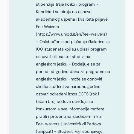
stipendija traje koliko i program. -
Kandidati se biraju na osnovu
akademskog uspeha i kvaliteta prijave.
Fee Waivers
(https://www.unipd.it/en/fee-waivers)
- Oslobađanje od plaćanja školarine za
100 studenata koji su upisali program
osnovnih ili master studija na
engleskom jeziku - Dodeljuje se za
period od godinu dana za programe na
engleskom jeziku i može se obnoviti
ukoliko student za narednu godinu
ostvari određeni iznos ECTS (rok i
tačan broj bodova utvrđuju se
konkursom a sve informacije možete
pratiti i proveriti na sledećem linku:
Fee-waivers | Università di Padova
(unipd.it) - Studenti koji ispunjavaju