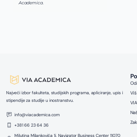
P
Oda
Najveći izbor fakulteta, studijskih programa, apliciranje, upis i
Viš
stipendije za studije u inostranstvu.
VIA
Naš
info@viacademica.com
Zak
+381 66 23 64 36
Milutina Milankovića 1i, Navigator Business Center 11070