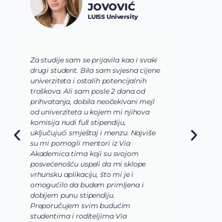
SPALEVIĆ
Constructor University
Bremen
Via tim mi je pre svega pomogao da
shvatim koje polje nauke želim da
usavrsim preko svojih studija i da se
usmerim. Zatim su mi pomogli da
odaberem program koji najviše
odgovara mojim željama i zamislima
o osnovnim studijama koje bi trebalo
da budu veoma raznovrsne, u mom
slučaju da biologija, hemija i
biohemija budu upotpunjene
laboratorijama i radom u
istraživackoj grupi. Takođe, svaki
korak prijave i aplikacije bio je uz
pomoć i podršku celokunog Via
Academica tima.