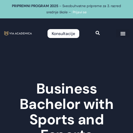
PRIPREMNI PROGRAM 2025
– Sveobuhvatne pripreme za 3. razred
srednje škole –
Prijavi se
Konsultacije
Business
Bachelor with
Sports and