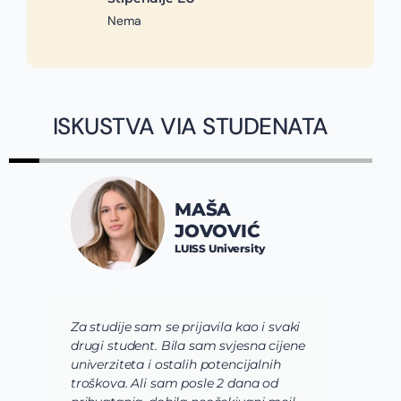
Nema
ISKUSTVA VIA STUDENATA
MAŠA
JOVOVIĆ
LUISS University
Za studije sam se prijavila kao i svaki
V
drugi student. Bila sam svjesna cijene
s
univerziteta i ostalih potencijalnih
u
troškova. Ali sam posle 2 dana od
u