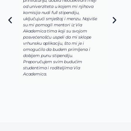
prihvatanja, dobila neočekivani mejl
o
od univerziteta u kojem mi njihova
o
komisija nudi full stipendiju,
o
uključujući smještaj i menzu. Najviše
d
su mi pomogli mentori iz Via
s
Akademica tima koji su svojom
b
posvećenošću uspeli da mi sklope
l
vrhunsku aplikaciju, što mi je i
i
omogućilo da budem primljena i
k
dobijem punu stipendiju.
p
Preporučujem svim budućim
A
studentima i roditeljima Via
Academica.