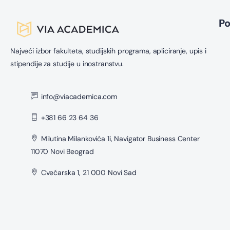
P
Najveći izbor fakulteta, studijskih programa, apliciranje, upis i
stipendije za studije u inostranstvu.
info@viacademica.com
+381 66 23 64 36
Milutina Milankovića 1i, Navigator Business Center
11070 Novi Beograd
Cvećarska 1, 21 000 Novi Sad