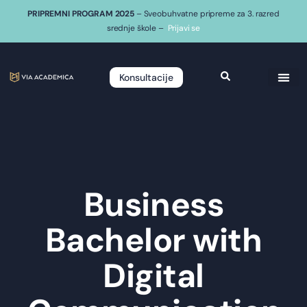
PRIPREMNI PROGRAM 2025
– Sveobuhvatne pripreme za 3. razred
srednje škole –
Prijavi se
Konsultacije
Business
Bachelor with
Digital