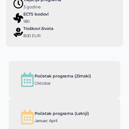
3 godine
ECTS bodovi
180
Troškovi života
800 EUR
Početak programa (Zimski)
Oktobar
Početak programa (Letnji)
Januar; April