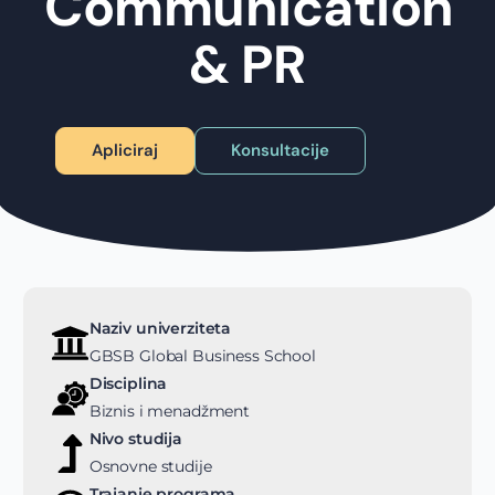
Communication
& PR
Apliciraj
Konsultacije
Naziv univerziteta
GBSB Global Business School
Disciplina
Biznis i menadžment
Nivo studija
Osnovne studije
Trajanje programa