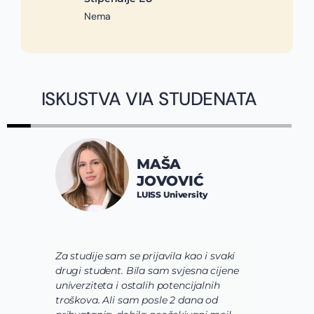
Nema
ISKUSTVA VIA STUDENATA
JOVAN
MAŠA
SPALEV
JOVOVIĆ
Constructor 
LUISS University
Bremen
se prijavila kao i svaki
Via tim mi je pre svega p
Bila sam svjesna cijene
shvatim koje polje nauke že
stalih potencijalnih
usavrsim preko svojih studij
sam posle 2 dana od
usmerim. Zatim su mi pomo