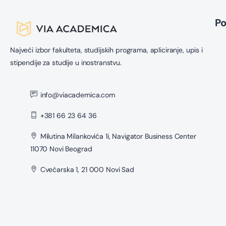
P
Najveći izbor fakulteta, studijskih programa, apliciranje, upis i
stipendije za studije u inostranstvu.
info@viacademica.com
+381 66 23 64 36
Milutina Milankovića 1i, Navigator Business Center
11070 Novi Beograd
Cvećarska 1, 21 000 Novi Sad