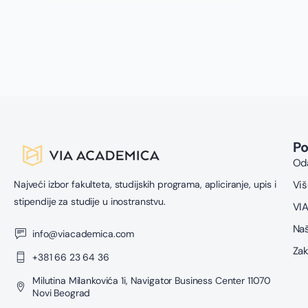
P
Oda
Najveći izbor fakulteta, studijskih programa, apliciranje, upis i
Viš
stipendije za studije u inostranstvu.
VIA
Naš
info@viacademica.com
Zak
+381 66 23 64 36
Milutina Milankovića 1i, Navigator Business Center 11070
Novi Beograd