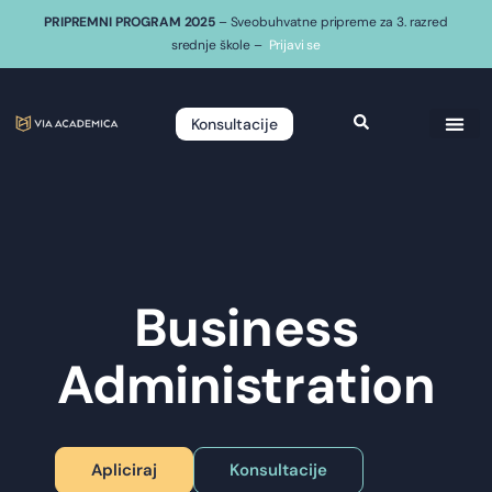
PRIPREMNI PROGRAM 2025
– Sveobuhvatne pripreme za 3. razred
srednje škole –
Prijavi se
Konsultacije
Business
Administration
Apliciraj
Konsultacije