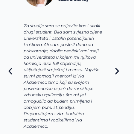
Za studije sam se prijavila kao i svaki
V
drugi student. Bila sam svjesna cijene
s
univerziteta i ostalih potencijalnih
u
troškova. Ali sam posle 2 dana od
u
prihvatanja, dobila neočekivani mejl
o
od univerziteta u kojem mi njihova
o
komisija nudi full stipendiju,
o
uključujući smještaj i menzu. Najviše
d
su mi pomogli mentori iz Via
s
Akademica tima koji su svojom
b
posvećenošću uspeli da mi sklope
l
vrhunsku aplikaciju, što mi je i
i
omogućilo da budem primljena i
k
dobijem punu stipendiju.
p
Preporučujem svim budućim
A
studentima i roditeljima Via
Academica.