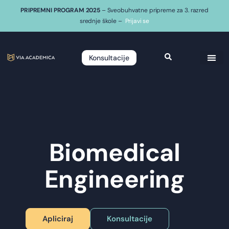
PRIPREMNI PROGRAM 2025
– Sveobuhvatne pripreme za 3. razred
srednje škole –
Prijavi se
Konsultacije
Biomedical
Engineering
Apliciraj
Konsultacije