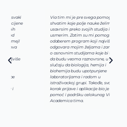
Via tim mi je pre svega pomogao da
K
shvatim koje polje nauke želim da
V
usavrsim preko svojih studija i da se
o
usmerim. Zatim su mi pomogli da
š
odaberem program koji najviše
d
odgovara mojim željama i zamislima
k
o osnovnim studijama koje bi trebalo
ž
da budu veoma raznovrsne, u mom
A
slučaju da biologija, hemija i
n
biohemija budu upotpunjene
u
laboratorijama i radom u
U
istraživackoj grupi. Takođe, svaki
j
korak prijave i aplikacije bio je uz
s
pomoć i podršku celokunog Via
p
Academica tima.
k
i
i