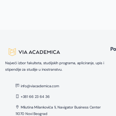
P
Najveći izbor fakulteta, studijskih programa, apliciranje, upis i
stipendije za studije u inostranstvu.
info@viacademica.com
+381 66 23 64 36
Milutina Milankovića 1i, Navigator Business Center
11070 Novi Beograd