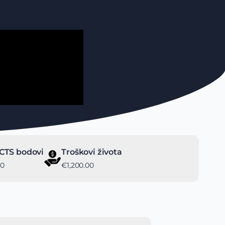
CTS bodovi
Troškovi života
20
€1,200.00