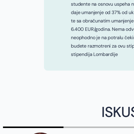
studente na osnovu uspeha 
daje umanjenje od 37% od uku
te sa obračunatim umanjenjem
6.400 EUR/godina. Nema odvo
neophodno je na potralu čekir
budete razmotreni za ovu sti
stipendija Lombardije
ISKU