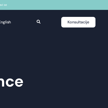
javi se
English
Konsultacije
nce