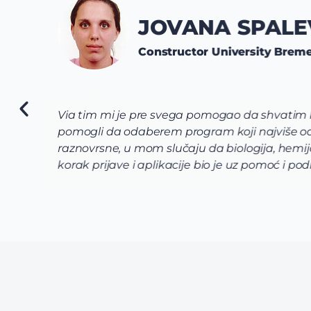
JOVANA SPALEV
Constructor University Breme
Via tim mi je pre svega pomogao da shvatim koj
pomogli da odaberem program koji najviše odg
raznovrsne, u mom slučaju da biologija, hemija
korak prijave i aplikacije bio je uz pomoć i po