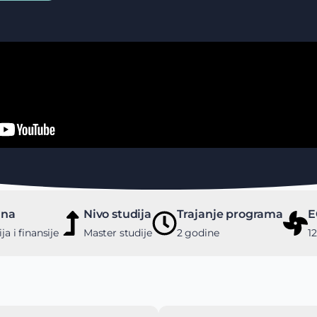
ina
Nivo studija
Trajanje programa
E
a i finansije
Master studije
2 godine
1