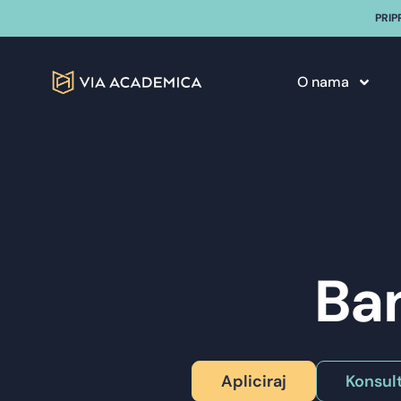
PRIP
O nama
Ba
Apliciraj
Konsult