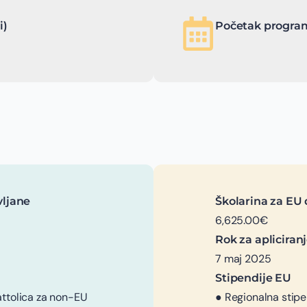
i)
Početak program
vljane
Školarina za EU 
6,625.00€
Rok za apliciran
7 maj 2025
Stipendije EU
attolica za non-EU
● Regionalna stip