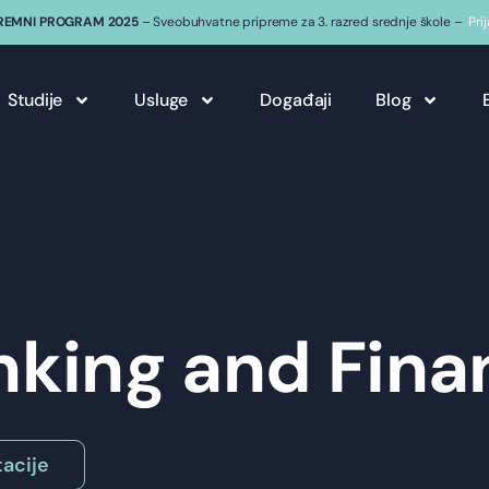
REMNI PROGRAM 2025
– Sveobuhvatne pripreme za 3. razred srednje škole –
Pri
Studije
Usluge
Događaji
Blog
nking and Fina
acije