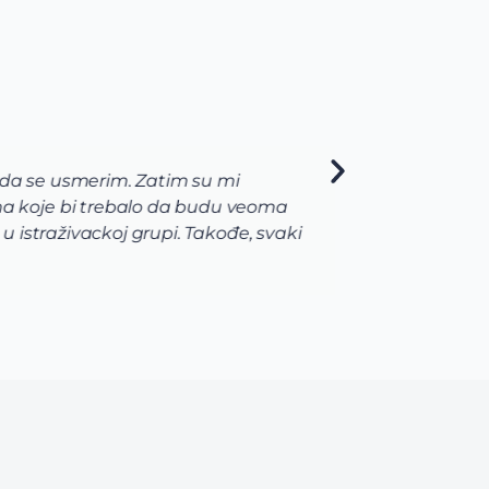
da se usmerim. Zatim su mi
Kao s
 koje bi trebalo da budu veoma
Unive
straživackoj grupi. Takođe, svaki
priml
najvi
prijav