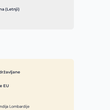
a (Letnji)
državljane
je EU
endija Lombardije