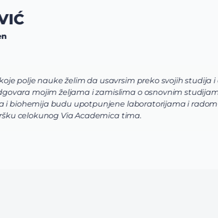
IĆ
n
e polje nauke želim da usavrsim preko svojih studija i 
ovara mojim željama i zamislima o osnovnim studijama
 i biohemija budu upotpunjene laboratorijama i radom u i
dršku celokunog Via Academica tima.