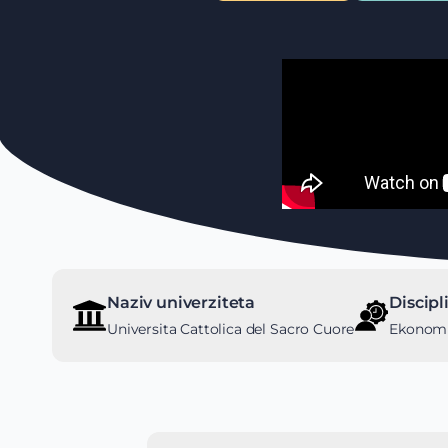
Naziv univerziteta
Discipl
Universita Cattolica del Sacro Cuore
Ekonomij