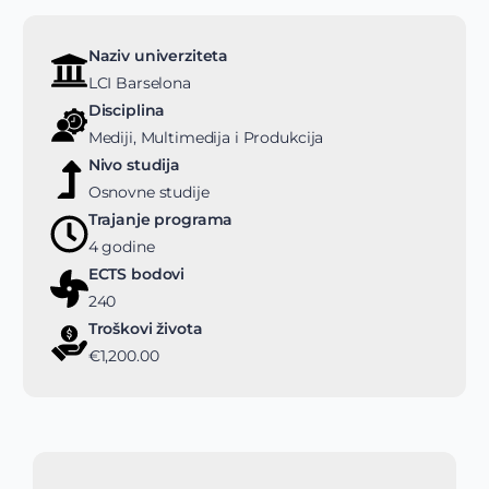
Naziv univerziteta
LCI Barselona
Disciplina
Mediji, Multimedija i Produkcija
Nivo studija
Osnovne studije
Trajanje programa
4 godine
ECTS bodovi
240
Troškovi života
€1,200.00