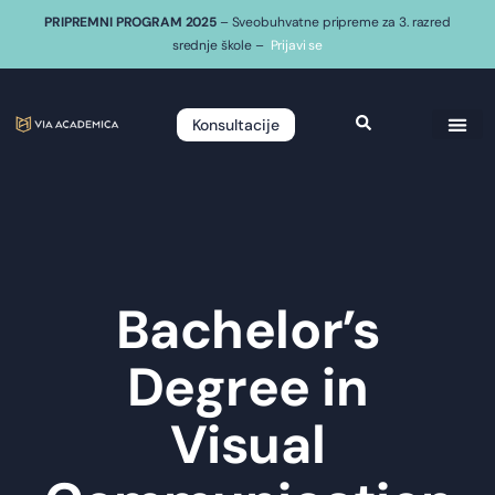
PRIPREMNI PROGRAM 2025
– Sveobuhvatne pripreme za 3. razred
srednje škole –
Prijavi se
Konsultacije
Bachelor’s
Degree in
Visual