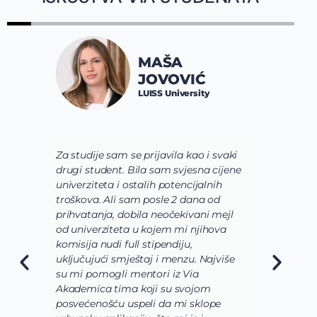
MAŠA
JOVOVIĆ
LUISS University
Za studije sam se prijavila kao i svaki
V
drugi student. Bila sam svjesna cijene
s
univerziteta i ostalih potencijalnih
u
troškova. Ali sam posle 2 dana od
u
prihvatanja, dobila neočekivani mejl
o
od univerziteta u kojem mi njihova
o
komisija nudi full stipendiju,
o
uključujući smještaj i menzu. Najviše
d
su mi pomogli mentori iz Via
s
Akademica tima koji su svojom
b
posvećenošću uspeli da mi sklope
l