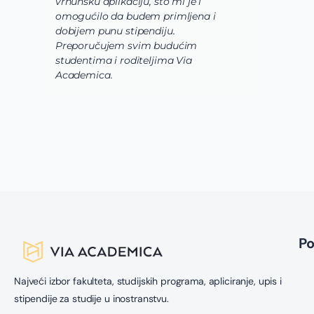
vrhunsku aplikaciju, što mi je i
i
omogućilo da budem primljena i
k
dobijem punu stipendiju.
p
Preporučujem svim budućim
A
studentima i roditeljima Via
Academica.
P
Najveći izbor fakulteta, studijskih programa, apliciranje, upis i
stipendije za studije u inostranstvu.