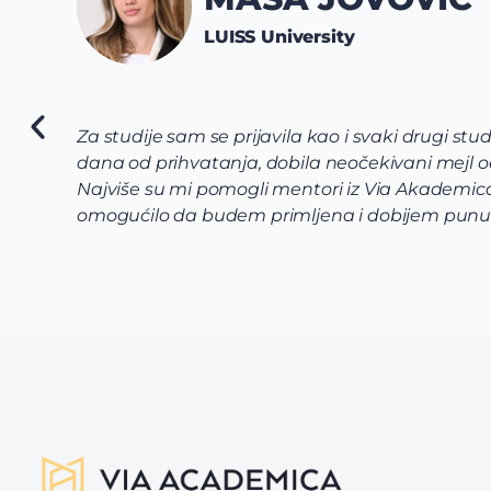
i drugi student. Bila sam svjesna cijene univerziteta i ost
ni mejl od univerziteta u kojem mi njihova komisija nudi 
 Akademica tima koji su svojom posvećenošću uspeli da mi
ijem punu stipendiju. Preporučujem svim budućim stude