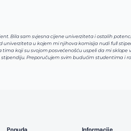
alih potencijalnih troškova. Ali sam posle 2
full stipendiju, uključujući smještaj i menzu.
 sklope vrhunsku aplikaciju, što mi je i
ntima i roditeljima Via Academica.
Ponuda
Informacije