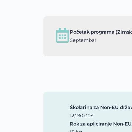
Početak programa (Zimsk
Septembar
Školarina za Non-EU drža
12,230.00€
Rok za apliciranje Non-EU