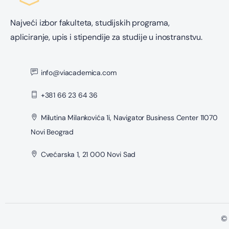
Najveći izbor fakulteta, studijskih programa,
apliciranje, upis i stipendije za studije u inostranstvu.
info@viacademica.com
+381 66 23 64 36
Milutina Milankovića 1i, Navigator Business Center 11070
Novi Beograd
Cvećarska 1, 21 000 Novi Sad
© 