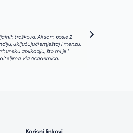
Constructor University Bremen
Via tim mi je pre svega pomogao da shvatim koje po
pomogli da odaberem program koji najviše odgova
raznovrsne, u mom slučaju da biologija, hemija i b
korak prijave i aplikacije bio je uz pomoć i podrš
Korisni linkovi