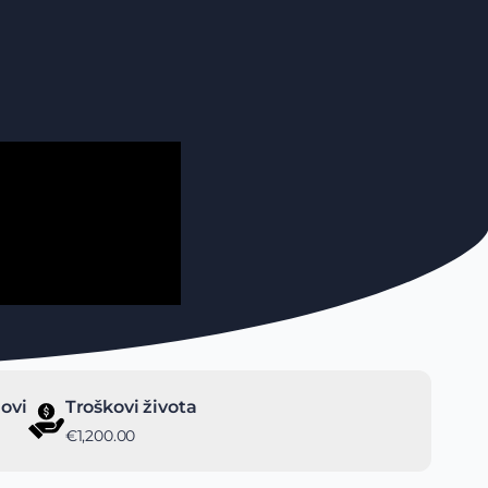
ovi
Troškovi života
€1,200.00