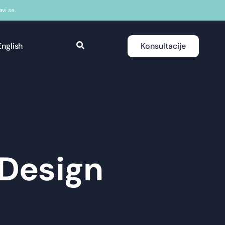
javi se
English
Konsultacije
 Design