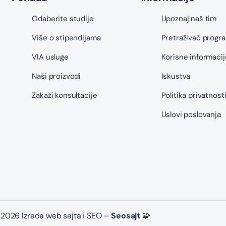
Odaberite studije
Upoznaj naš tim
Više o stipendijama
Pretraživač progr
VIA usluge
Korisne informacij
Naši proizvodi
Iskustva
Zakaži konsultacije
Politika privatnost
Uslovi poslovanja
2026 Izrada web sajta i SEO –
Seosajt
🧩