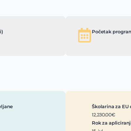
i)
Početak program
vljane
Školarina za EU 
12,230.00€
Rok za apliciran