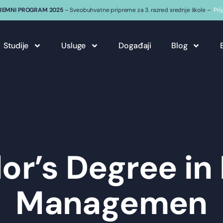
REMNI PROGRAM 2025
– Sveobuhvatne pripreme za 3. razred srednje škole –
Pri
Studije
Usluge
Događaji
Blog
or’s Degree in
Managemen