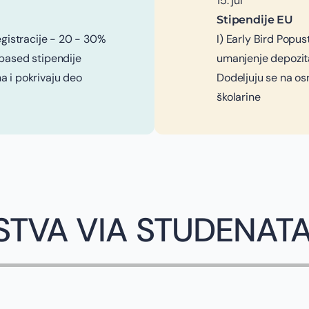
15. jul
Stipendije EU
egistracije - 20 - 30%
I) Early Bird Popus
-based stipendije
umanjenje depozita
a i pokrivaju deo
Dodeljuju se na os
školarine
STVA VIA STUDENAT