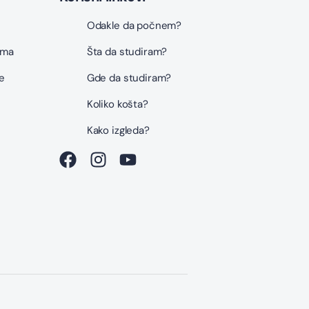
Odakle da počnem?
ama
Šta da studiram?
e
Gde da studiram?
Koliko košta?
i
Kako izgleda?