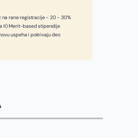
t na rane registracije - 20 - 30%
 II) Merit-based stipendije
novu uspeha i pokrivaju deo
A
JOVANA SPALEVI