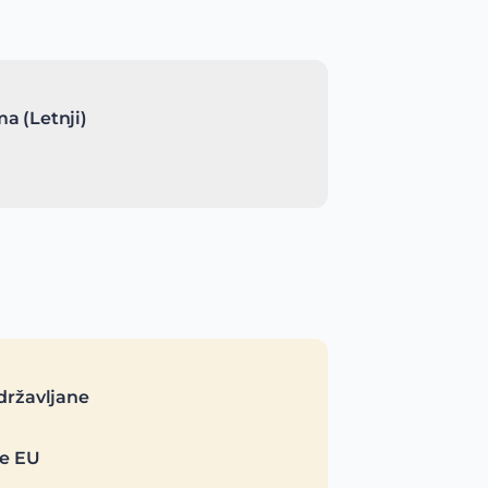
a (Letnji)
državljane
je EU