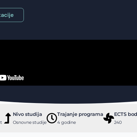
acije
Nivo studija
Trajanje programa
ECTS bod
t
Osnovne studije
4 godine
240