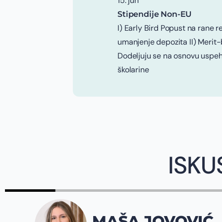
15. jun
Stipendije Non-EU
I) Early Bird Popust na rane r
umanjenje depozita II) Merit
Dodeljuju se na osnovu uspeh
školarine
ISKU
OVIĆ