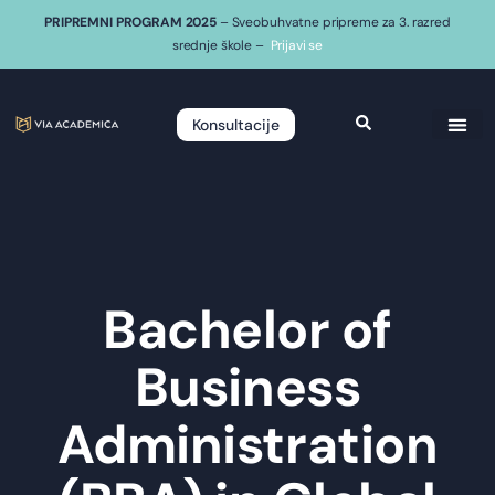
PRIPREMNI PROGRAM 2025
– Sveobuhvatne pripreme za 3. razred
srednje škole –
Prijavi se
Konsultacije
Bachelor of
Business
Administration