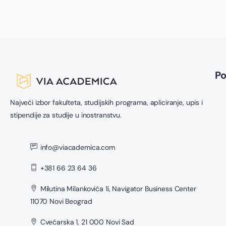
P
Najveći izbor fakulteta, studijskih programa, apliciranje, upis i
stipendije za studije u inostranstvu.
info@viacademica.com
+381 66 23 64 36
Milutina Milankovića 1i, Navigator Business Center
11070 Novi Beograd
Cvećarska 1, 21 000 Novi Sad