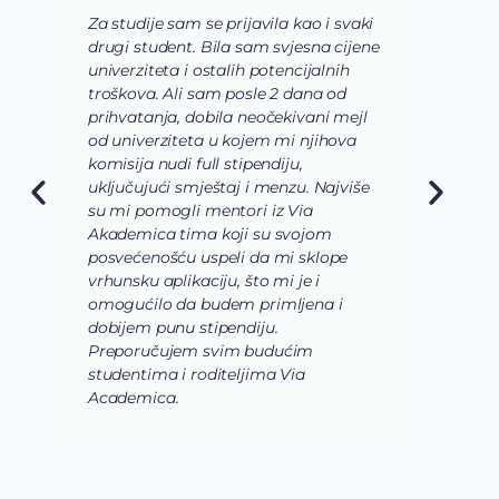
Za studije sam se prijavila kao i svaki
Via ti
drugi student. Bila sam svjesna cijene
shvati
univerziteta i ostalih potencijalnih
usavrs
troškova. Ali sam posle 2 dana od
usmer
prihvatanja, dobila neočekivani mejl
odabe
od univerziteta u kojem mi njihova
odgov
komisija nudi full stipendiju,
o osno
uključujući smještaj i menzu. Najviše
da bu
su mi pomogli mentori iz Via
slučaj
Akademica tima koji su svojom
biohe
posvećenošću uspeli da mi sklope
labora
vrhunsku aplikaciju, što mi je i
istraž
omogućilo da budem primljena i
korak p
dobijem punu stipendiju.
pomoć
Preporučujem svim budućim
Acade
studentima i roditeljima Via
Academica.