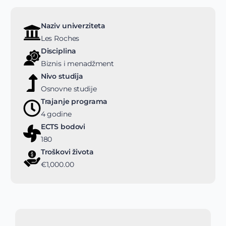
Naziv univerziteta
Les Roches
Disciplina
Biznis i menadžment
Nivo studija
Osnovne studije
Trajanje programa
4 godine
ECTS bodovi
180
Troškovi života
€1,000.00