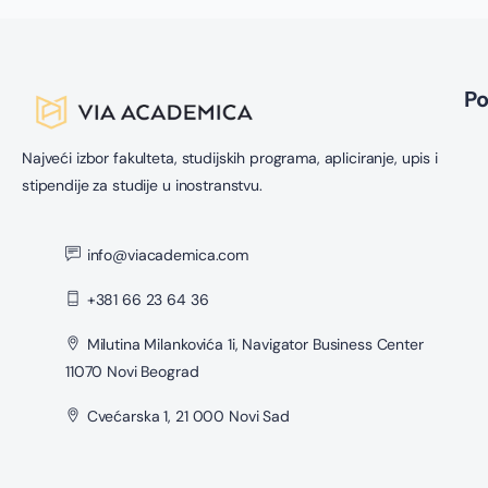
P
Najveći izbor fakulteta, studijskih programa, apliciranje, upis i
stipendije za studije u inostranstvu.
info@viacademica.com
+381 66 23 64 36
Milutina Milankovića 1i, Navigator Business Center
11070 Novi Beograd
Cvećarska 1, 21 000 Novi Sad