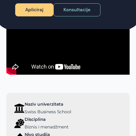
Apliciraj
Konsultacije
Naziv univerziteta
Swiss Business School
Disciplina
Biznis i menadžment
Nivo studija