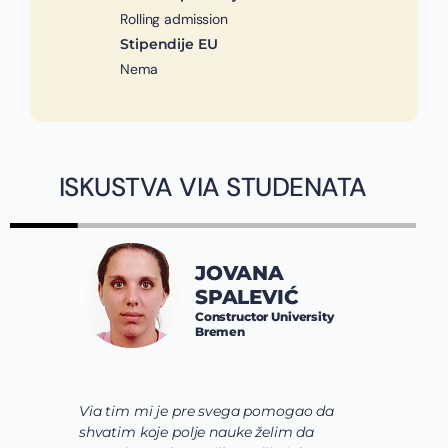
Rolling admission
Stipendije EU
Nema
ISKUSTVA VIA STUDENATA
JOVANA
SPALEVIĆ
Constructor University
Bremen
Via tim mi je pre svega pomogao da
K
shvatim koje polje nauke želim da
V