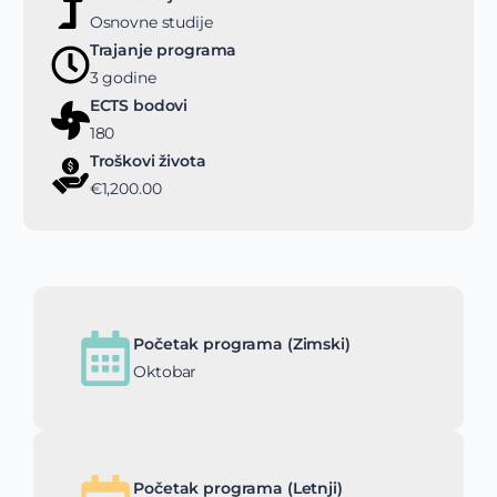
Osnovne studije
Trajanje programa
3 godine
ECTS bodovi
180
Troškovi života
€1,200.00
Početak programa (Zimski)
Oktobar
Početak programa (Letnji)