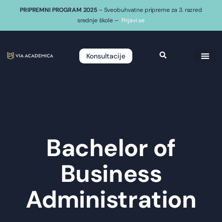
PRIPREMNI PROGRAM 2025
– Sveobuhvatne pripreme za 3. razred
srednje škole –
Prijavi se
Konsultacije
Bachelor of
Business
Administration