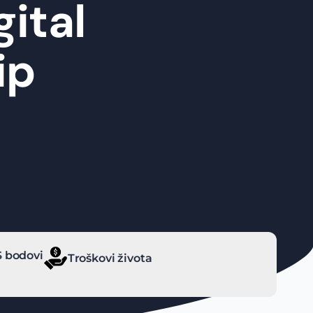
gital
ip
 bodovi
Troškovi života