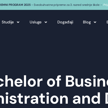
REMNI PROGRAM 2025
– Sveobuhvatne pripreme za 3. razred srednje škole –
Pri
Studije
Usluge
Događaji
Blog
helor of Busi
istration and D