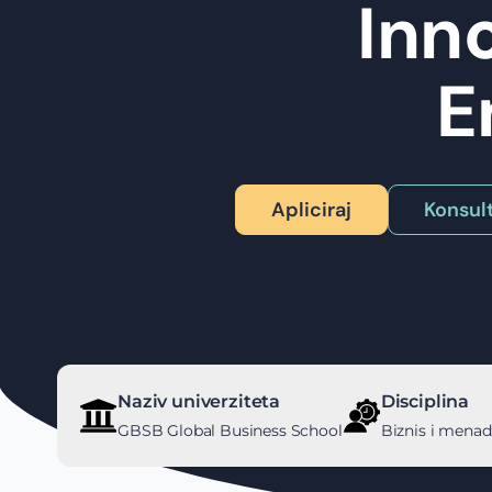
Inno
E
Apliciraj
Konsult
Naziv univerziteta
Disciplina
GBSB Global Business School
Biznis i mena