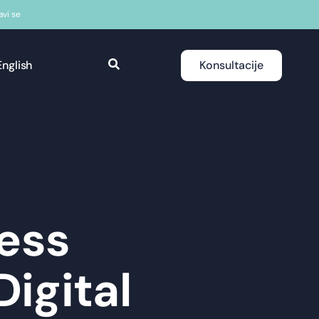
javi se
English
Konsultacije
ness
igital