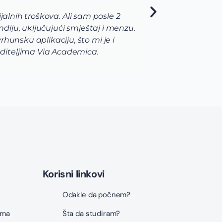
jalnih troškova. Ali sam posle 2
Via t
diju, uključujući smještaj i menzu.
pomog
unsku aplikaciju, što mi je i
razno
diteljima Via Academica.
korak
Korisni linkovi
Odakle da počnem?
ama
Šta da studiram?