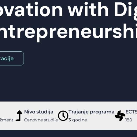
vation with Di
ntrepreneursh
acije
Nivo studija
Trajanje programa
ECTS
džment
Osnovne studije
3 godine
180