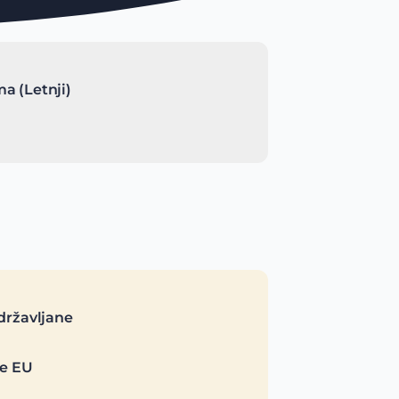
a (Letnji)
državljane
je EU