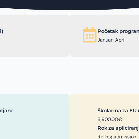
i)
Početak program
Januar; April
vljane
Školarina za EU 
8,900.00€
Rok za apliciran
Rolling admission