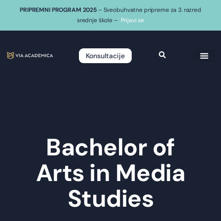
PRIPREMNI PROGRAM 2025
– Sveobuhvatne pripreme za 3. razred
srednje škole –
Prijavi se
Konsultacije
Bachelor of
Arts in Media
Studies