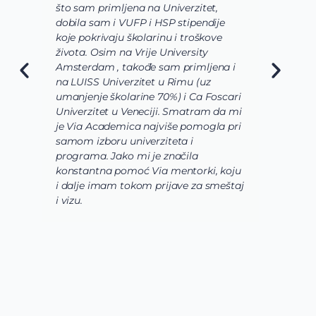
što sam primljena na Univerzitet,
s
dobila sam i VUFP i HSP stipendije
p
koje pokrivaju školarinu i troškove
s
života. Osim na Vrije University
V
Amsterdam , takođe sam primljena i
ž
na LUISS Univerzitet u Rimu (uz
n
umanjenje školarine 70%) i Ca Foscari
o
Univerzitet u Veneciji. Smatram da mi
s
je Via Academica najviše pomogla pri
m
samom izboru univerziteta i
p
programa. Jako mi je značila
b
konstantna pomoć Via mentorki, koju
p
i dalje imam tokom prijave za smeštaj
u
i vizu.
d
k
s
s