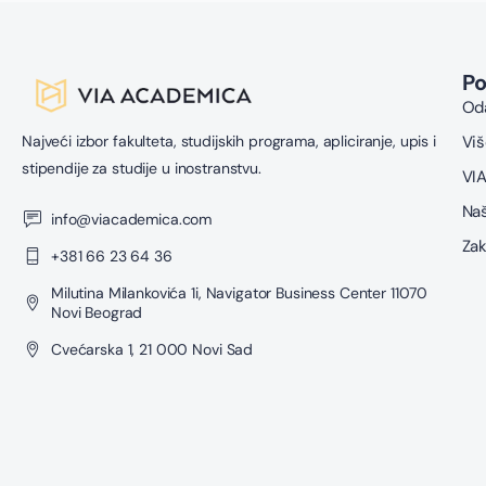
P
Oda
Najveći izbor fakulteta, studijskih programa, apliciranje, upis i
Viš
stipendije za studije u inostranstvu.
VIA
Naš
info@viacademica.com
Zak
+381 66 23 64 36
Milutina Milankovića 1i, Navigator Business Center 11070
Novi Beograd
Cvećarska 1, 21 000 Novi Sad