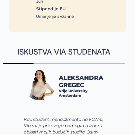
Jun
Stipendije EU
Umanjenje školarine
ISKUSTVA VIA STUDENATA
ALEKSANDRA
GREGEC
Vrije University
Amsterdam
Kao student menadžmenta na FON-u,
S
Via mi je pre svega pomogla u izboru
p
oblasti mojih budućih studija. Osim
b