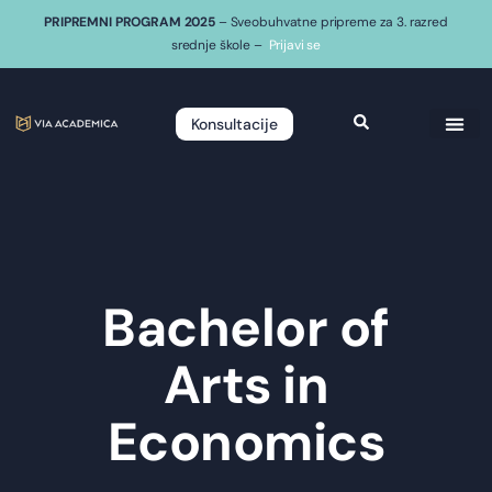
PRIPREMNI PROGRAM 2025
– Sveobuhvatne pripreme za 3. razred
srednje škole –
Prijavi se
Konsultacije
Bachelor of
Arts in
Economics