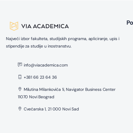
P
Najveći izbor fakulteta, studijskih programa, apliciranje, upis i
stipendije za studije u inostranstvu.
info@viacademica.com
+381 66 23 64 36
Milutina Milankovića 1i, Navigator Business Center
11070 Novi Beograd
Cvećarska 1, 21 000 Novi Sad