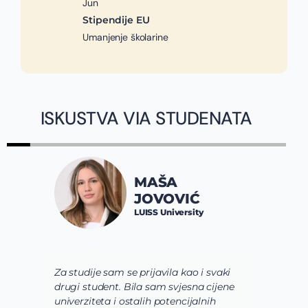
Jun
Stipendije EU
Umanjenje školarine
ISKUSTVA VIA STUDENATA
MAŠA
JOVOVIĆ
LUISS University
Za studije sam se prijavila kao i svaki
V
drugi student. Bila sam svjesna cijene
s
univerziteta i ostalih potencijalnih
u