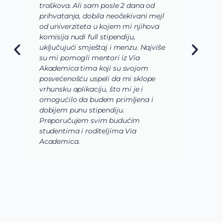
troškova. Ali sam posle 2 dana od
u
prihvatanja, dobila neočekivani mejl
o
od univerziteta u kojem mi njihova
o
komisija nudi full stipendiju,
o
uključujući smještaj i menzu. Najviše
d
su mi pomogli mentori iz Via
s
Akademica tima koji su svojom
b
posvećenošću uspeli da mi sklope
l
vrhunsku aplikaciju, što mi je i
i
omogućilo da budem primljena i
k
dobijem punu stipendiju.
p
Preporučujem svim budućim
A
studentima i roditeljima Via
Academica.