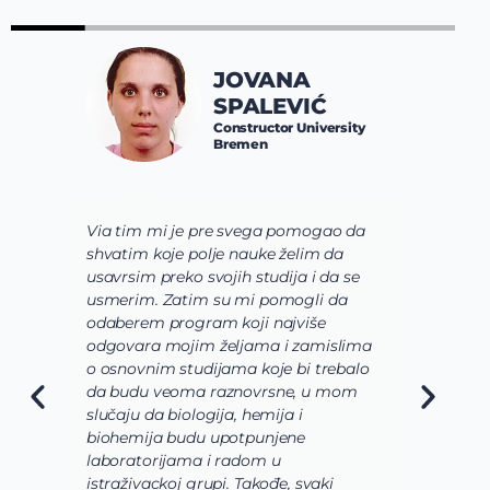
JOVANA
SPALEVIĆ
Constructor University
Bremen
Via tim mi je pre svega pomogao da
K
shvatim koje polje nauke želim da
V
usavrsim preko svojih studija i da se
o
usmerim. Zatim su mi pomogli da
š
odaberem program koji najviše
d
odgovara mojim željama i zamislima
k
o osnovnim studijama koje bi trebalo
ž
da budu veoma raznovrsne, u mom
A
slučaju da biologija, hemija i
n
biohemija budu upotpunjene
u
laboratorijama i radom u
U
istraživackoj grupi. Takođe, svaki
j