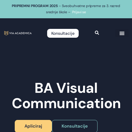
PRIPREMNI PROGRAM 2025
– Sveobuhvatne pripreme za 3. razred
srednje škole –
Prijavi se
Konsultacije
BA Visual
Communication
Apliciraj
Konsultacije