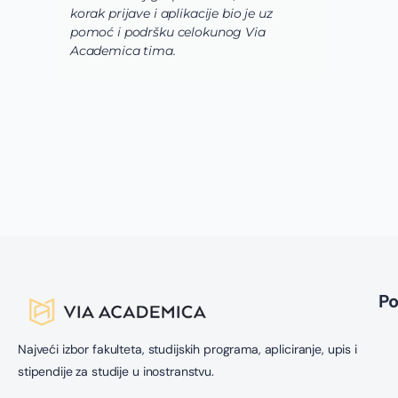
korak prijave i aplikacije bio je uz
s
pomoć i podršku celokunog Via
p
Academica tima.
k
i
i 
P
Najveći izbor fakulteta, studijskih programa, apliciranje, upis i
stipendije za studije u inostranstvu.