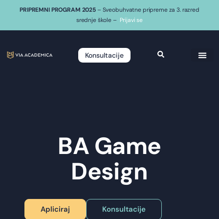
PRIPREMNI PROGRAM 2025
– Sveobuhvatne pripreme za 3. razred
srednje škole –
Prijavi se
Konsultacije
BA Game
Design
Apliciraj
Konsultacije