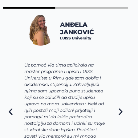
ANĐELA
JANKOVIĆ
LUISS University
Uz pomoć Via tima aplicirala na
U
master programe i upisla LUISS
S
Univerzitet u Rimu gde sam dobila i
B
akademsku stipendiju. Zahvaljujući
P
njima sam upoznala puno studenata
u
koji su se odlučili da studije upišu
s
upravo na mom univerzitetu. Neki od
s
njih postali moji odlični prijatelji i
r
pomogli mi da lakše prebrodim
d
nostalgiju za domom i učinili su moje
n
studentske dane lepšim. Podrška i
z
saveti Via mentorki su mi mnogo
n