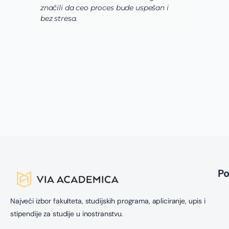
značili da ceo proces bude uspešan i
s
bez stresa.
o
l
P
Najveći izbor fakulteta, studijskih programa, apliciranje, upis i
stipendije za studije u inostranstvu.