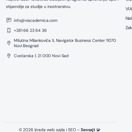
stipendije za studije u inostranstvu.
VIA
Naš
info@viacademica.com
Zak
+381 66 23 64 36
Milutina Milankovića 1i, Navigator Business Center 11070
Novi Beograd
Cvećarska 1, 21 000 Novi Sad
© 2026 Izrada web sajta i SEO –
Seosajt
🧩