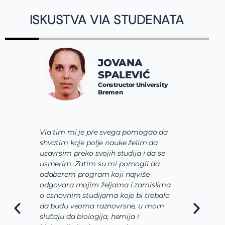
ISKUSTVA VIA STUDENATA
JOVANA
SPALEVIĆ
Constructor University
Bremen
Via tim mi je pre svega pomogao da
K
shvatim koje polje nauke želim da
V
usavrsim preko svojih studija i da se
o
usmerim. Zatim su mi pomogli da
š
odaberem program koji najviše
d
odgovara mojim željama i zamislima
k
o osnovnim studijama koje bi trebalo
ž
da budu veoma raznovrsne, u mom
A
slučaju da biologija, hemija i
n