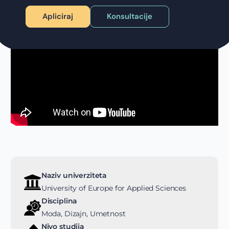
Apliciraj
Konsultacije
Naziv univerziteta
University of Europe for Applied Sciences
Disciplina
Moda, Dizajn, Umetnost
Nivo studija