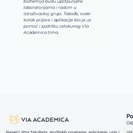
biohemija budu upotpunjene
u
laboratorijama i radom u
U
istraživackoj grupi. Takođe, svaki
j
korak prijave i aplikacije bio je uz
s
pomoć i podršku celokunog Via
p
Academica tima.
k
i
i 
P
Oda
Najveći izbor fakulteta, studijskih programa, apliciranje, upis i
Viš