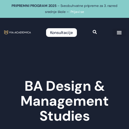
PRIPREMNI PROGRAM 2025
– Sveobuhvatne pripreme za 3. razred
srednje škole –
Prijavi se
Konsultacije
BA Design &
Management
Studies