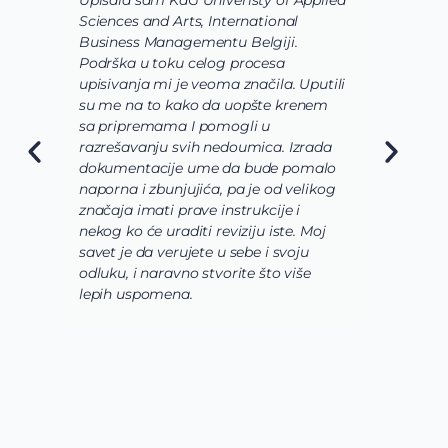
Upisala sam KdG Univeristy of Applied
J
Sciences and Arts, International
d
Business Managementu Belgiji.
s
Podrška u toku celog procesa
d
upisivanja mi je veoma značila. Uputili
d
su me na to kako da uopšte krenem
d
sa pripremama I pomogli u
o
razrešavanju svih nedoumica. Izrada
o
dokumentacije ume da bude pomalo
O
naporna i zbunjujića, pa je od velikog
n
značaja imati prave instrukcije i
s
nekog ko će uraditi reviziju iste. Moj
c
savet je da verujete u sebe i svoju
i
odluku, i naravno stvorite što više
s
lepih uspomena.
s
n
z
n
g
s
u
z