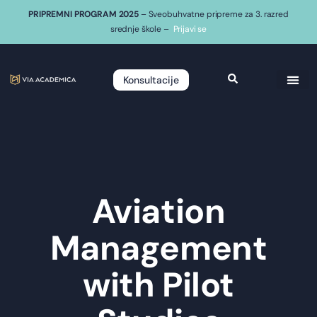
PRIPREMNI PROGRAM 2025
– Sveobuhvatne pripreme za 3. razred
srednje škole –
Prijavi se
Konsultacije
Aviation
Management
with Pilot