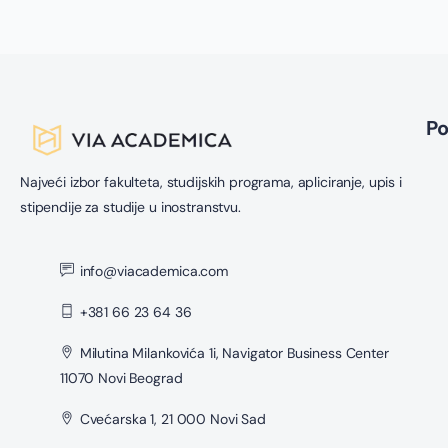
P
Najveći izbor fakulteta, studijskih programa, apliciranje, upis i
stipendije za studije u inostranstvu.
info@viacademica.com
+381 66 23 64 36
Milutina Milankovića 1i, Navigator Business Center
11070 Novi Beograd
Cvećarska 1, 21 000 Novi Sad