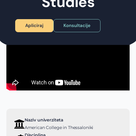
Studies
Apliciraj
Konsultacije
Naziv univerziteta
American College in Thessaloniki
Disciplina