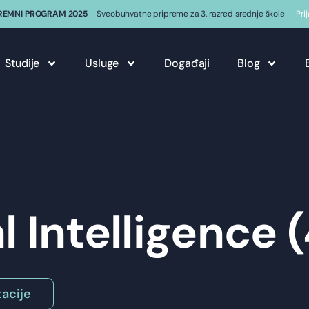
REMNI PROGRAM 2025
– Sveobuhvatne pripreme za 3. razred srednje škole –
Pri
Studije
Usluge
Događaji
Blog
al Intelligence 
acije