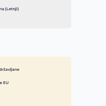
a (Letnji)
državljane
je EU