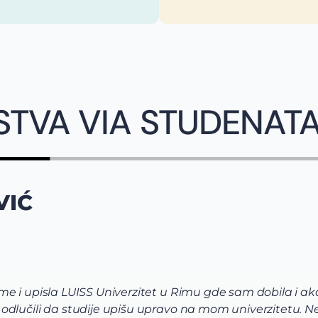
STVA VIA STUDENAT
VIĆ
e i upisla LUISS Univerzitet u Rimu gde sam dobila i ak
lučili da studije upišu upravo na mom univerzitetu. Neki