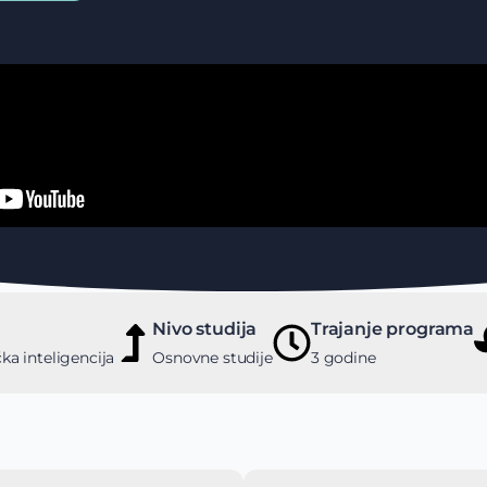
Nivo studija
Trajanje programa
čka inteligencija
Osnovne studije
3 godine