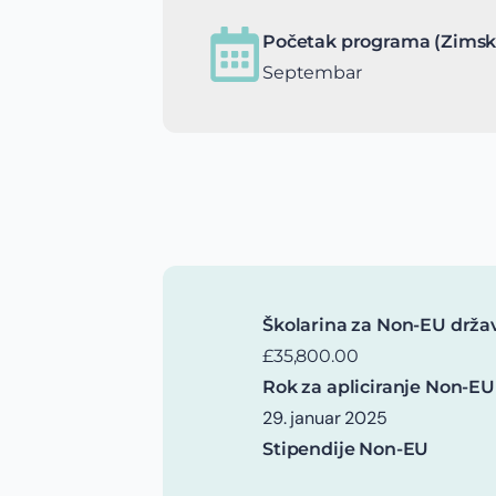
Početak programa (Zimsk
Septembar
Školarina za Non-EU drža
£35,800.00
Rok za apliciranje Non-EU
29. januar 2025
Stipendije Non-EU