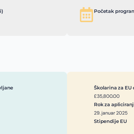
i)
Početak program
vljane
Školarina za EU 
£35,800.00
Rok za apliciran
29. januar 2025
Stipendije EU