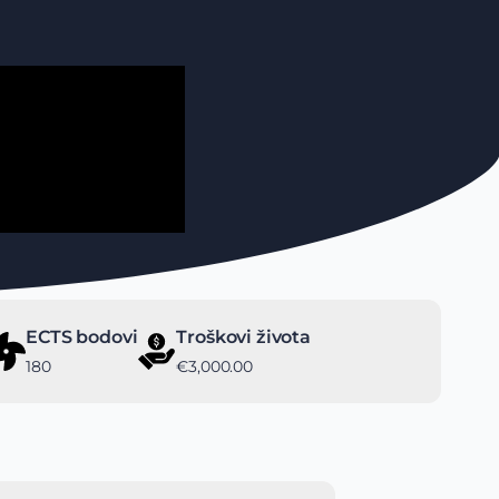
ECTS bodovi
Troškovi života
180
€3,000.00