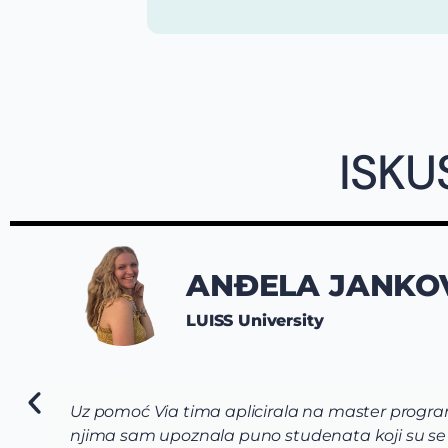
ISKU
ANĐELA JANKO
LUISS University
Uz pomoć Via tima aplicirala na master program
njima sam upoznala puno studenata koji su se od