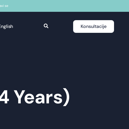
javi se
English
Konsultacije
(4 Years)