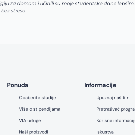
algiju za domom i učinili su moje studentske dane lepšim.
bez stresa.
Ponuda
Informacije
Odaberite studije
Upoznaj naš tim
Više o stipendijama
Pretraživač progr
VIA usluge
Korisne informacij
Naši proizvodi
Iskustva