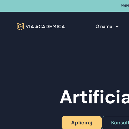
PRIP
O nama
Artifici
Apliciraj
Konsult