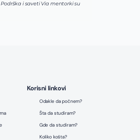
 Podrška i saveti Via mentorki su
Izrad
reviz
Korisni linkovi
Odakle da počnem?
ama
Šta da studiram?
e
Gde da studiram?
Koliko košta?