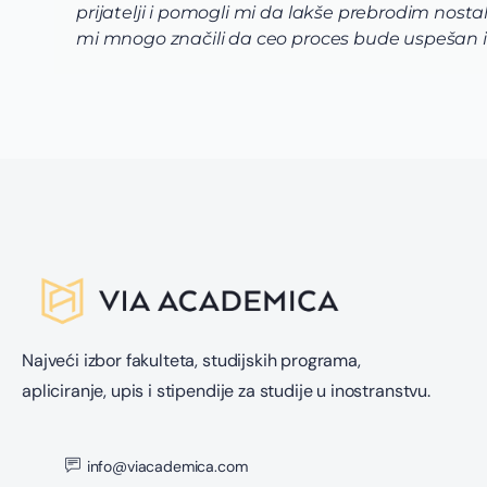
prijatelji i pomogli mi da lakše prebrodim nost
mi mnogo značili da ceo proces bude uspešan i 
Najveći izbor fakulteta, studijskih programa,
apliciranje, upis i stipendije za studije u inostranstvu.
info@viacademica.com