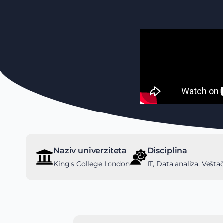
Naziv univerziteta
Disciplina
King's College London
IT, Data analiza, Vešta