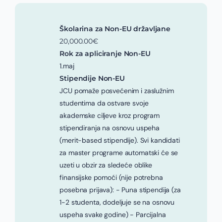
Školarina za Non-EU državljane
20,000.00€
Rok za apliciranje Non-EU
1.maj
Stipendije Non-EU
JCU pomaže posvećenim i zaslužnim
studentima da ostvare svoje
akademske ciljeve kroz program
stipendiranja na osnovu uspeha
(merit-based stipendije). Svi kandidati
za master programe automatski će se
uzeti u obzir za sledeće oblike
finansijske pomoći (nije potrebna
posebna prijava): - Puna stipendija (za
1-2 studenta, dodeljuje se na osnovu
uspeha svake godine) - Parcijalna