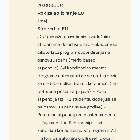
20,000.00€
Rok za apliciranje EU
1.maj
Stipendije EU
JCU pomaže posvećenim i zaslužnim
studentima da ostvare svoje akademske
ciljeve kroz program stipendiranja na
osnovu uspeha (merit-based
stipendije). Svi kandidati za master
programe automatski će se uzeti u obzir
za sledeće oblike finansijske pomoći (nije
potrebna posebna prijava): - Puna
stipendija (za 1-2 studenta, dodeljuje se
na osnovu uspeha svake godine) -
Parcijalna stipendija za master studente
- Regina A. Lee Scholarship - svi
kandidati koji apliciraju za program iz Art
History će automatski biti uzeti u obzir