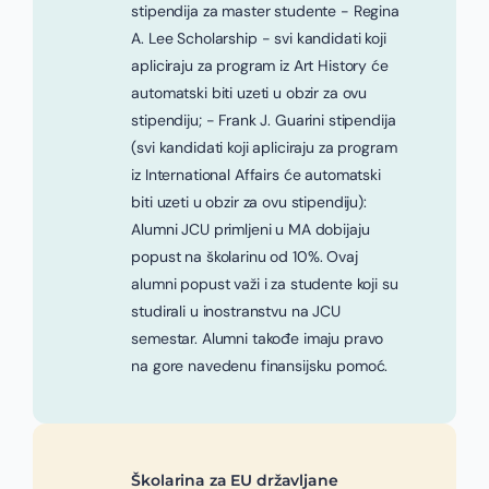
stipendija za master studente - Regina
A. Lee Scholarship - svi kandidati koji
apliciraju za program iz Art History će
automatski biti uzeti u obzir za ovu
stipendiju; - Frank J. Guarini stipendija
(svi kandidati koji apliciraju za program
iz International Affairs će automatski
biti uzeti u obzir za ovu stipendiju):
Alumni JCU primljeni u MA dobijaju
popust na školarinu od 10%. Ovaj
alumni popust važi i za studente koji su
studirali u inostranstvu na JCU
semestar. Alumni takođe imaju pravo
na gore navedenu finansijsku pomoć.
Školarina za EU državljane