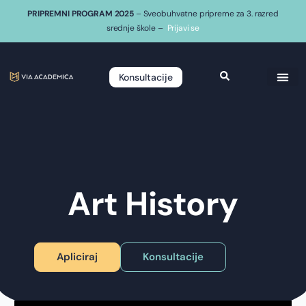
PRIPREMNI PROGRAM 2025
– Sveobuhvatne pripreme za 3. razred
srednje škole –
Prijavi se
Konsultacije
Art History
Apliciraj
Konsultacije