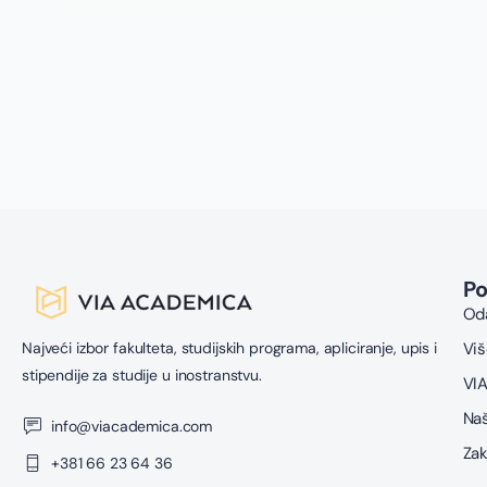
n
z
n
g
s
u
z
P
Oda
Najveći izbor fakulteta, studijskih programa, apliciranje, upis i
Viš
stipendije za studije u inostranstvu.
VIA
Naš
info@viacademica.com
Zak
+381 66 23 64 36