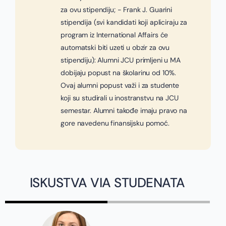
za ovu stipendiju; - Frank J. Guarini
stipendija (svi kandidati koji apliciraju za
program iz International Affairs će
automatski biti uzeti u obzir za ovu
stipendiju): Alumni JCU primljeni u MA
dobijaju popust na školarinu od 10%.
Ovaj alumni popust važi i za studente
koji su studirali u inostranstvu na JCU
semestar. Alumni takođe imaju pravo na
gore navedenu finansijsku pomoć.
ISKUSTVA VIA STUDENATA