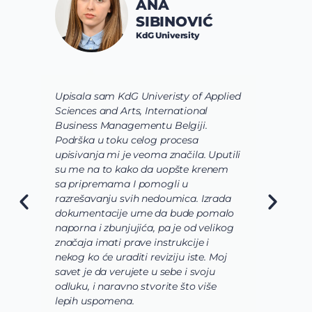
ANA
SIBINOVIĆ
KdG University
Upisala sam KdG Univeristy of Applied
J
Sciences and Arts, International
d
Business Managementu Belgiji.
s
Podrška u toku celog procesa
d
upisivanja mi je veoma značila. Uputili
d
su me na to kako da uopšte krenem
d
sa pripremama I pomogli u
o
razrešavanju svih nedoumica. Izrada
o
dokumentacije ume da bude pomalo
O
naporna i zbunjujića, pa je od velikog
n
značaja imati prave instrukcije i
s
nekog ko će uraditi reviziju iste. Moj
c
savet je da verujete u sebe i svoju
i
odluku, i naravno stvorite što više
s
lepih uspomena.
s