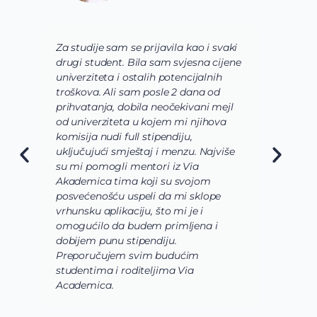
Za studije sam se prijavila kao i svaki
V
drugi student. Bila sam svjesna cijene
s
univerziteta i ostalih potencijalnih
u
troškova. Ali sam posle 2 dana od
u
prihvatanja, dobila neočekivani mejl
o
od univerziteta u kojem mi njihova
o
komisija nudi full stipendiju,
o
uključujući smještaj i menzu. Najviše
d
su mi pomogli mentori iz Via
s
Akademica tima koji su svojom
b
posvećenošću uspeli da mi sklope
l
vrhunsku aplikaciju, što mi je i
i
omogućilo da budem primljena i
k
dobijem punu stipendiju.
p
Preporučujem svim budućim
A
studentima i roditeljima Via
Academica.