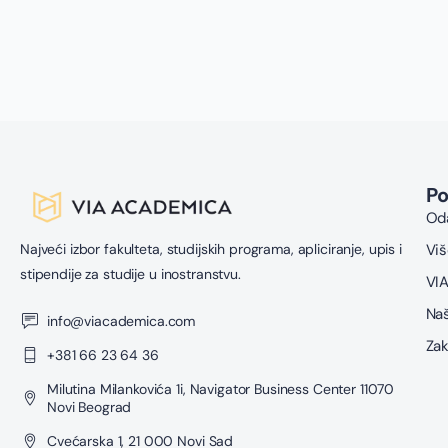
P
Oda
Najveći izbor fakulteta, studijskih programa, apliciranje, upis i
Viš
stipendije za studije u inostranstvu.
VIA
Naš
info@viacademica.com
Zak
+381 66 23 64 36
Milutina Milankovića 1i, Navigator Business Center 11070
Novi Beograd
Cvećarska 1, 21 000 Novi Sad