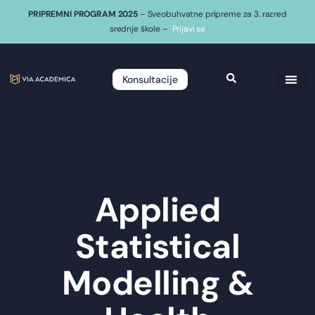
PRIPREMNI PROGRAM 2025
– Sveobuhvatne pripreme za 3. razred
srednje škole –
Prijavi se
Konsultacije
Applied
Statistical
Modelling &