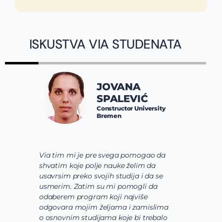
ISKUSTVA VIA STUDENATA
JOVANA
SPALEVIĆ
Constructor University
Bremen
Via tim mi je pre svega pomogao da
K
shvatim koje polje nauke želim da
V
usavrsim preko svojih studija i da se
o
usmerim. Zatim su mi pomogli da
š
odaberem program koji najviše
d
odgovara mojim željama i zamislima
k
o osnovnim studijama koje bi trebalo
ž