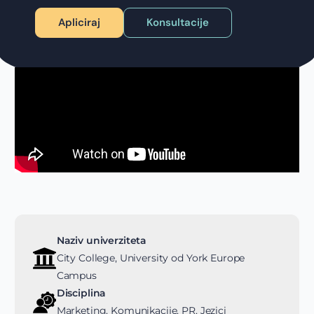
Apliciraj
Konsultacije
Naziv univerziteta
City College, University od York Europe
Campus
Disciplina
Marketing, Komunikacije, PR, Jezici