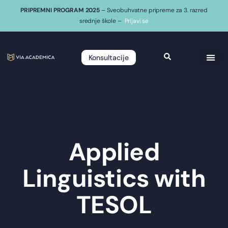
PRIPREMNI PROGRAM 2025
– Sveobuhvatne pripreme za 3. razred
srednje škole –
Prijavi se
Konsultacije
Applied
Linguistics with
TESOL