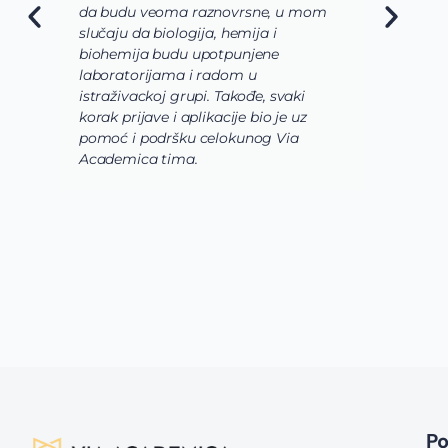
da budu veoma raznovrsne, u mom
A
slučaju da biologija, hemija i
n
biohemija budu upotpunjene
u
laboratorijama i radom u
U
istraživackoj grupi. Takođe, svaki
j
korak prijave i aplikacije bio je uz
s
pomoć i podršku celokunog Via
p
Academica tima.
k
i
i 
P