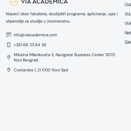
Oda
Najveći izbor fakulteta, studijskih programa, apliciranje, upis i
Viš
stipendije za studije u inostranstvu.
VIA
Naš
info@viacademica.com
Zak
+381 66 23 64 36
Milutina Milankovića 1i, Navigator Business Center 11070
Novi Beograd
Cvećarska 1, 21 000 Novi Sad