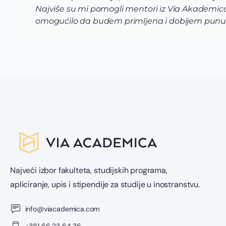
Najviše su mi pomogli mentori iz Via Akademica 
omogućilo da budem primljena i dobijem punu 
Najveći izbor fakulteta, studijskih programa,
apliciranje, upis i stipendije za studije u inostranstvu.
info@viacademica.com
+381 66 23 64 36