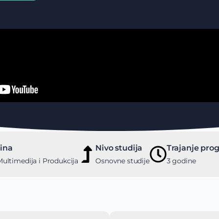
lina
Nivo studija
Trajanje pro
Multimedija i Produkcija
Osnovne studije
3 godine