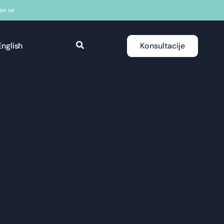
javi se
English
Konsultacije