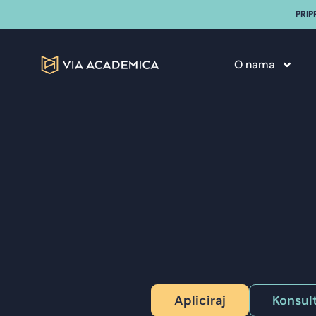
PRIP
O nama
Apliciraj
Konsult