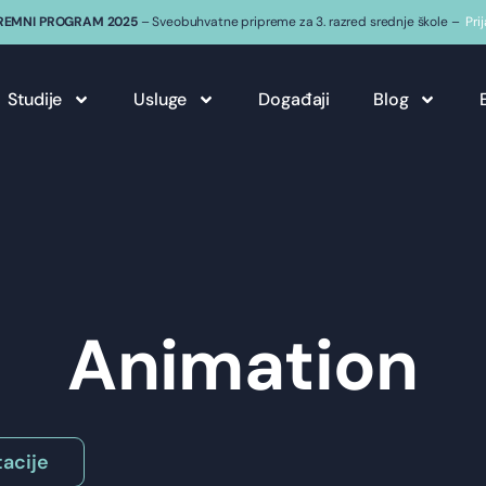
REMNI PROGRAM 2025
– Sveobuhvatne pripreme za 3. razred srednje škole –
Pri
Studije
Usluge
Događaji
Blog
Animation
acije