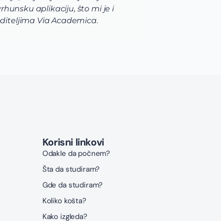
unsku aplikaciju, što mi je i
razno
diteljima Via Academica.
korak
Korisni linkovi
Odakle da počnem?
Šta da studiram?
Gde da studiram?
Koliko košta?
Kako izgleda?