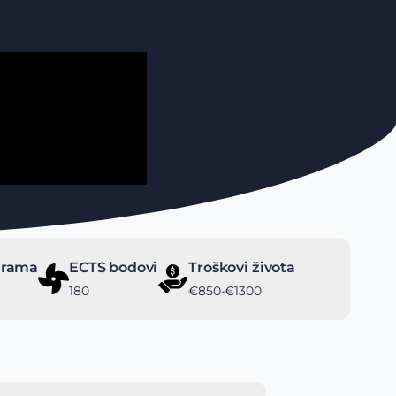
grama
ECTS bodovi
Troškovi života
180
€850-€1300