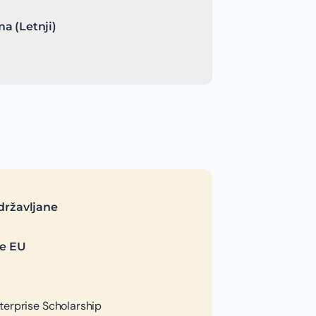
a (Letnji)
državljane
je EU
terprise Scholarship