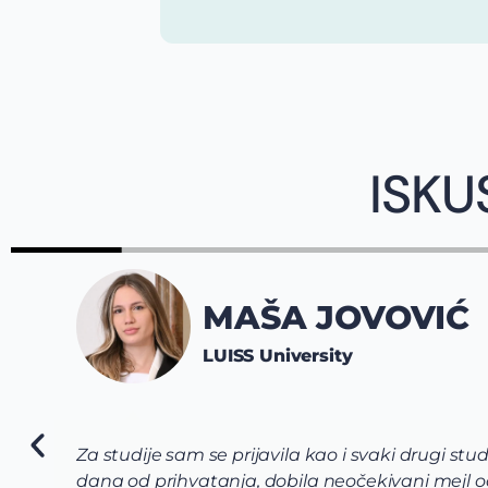
ISKU
MAŠA JOVOVIĆ
LUISS University
Za studije sam se prijavila kao i svaki drugi stu
dana od prihvatanja, dobila neočekivani mejl od 