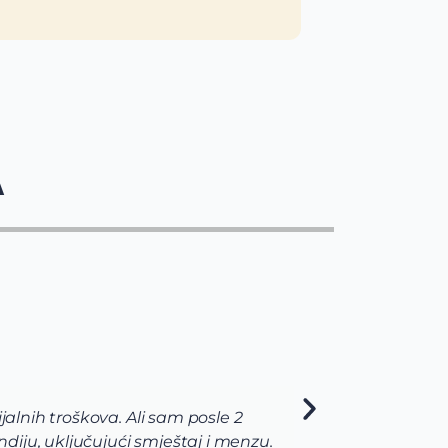
A
jalnih troškova. Ali sam posle 2
Via t
diju, uključujući smještaj i menzu.
pomog