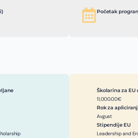
i)
Početak program
vljane
Školarina za EU 
11,000.00€
Rok za apliciran
Avgust
Stipendije EU
holarship
Leadership and En