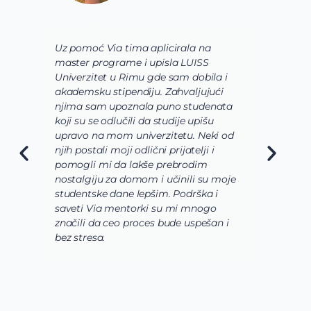
Uz pomoć Via tima aplicirala na
U
master programe i upisla LUISS
S
Univerzitet u Rimu gde sam dobila i
B
akademsku stipendiju. Zahvaljujući
P
njima sam upoznala puno studenata
u
koji su se odlučili da studije upišu
s
upravo na mom univerzitetu. Neki od
s
njih postali moji odlični prijatelji i
r
pomogli mi da lakše prebrodim
d
nostalgiju za domom i učinili su moje
n
studentske dane lepšim. Podrška i
z
saveti Via mentorki su mi mnogo
n
značili da ceo proces bude uspešan i
s
bez stresa.
o
l