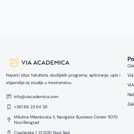
P
Oda
Najveći izbor fakulteta, studijskih programa, apliciranje, upis i
Viš
stipendije za studije u inostranstvu.
VIA
Naš
info@viacademica.com
Zak
+381 66 23 64 36
Milutina Milankovića 1i, Navigator Business Center 11070
Novi Beograd
Cvećarska 1, 21 000 Novi Sad