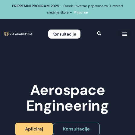
PRIPREMNI PROGRAM 2025
– Sveobuhvatne pripreme za 3. razred
srednje škole –
Prijavi se
Konsultacije
Aerospace
Engineering
Apliciraj
Konsultacije