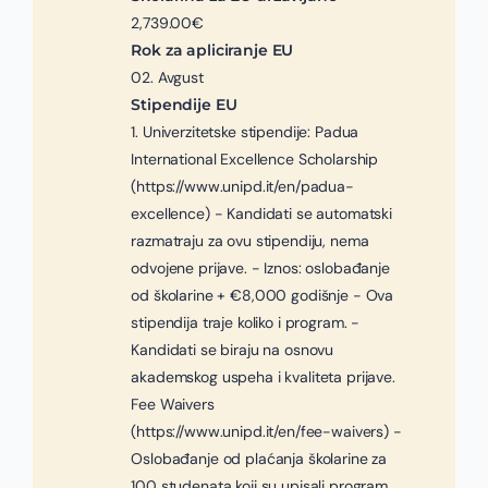
2,739.00€
Rok za apliciranje EU
02. Avgust
Stipendije EU
1. Univerzitetske stipendije: Padua
International Excellence Scholarship
(https://www.unipd.it/en/padua-
excellence) - Kandidati se automatski
razmatraju za ovu stipendiju, nema
odvojene prijave. - Iznos: oslobađanje
od školarine + €8,000 godišnje - Ova
stipendija traje koliko i program. -
Kandidati se biraju na osnovu
akademskog uspeha i kvaliteta prijave.
Fee Waivers
(https://www.unipd.it/en/fee-waivers) -
Oslobađanje od plaćanja školarine za
100 studenata koji su upisali program