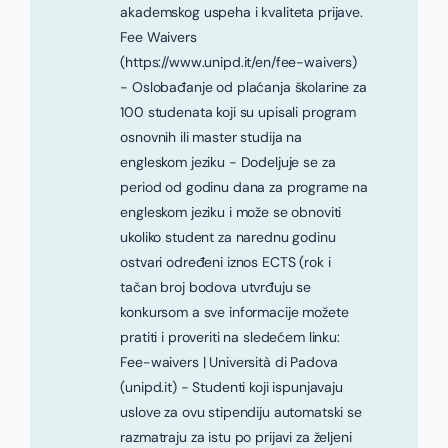
akademskog uspeha i kvaliteta prijave.
Fee Waivers
(https://www.unipd.it/en/fee-waivers)
- Oslobađanje od plaćanja školarine za
100 studenata koji su upisali program
osnovnih ili master studija na
engleskom jeziku - Dodeljuje se za
period od godinu dana za programe na
engleskom jeziku i može se obnoviti
ukoliko student za narednu godinu
ostvari određeni iznos ECTS (rok i
tačan broj bodova utvrđuju se
konkursom a sve informacije možete
pratiti i proveriti na sledećem linku:
Fee-waivers | Università di Padova
(unipd.it) - Studenti koji ispunjavaju
uslove za ovu stipendiju automatski se
razmatraju za istu po prijavi za željeni