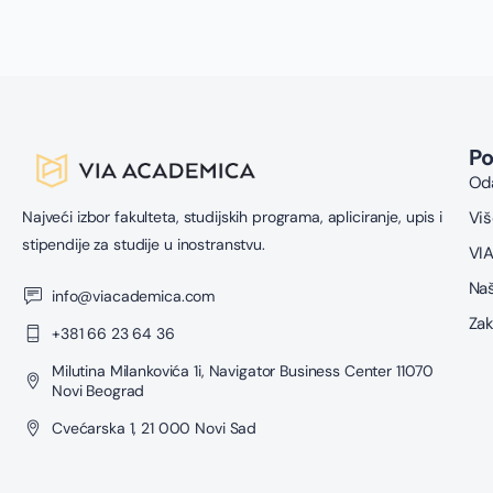
P
Oda
Najveći izbor fakulteta, studijskih programa, apliciranje, upis i
Viš
stipendije za studije u inostranstvu.
VIA
Naš
info@viacademica.com
Zak
+381 66 23 64 36
Milutina Milankovića 1i, Navigator Business Center 11070
Novi Beograd
Cvećarska 1, 21 000 Novi Sad