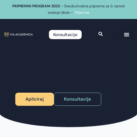
PRIPREMNI PROGRAM 2025
– Sveobuhvatne pripreme za 3. razred
srednje škole –
Prijavi se
Konsultacije
Apliciraj
Konsultacije