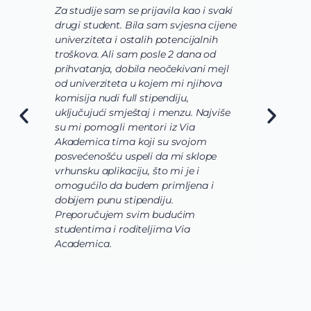
Za studije sam se prijavila kao i svaki
V
drugi student. Bila sam svjesna cijene
s
univerziteta i ostalih potencijalnih
u
troškova. Ali sam posle 2 dana od
u
prihvatanja, dobila neočekivani mejl
o
od univerziteta u kojem mi njihova
o
komisija nudi full stipendiju,
o
uključujući smještaj i menzu. Najviše
d
su mi pomogli mentori iz Via
s
Akademica tima koji su svojom
b
posvećenošću uspeli da mi sklope
l
vrhunsku aplikaciju, što mi je i
i
omogućilo da budem primljena i
k
dobijem punu stipendiju.
p
Preporučujem svim budućim
A
studentima i roditeljima Via
Academica.