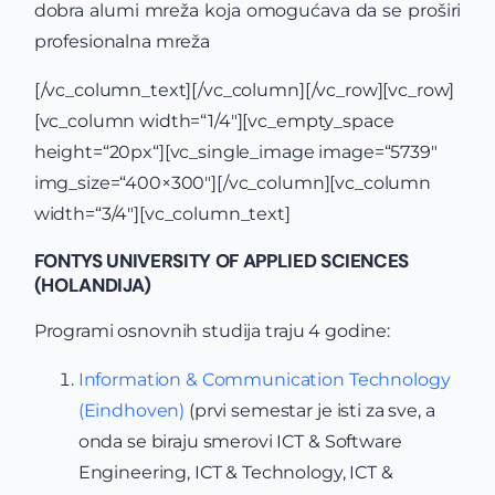
dobra alumi mreža koja omogućava da se proširi
profesionalna mreža
[/vc_column_text][/vc_column][/vc_row][vc_row]
[vc_column width=“1/4″][vc_empty_space
height=“20px“][vc_single_image image=“5739″
img_size=“400×300″][/vc_column][vc_column
width=“3/4″][vc_column_text]
FONTYS UNIVERSITY OF APPLIED SCIENCES
(HOLANDIJA)
Programi osnovnih studija traju 4 godine:
Information & Communication Technology
(Eindhoven)
(prvi semestar je isti za sve, a
onda se biraju smerovi ICT & Software
Engineering, ICT & Technology, ICT &