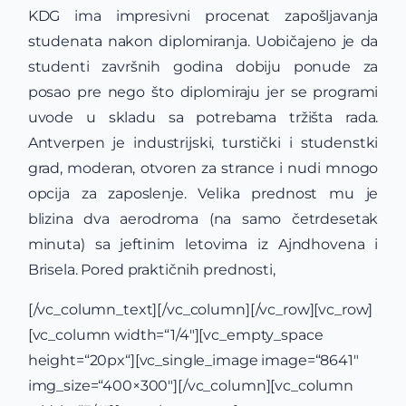
KDG ima impresivni procenat zapošljavanja
studenata nakon diplomiranja. Uobičajeno je da
studenti završnih godina dobiju ponude za
posao pre nego što diplomiraju jer se programi
uvode u skladu sa potrebama tržišta rada.
Antverpen je industrijski, turstički i studenstki
grad, moderan, otvoren za strance i nudi mnogo
opcija za zaposlenje. Velika prednost mu je
blizina dva aerodroma (na samo četrdesetak
minuta) sa jeftinim letovima iz Ajndhovena i
Brisela. Pored praktičnih prednosti,
[/vc_column_text][/vc_column][/vc_row][vc_row]
[vc_column width=“1/4″][vc_empty_space
height=“20px“][vc_single_image image=“8641″
img_size=“400×300″][/vc_column][vc_column