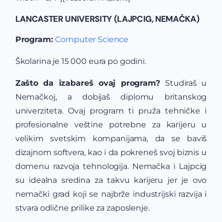
LANCASTER UNIVERSITY (LAJPCIG, NEMAČKA)
Program:
Computer Science
Školarina je 15 000 eura po godini.
Zašto da izabareš ovaj program?
Studiraš u
Nemačkoj, a dobijaš diplomu britanskog
univerziteta. Ovaj program ti pruža tehničke i
profesionalne veštine potrebne za karijeru u
velikim svetskim kompanijama, da se baviš
dizajnom softvera, kao i da pokreneš svoj biznis u
domenu razvoja tehnologija. Nemačka i Lajpcig
su idealna sredina za takvu karijeru jer je ovo
nemački grad koji se najbrže industrijski razvija i
stvara odlične prilike za zaposlenje.