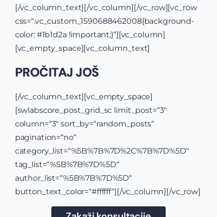
[/vc_column_text][/vc_column][/vc_row][vc_row
css=“.vc_custom_1590688462008{background-
color: #1b1d2a !important;}“][vc_column]
[vc_empty_space][vc_column_text]
PROČITAJ JOŠ
[/vc_column_text][vc_empty_space]
[swlabscore_post_grid_sc limit_post=“3″
column=“3″ sort_by=“random_posts“
pagination=“no“
category_list=“%5B%7B%7D%2C%7B%7D%5D“
tag_list=“%5B%7B%7D%5D“
author_list=“%5B%7B%7D%5D“
button_text_color=“#ffffff“][/vc_column][/vc_row]
Zakaži konsultacije