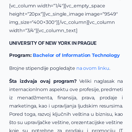
[vc_column width=“1/4″][vc_empty_space
height=“20px“][vc_single_image image=“9549″
img_size=“400×300″][/vc_column][vc_column
width=“3/4″][vc_column_text]
UNIVERSITY OF NEW YORK IN PRAGUE
Program:
Bachelor of Information Technology
Brojne stipendije pogledajte
na ovom linku
.
Šta izdvaja ovaj program?
Veliki naglasak na
internacionlnom aspektu ove profesije, predmeti
iz menadžmenta, finansija, prava, prodaje i
marketinga, kao i upravljanja ljudskim resursima.
Pored toga, razvoj ključnih veština u biznisu, kao
što su upravljačke veštine, orezentacijske veštine
koje su potrebne za prodaju i promociju IT