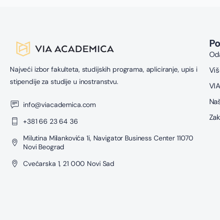
P
Oda
Najveći izbor fakulteta, studijskih programa, apliciranje, upis i
Viš
stipendije za studije u inostranstvu.
VIA
Naš
info@viacademica.com
Zak
+381 66 23 64 36
Milutina Milankovića 1i, Navigator Business Center 11070
Novi Beograd
Cvećarska 1, 21 000 Novi Sad