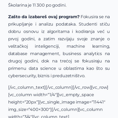
Školarina je 11 300 po godini.
Zašto da izabareš ovaj program?
Fokusira se na
prikupljanje i analizu podataka. Studenti stiču
dobru osnovu iz algoritama i kodiranja već u
prvoj godini, a zatim razvijaju svoje znanje o
veštačkoj inteligenciji, machine learning,
database management, business analytics na
drugoj godini, dok na trećoj se fokusiraju na
primenu data science u oblastima kao što su
cybersecurity, biznis i preduzetništvo.
[/vc_column_text][/vc_column][/vc_row][vc_row]
[vc_column width=“1/4″][vc_empty_space
height=“20px“][vc_single_image image=“11441″
img_size=“400×300″][/vc_column][vc_column
width=“3/4″][vc_column_text]