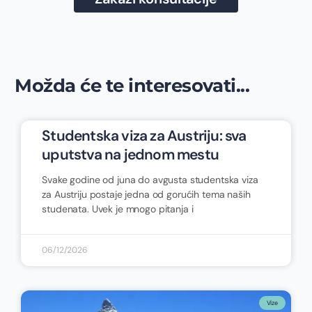
Možda će te interesovati...
Studentska viza za Austriju: sva
uputstva na jednom mestu
Svake godine od juna do avgusta studentska viza
za Austriju postaje jedna od gorućih tema naših
studenata. Uvek je mnogo pitanja i
06/12/2026
Vize