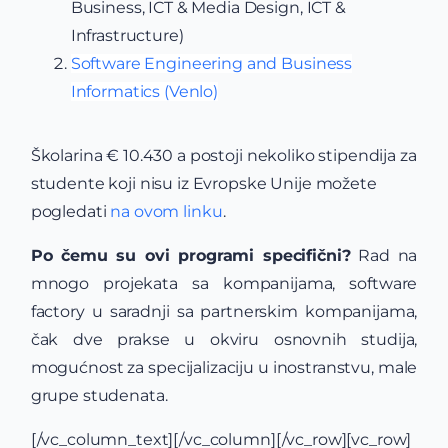
Business, ICT & Media Design, ICT &
Infrastructure)
Software Engineering and Business
Informatics (Venlo)
Školarina € 10.430 a postoji nekoliko stipendija za
studente koji nisu iz Evropske Unije možete
pogledati
na ovom linku
.
Po čemu su ovi programi specifični?
Rad na
mnogo projekata sa kompanijama, software
factory u saradnji sa partnerskim kompanijama,
čak dve prakse u okviru osnovnih studija,
mogućnost za specijalizaciju u inostranstvu, male
grupe studenata.
[/vc_column_text][/vc_column][/vc_row][vc_row]