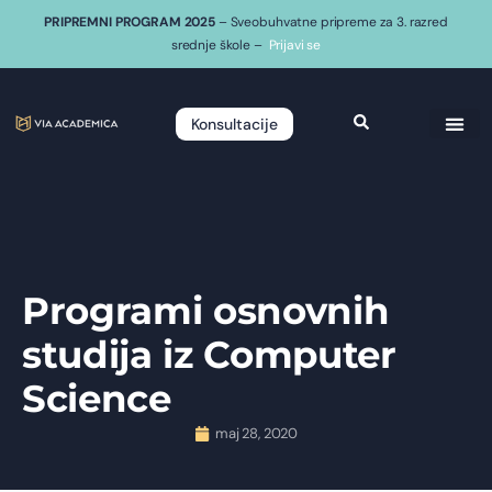
PRIPREMNI PROGRAM 2025
– Sveobuhvatne pripreme za 3. razred
srednje škole –
Prijavi se
Konsultacije
Programi osnovnih
studija iz Computer
Science
maj 28, 2020