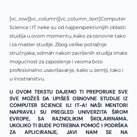
[vc_row][vc_column][vc_column_text]Computer
Science i IT neke su od najperspektivnijih oblasti
studija u ovom momentu, kako za osnovne tako
i za master studije. Zbog velike potražnje
stručnjaka, odmah nakon završenih studija imate
mogućnost za zaposlenje i veoma brzo
profesionalno usavršavanje, kako u zemlji, tako i
u inostranstvu.
U OVOM TEKSTU DAJEMO TI PREPORUKE SVE
SVE MOŽEŠ DA UPIŠEŠ OSNOVNE STUDIJE IZ
COMPUTER SCIENCE ILI IT-A! NAŠI MENTORI
NAPRAVILI SU PREGLED UNIVERZITA ŠIROM
EVROPE, SA RAZNOLIKIM ŠKOLARINAMA.
UKOLIKO TI BUDE POTREBNA POMOĆ I PODRŠKA
ZA APLICIRANJE, JAVI NAM SE NA