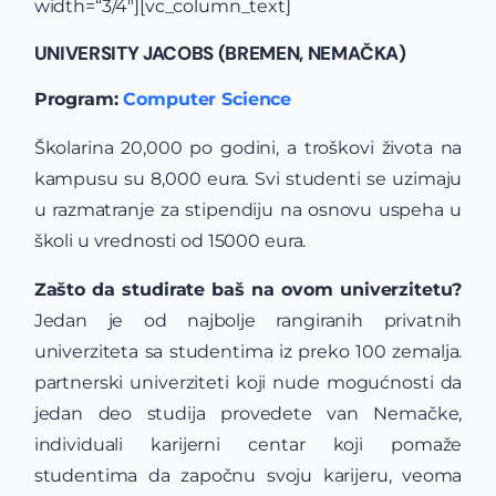
width=“3/4″][vc_column_text]
UNIVERSITY JACOBS (BREMEN, NEMAČKA)
Program:
Computer Science
Školarina 20,000 po godini, a troškovi života na
kampusu su 8,000 eura. Svi studenti se uzimaju
u razmatranje za stipendiju na osnovu uspeha u
školi u vrednosti od 15000 eura.
Zašto da studirate baš na ovom univerzitetu?
Jedan je od najbolje rangiranih privatnih
univerziteta sa studentima iz preko 100 zemalja.
partnerski univerziteti koji nude mogućnosti da
jedan deo studija provedete van Nemačke,
individuali karijerni centar koji pomaže
studentima da započnu svoju karijeru, veoma