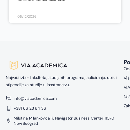
06/12/2026
P
Oda
Najveći izbor fakulteta, studijskih programa, apliciranje, upis i
Viš
stipendije za studije u inostranstvu.
VIA
Naš
info@viacademica.com
Zak
+381 66 23 64 36
Milutina Milankovića 1i, Navigator Business Center 11070
Novi Beograd