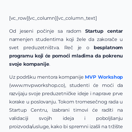
[vc_row][vc_column][vc_column_text]
Od jeseni počinje sa radom
Startup centar
namenjen studentima koji žele da zakorače u
svet preduzetništva. Reč je o
besplatnom
programu koji će pomoći mladima da pokrenu
svoje kompanije
.
Uz podršku mentora kompanije
MVP Workshop
(www.mvpworkshop.co), studenti će moći da
razvijaju svoje preduzetničke ideje i naprave prve
korake u poslovanju. Tokom tromesečnog rada u
Startup Centru, izabrani timovi će raditi na
validaciji svojih ideja i poboljšanju
proizvoda/usluge, kako bi spremni izašli na tržište