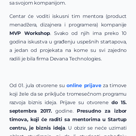
sa svojom kompanijom.
Centar će voditi iskusni tim mentora (product
menadžera, dizajnera i programera) kompanije
MVP Workshop
. Svako od njih ima preko 10
godina iskustva u građenju uspešnih startapova,
a jedan od projekata na kome su svi zajedno
radili je bila firma Devana Technologies.
Od 01. jula otvorene su
online prijave
za timove
koji žele da se priključe tromesečnom programu
razvoja biznis ideja. Prijave su otvorene
do 15.
septembra 2017.
godine.
Presudno za izbor
timova, koji će raditi sa mentorima u Startup
centru, je biznis ideja
. U obzir se neće uzimati