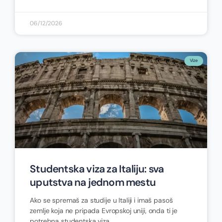
06/12/2026
Vize
Studentska viza za Italiju: sva
uputstva na jednom mestu
Ako se spremaš za studije u Italiji i imaš pasoš
zemlje koja ne pripada Evropskoj uniji, onda ti je
potrebna studentska viza.