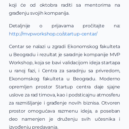
koji će od oktobra raditi sa mentorima na
građenju svojih kompanija.
Detaljnije o prijavama pročitajte na:
http://mvpworkshop.co/startup-centar/
Centar se nalazi u zgradi Ekonomskog fakulteta
u Beogradu i rezultat je saradnje kompanije MVP
Workshop, koja se bavi validacijom ideja startapa
u ranoj fazi, i Centra za saradnju sa privredom,
Ekonomskog fakulteta u Beogradu. Moderno
opremljen prostor Startup centra daje sjajne
uslove za rad timova, kao i podsticajnu atmosferu
za razmišljanje i građenje novih biznisa. Otvoren
prostor omogućava razmenu ideja, a poseban
deo namenjen je druženju svih učesnika i
izvođenju predavanja.