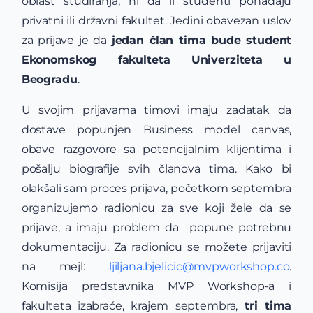
oblast studiranja, ni da li studenti pohađaju
privatni ili državni fakultet. Jedini obavezan uslov
za prijave je da
jedan član tima bude student
Ekonomskog fakulteta Univerziteta u
Beogradu
.
U svojim prijavama timovi imaju zadatak da
dostave popunjen Business model canvas,
obave razgovore sa potencijalnim klijentima i
pošalju biografije svih članova tima. Kako bi
olakšali sam proces prijava, početkom septembra
organizujemo radionicu za sve koji žele da se
prijave, a imaju problem da popune potrebnu
dokumentaciju. Za radionicu se možete prijaviti
na mejl:
ljiljana.bjelicic@mvpworkshop.co
.
Komisija predstavnika MVP Workshop-a i
fakulteta izabraće, krajem septembra,
tri tima