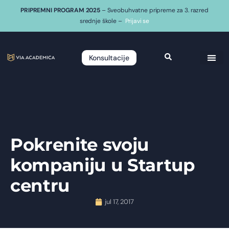
PRIPREMNI PROGRAM 2025
– Sveobuhvatne pripreme za 3. razred
srednje škole –
Prijavi se
Konsultacije
Pokrenite svoju
kompaniju u Startup
centru
jul 17, 2017