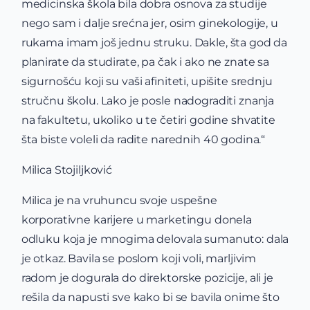
medicinska škola bila dobra osnova za studije
nego sam i dalje srećna jer, osim ginekologije, u
rukama imam još jednu struku. Dakle, šta god da
planirate da studirate, pa čak i ako ne znate sa
sigurnošću koji su vaši afiniteti, upišite srednju
stručnu školu. Lako je posle nadograditi znanja
na fakultetu, ukoliko u te četiri godine shvatite
šta biste voleli da radite narednih 40 godina.“
Milica Stojiljković
Milica je na vruhuncu svoje uspešne
korporativne karijere u marketingu donela
odluku koja je mnogima delovala sumanuto: dala
je otkaz. Bavila se poslom koji voli, marljivim
radom je dogurala do direktorske pozicije, ali je
rešila da napusti sve kako bi se bavila onime što