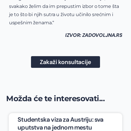
svakako želim da im prepustim izbor o tome šta
je to što bi njih sutra u životu učinilo srećnim i
uspešnim ženama.“
IZVOR: ZADOVOLJNA.RS
Zakaži konsultacije
Možda će te interesovati...
Studentska viza za Austriju: sva
uputstva na jednom mestu