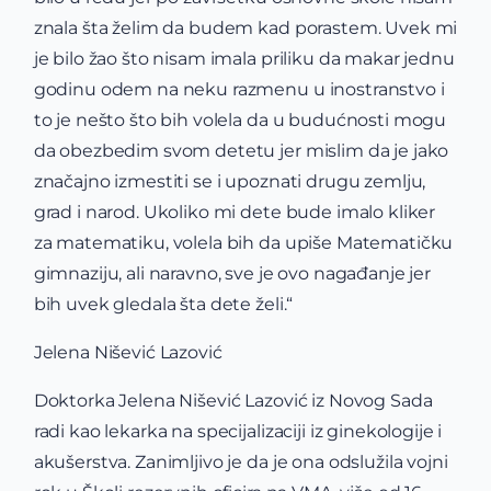
znala šta želim da budem kad porastem. Uvek mi
je bilo žao što nisam imala priliku da makar jednu
godinu odem na neku razmenu u inostranstvo i
to je nešto što bih volela da u budućnosti mogu
da obezbedim svom detetu jer mislim da je jako
značajno izmestiti se i upoznati drugu zemlju,
grad i narod. Ukoliko mi dete bude imalo kliker
za matematiku, volela bih da upiše Matematičku
gimnaziju, ali naravno, sve je ovo nagađanje jer
bih uvek gledala šta dete želi.“
Jelena Nišević Lazović
Doktorka Jelena Nišević Lazović iz Novog Sada
radi kao lekarka na specijalizaciji iz ginekologije i
akušerstva. Zanimljivo je da je ona odslužila vojni