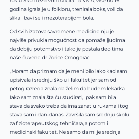
rok u Školi rezervnih oficira na VMA, više od 16
godina igrala je u folkloru, trenirala boks, voli da
slika i bavi se i mezoterapijom bola.
Od svih izazova savremene medicine nju je
najviše privukla mogućnost da pomaže ljudima
da dobiju potomstvo i tako je postala deo tima
naše čuvene dr Zorice Crnogorac.
„Moram da priznam da je meni bilo lako kad sam
upisivala i srednju školu i fakultet jer sam od
petog razreda znala da želim da budem lekarka.
Iako sam znala šta ću studirati, ipak sam bila
stava da svako treba da ima zanat u rukama i tog
stava sam i dan-danas. Završila sam srednju školu
za fizioterapeutskog tehničara, a potom i
medicinski fakultet. Ne samo da mi je srednja