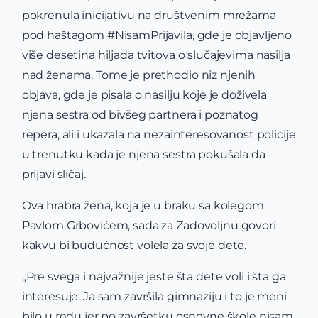
pokrenula inicijativu na društvenim mrežama
pod haštagom #NisamPrijavila, gde je objavljeno
više desetina hiljada tvitova o slučajevima nasilja
nad ženama. Tome je prethodio niz njenih
objava, gde je pisala o nasilju koje je doživela
njena sestra od bivšeg partnera i poznatog
repera, ali i ukazala na nezainteresovanost policije
u trenutku kada je njena sestra pokušala da
prijavi sličaj.
Ova hrabra žena, koja je u braku sa kolegom
Pavlom Grbovićem, sada za Zadovoljnu govori
kakvu bi budućnost volela za svoje dete.
„Pre svega i najvažnije jeste šta dete voli i šta ga
interesuje. Ja sam završila gimnaziju i to je meni
bilo u redu jer po završetku osnovne škole nisam