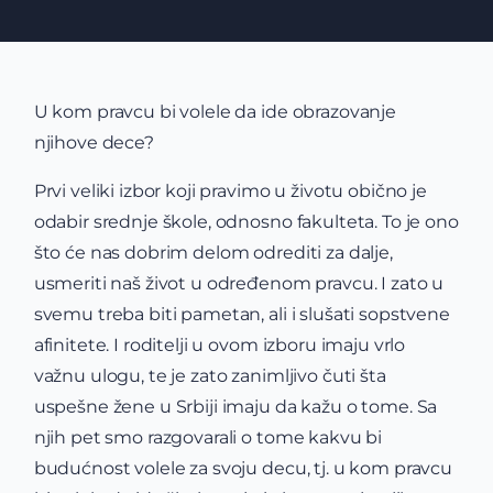
U kom pravcu bi volele da ide obrazovanje
njihove dece?
Prvi veliki izbor koji pravimo u životu obično je
odabir srednje škole, odnosno fakulteta. To je ono
što će nas dobrim delom odrediti za dalje,
usmeriti naš život u određenom pravcu. I zato u
svemu treba biti pametan, ali i slušati sopstvene
afinitete. I roditelji u ovom izboru imaju vrlo
važnu ulogu, te je zato zanimljivo čuti šta
uspešne žene u Srbiji imaju da kažu o tome. Sa
njih pet smo razgovarali o tome kakvu bi
budućnost volele za svoju decu, tj. u kom pravcu