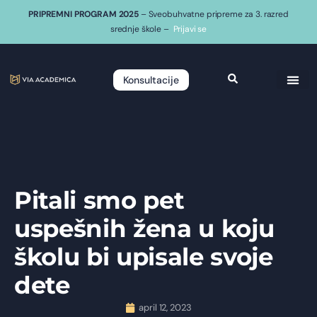
PRIPREMNI PROGRAM 2025
– Sveobuhvatne pripreme za 3. razred
srednje škole –
Prijavi se
Konsultacije
Pitali smo pet
uspešnih žena u koju
školu bi upisale svoje
dete
april 12, 2023