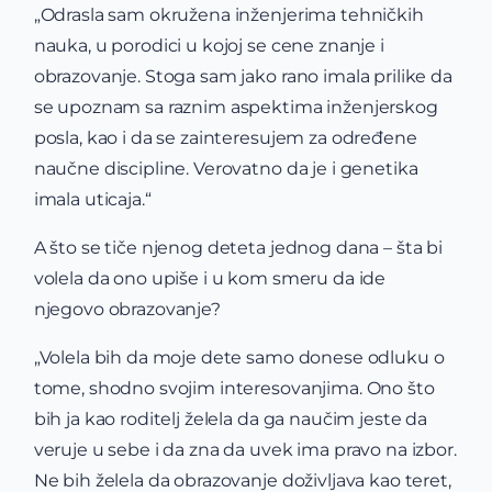
„Odrasla sam okružena inženjerima tehničkih
nauka, u porodici u kojoj se cene znanje i
obrazovanje. Stoga sam jako rano imala prilike da
se upoznam sa raznim aspektima inženjerskog
posla, kao i da se zainteresujem za određene
naučne discipline. Verovatno da je i genetika
imala uticaja.“
A što se tiče njenog deteta jednog dana – šta bi
volela da ono upiše i u kom smeru da ide
njegovo obrazovanje?
„Volela bih da moje dete samo donese odluku o
tome, shodno svojim interesovanjima. Ono što
bih ja kao roditelj želela da ga naučim jeste da
veruje u sebe i da zna da uvek ima pravo na izbor.
Ne bih želela da obrazovanje doživljava kao teret,