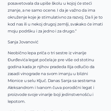
posavetovala da upiše školu u kojoj će steći
znanje, a ne samo ocene. I da je važno da ima
okruženje koje je stimulativno za razvoj. Da li je to
kod nas ili u nekoj drugoj zemlji, svakako će imati
moju podršku i za jedno i za drugo.“
Sanja Jovanović
Neobično lepa priča o tri sestre iz vinarije
Đurđevića legat počela je pre više od stotinu
godina kada je njihov pradeda Ilija odlučio da
zasadi vinograde na svom imanju u blizini
Mionice u selu Ključ. Danas Sanja sa sestrama
Aleksandrom i Ivanom čuva porodični legat i
proizvode svoje vinarije boji jedinstvenošću i
lepotom.