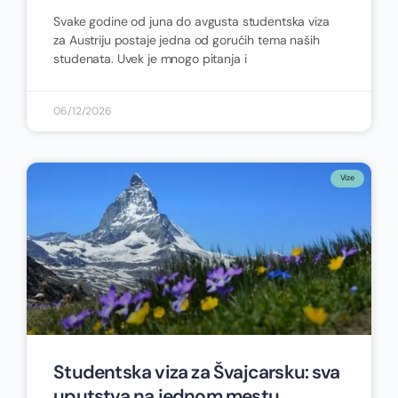
Svake godine od juna do avgusta studentska viza
za Austriju postaje jedna od gorućih tema naših
studenata. Uvek je mnogo pitanja i
06/12/2026
Vize
Studentska viza za Švajcarsku: sva
uputstva na jednom mestu