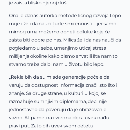
je zaista blisko njenoj duši.
Ona je danas autorka metode ličnog razvoja Lepo
mi je i želi da nauči ljude smirennosti – jer samo
mirnog uma možemo doneti odluke koje će
zaista biti dobre po nas. Milica želi da nas nauči da
pogledamo u sebe, umanjimo uticaj stresa i
mišljenja okoline kako bismo shvatili šta nam to
stvarno treba da bi nam u životu bilo lepo.
„Rekla bih da su mlade generacije počele da
veruju da dostupnost informacija znači isto što i
znanje. Sa druge strane, u kulturi u kojoj se
razmahuje sumnjivim diplomama, deci nije
jednostavno da poveruju da je obrazovanje
važno. Ali pametna i vredna deca uvek nađu
pravi put. Zato bih uvek svom detetu