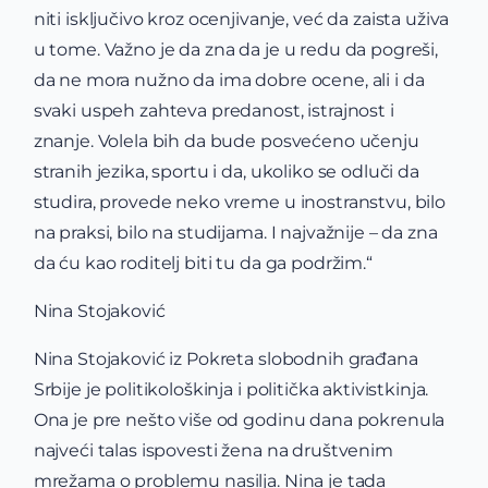
niti isključivo kroz ocenjivanje, već da zaista uživa
u tome. Važno je da zna da je u redu da pogreši,
da ne mora nužno da ima dobre ocene, ali i da
svaki uspeh zahteva predanost, istrajnost i
znanje. Volela bih da bude posvećeno učenju
stranih jezika, sportu i da, ukoliko se odluči da
studira, provede neko vreme u inostranstvu, bilo
na praksi, bilo na studijama. I najvažnije – da zna
da ću kao roditelj biti tu da ga podržim.“
Nina Stojaković
Nina Stojaković iz Pokreta slobodnih građana
Srbije je politikološkinja i politička aktivistkinja.
Ona je pre nešto više od godinu dana pokrenula
najveći talas ispovesti žena na društvenim
mrežama o problemu nasilja. Nina je tada