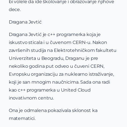
bi volele da ide školovanje i obrazovanje njihove
dece.
Dragana Jevtić
Dragana Jevtić je c++ programerka koja je
iskustvo sticala i u čuvenom CERN-u. Nakon
završenih studija na Elektrotehničkom fakultetu
Univerziteta u Beogradu, Draganu je pre
nekoliko godina put odveo u čuveni CERN,
Evropsku organizaciju za nuklearno istraživanje,
koji je san mnogim naučnicima. Sada ona radi
kao c++ programerka u United Cloud
inovativnom centru.
Ona je odmalena pokazivala sklonost ka
matematici.