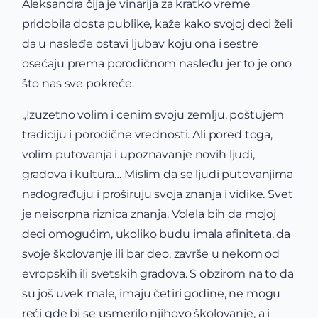
Aleksandra čija je vinarija za kratko vreme
pridobila dosta publike, kaže kako svojoj deci želi
da u nasleđe ostavi ljubav koju ona i sestre
osećaju prema porodičnom nasleđu jer to je ono
što nas sve pokreće.
„Izuzetno volim i cenim svoju zemlju, poštujem
tradiciju i porodične vrednosti. Ali pored toga,
volim putovanja i upoznavanje novih ljudi,
gradova i kultura… Mislim da se ljudi putovanjima
nadograđuju i proširuju svoja znanja i vidike. Svet
je neiscrpna riznica znanja. Volela bih da mojoj
deci omogućim, ukoliko budu imala afiniteta, da
svoje školovanje ili bar deo, završe u nekom od
evropskih ili svetskih gradova. S obzirom na to da
su još uvek male, imaju četiri godine, ne mogu
reći gde bi se usmerilo njihovo školovanje, a i