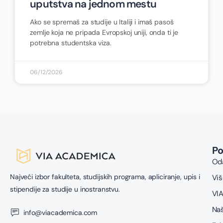
uputstva na jednom mestu
Ako se spremaš za studije u Italiji i imaš pasoš
zemlje koja ne pripada Evropskoj uniji, onda ti je
potrebna studentska viza.
06/12/2026
P
Oda
Najveći izbor fakulteta, studijskih programa, apliciranje, upis i
Viš
stipendije za studije u inostranstvu.
VIA
Naš
info@viacademica.com