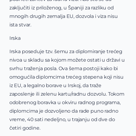
zaključiti iz priloženog, u Španiji za razliku od
mnogih drugih zemalja EU, dozvola i viza nisu
ista stvar.
Irska
Irska poseduje tzv. šemu za diplomiranje trećeg
nivoa u skladu sa kojom možete ostati u državi u
svrhu traženja posla. Ova šema postoji kako bi
omogućila diplomcima trećeg stepena koji nisu
iz EU, a legalno borave u Irskoj, da traže
zaposlenje ili zelenu kartu/radnu dozvolu. Tokom
odobrenog boravka u okviru radnog programa,
diplomcima je dozvoljeno da rade puno radno
vreme, 40 sati nedeljno, u trajanju od dve do
četiri godine.