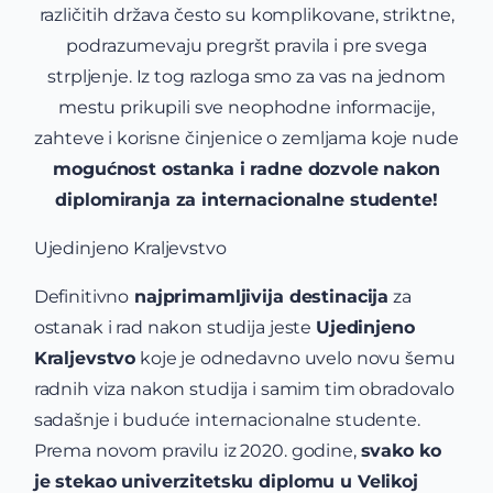
različitih država često su komplikovane, striktne,
podrazumevaju pregršt pravila i pre svega
strpljenje. Iz tog razloga smo za vas na jednom
mestu prikupili sve neophodne informacije,
zahteve i korisne činjenice o zemljama koje nude
mogućnost ostanka i radne dozvole nakon
diplomiranja za internacionalne studente!
Ujedinjeno Kraljevstvo
Definitivno
najprimamljivija destinacija
za
ostanak i rad nakon studija jeste
Ujedinjeno
Kraljevstvo
koje je odnedavno uvelo novu šemu
radnih viza nakon studija i samim tim obradovalo
sadašnje i buduće internacionalne studente.
Prema novom pravilu iz 2020. godine,
svako ko
je stekao univerzitetsku diplomu u Velikoj