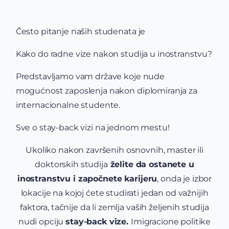
Često pitanje naših studenata je
Kako do radne vize nakon studija u inostranstvu?
Predstavljamo vam države koje nude
mogućnost zaposlenja nakon diplomiranja za
internacionalne studente.
Sve o stay-back vizi na jednom mestu!
Ukoliko nakon završenih osnovnih, master ili
doktorskih studija
želite da ostanete u
inostranstvu i započnete karijeru
, onda je izbor
lokacije na kojoj ćete studirati jedan od važnijih
faktora, tačnije da li zemlja vaših željenih studija
nudi opciju
stay-back vize.
Imigracione politike