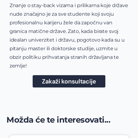
Znanje o stay-back vizama i prilikama koje države
nude značajno je za sve studente koji svoju
profesionalnu karijeru žele da započnu van
granica matične države. Zato, kada birate svoj
idealan univerzitet i državu, pogotovo kada su u
pitanju master ili doktorske studije, uzmite u
obzir politiku prihvatanja stranih državljana te
zemlje!
Zakaži konsultacije
Možda će te interesovati...