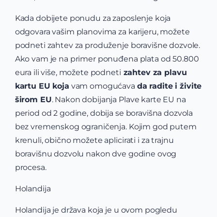
Kada dobijete ponudu za zaposlenje koja
odgovara vašim planovima za karijeru, možete
podneti zahtev za produženje boravišne dozvole.
Ako vam je na primer ponuđena plata od 50.800
eura ili više, možete podneti
zahtev za plavu
kartu EU koja
vam omogućava
da radite i živite
širom EU
. Nakon dobijanja Plave karte EU na
period od 2 godine, dobija se boravišna dozvola
bez vremenskog ograničenja. Kojim god putem
krenuli, obično možete aplicirati i za trajnu
boravišnu dozvolu nakon dve godine ovog
procesa.
Holandija
Holandija je država koja je u ovom pogledu