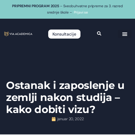
PRIPREMNI PROGRAM 2025
– Sveobuhvatne pripreme za 3. razred
srednje škole –
Prijavi se
Konsultacije
Ostanak i zaposlenje u
zemlji nakon studija –
kako dobiti vizu?
januar 20, 2022