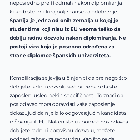
neposredno pre ili odmah nakon diplomiranja
kako biste imali najbolje šanse za odobrenje.
Španija je jedna od onih zemalja u kojoj je
studentima koji nisu iz EU veoma teško da
dobiju radnu dozvolu nakon diplomiranja. Ne
postoji viza koja je posebno određena za
strane diplomce španskih univerziteta.
Komplikacija se javlja u činjenici da pre nego što
dobijete radnu dozvolu već bi trebalo da ste
zaposleni usled nekih specifičnosti. To znači da
poslodavac mora opravdati vaše zaposlenje
dokazujući da nije bilo odgovarajućih kandidata
iz Španije ili EU. Nakon što uz pomoć poslodavca
dobijete radnu i boravišnu dozvolu, možete
podneti zahtev za radnu vizu. Kao što se da