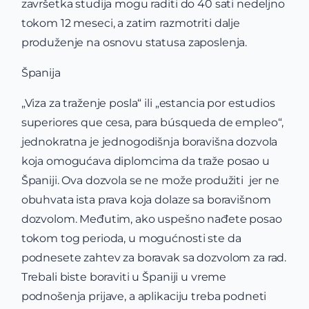
završetka studija mogu raditi do 40 sati nedeljno
tokom 12 meseci, a zatim razmotriti dalje
produženje na osnovu statusa zaposlenja.
Španija
„Viza za traženje posla“ ili „estancia por estudios
superiores que cesa, para búsqueda de empleo“,
jednokratna je jednogodišnja boravišna dozvola
koja omogućava diplomcima da traže posao u
Španiji. Ova dozvola se ne može produžiti jer ne
obuhvata ista prava koja dolaze sa boravišnom
dozvolom. Međutim, ako uspešno nađete posao
tokom tog perioda, u mogućnosti ste da
podnesete zahtev za boravak sa dozvolom za rad.
Trebali biste boraviti u Španiji u vreme
podnošenja prijave, a aplikaciju treba podneti