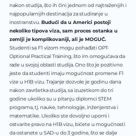
nakon studija, što ih čini jednom od najtraženijih i
najpopularnijih destinacija za studiranje u
inostranstvu.
Budući da u Americi postoji
nekoliko tipova viza, sam proces ostanka u
zemlji je komplikovaniji, ali je MOGUĆ.
Studenti sa F1 vizom mogu pohađati OPT-
Optional Practical Training, što im omogućava da
rade u svojoj oblasti studija. Ono što je pozitivno
jeste da studenti imaju mogućnost promene F1
vize u H1B vizu. Trajanje dozvole je godinu dana
nakon završetka studija, sa izuzetkom do tri
godine ukoliko su u pitanju diplomci STEM
programa, tj. nauke, tehnologije, inženjerstva i
matematike. Ukoliko ste dovoljno uporni i
ostvarite pravo na H1B vizu, bićete u mogućnosti
da ostanete u SAD-u do 3 godine, što se dalje