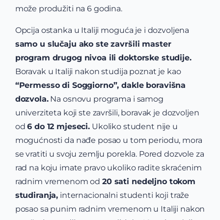
može produžiti na 6 godina.
Opcija ostanka u Italiji moguća je i dozvoljena
samo u slučaju ako ste završili master
program drugog nivoa ili doktorske studije.
Boravak u Italiji nakon studija poznat je kao
“Permesso di Soggiorno”, dakle boravišna
dozvola.
Na osnovu programa i samog
univerziteta koji ste završili, boravak je dozvoljen
od
6 do 12 mjeseci.
Ukoliko student nije u
mogućnosti da nađe posao u tom periodu, mora
se vratiti u svoju zemlju porekla. Pored dozvole za
rad na koju imate pravo ukoliko radite skraćenim
radnim vremenom od
20 sati nedeljno tokom
studiranja,
internacionalni studenti koji traže
posao sa punim radnim vremenom u Italiji nakon