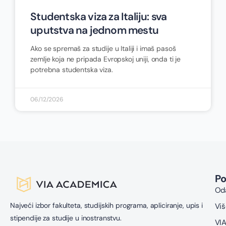
Studentska viza za Italiju: sva
uputstva na jednom mestu
Ako se spremaš za studije u Italiji i imaš pasoš
zemlje koja ne pripada Evropskoj uniji, onda ti je
potrebna studentska viza.
06/12/2026
P
Oda
Najveći izbor fakulteta, studijskih programa, apliciranje, upis i
Viš
stipendije za studije u inostranstvu.
VIA