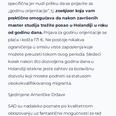
specifična jer nudi priliku da se prijavite za
„godinu orijentacije”, tj.
zoekjaar
koja vam
praktično omogućava da nakon završenih
master studija tražite posao u Holandiji u roku
od godinu dana.
Prijava za godinu orijentacije se
plaća i košta 171 €. Ne postoje nikakva
ograničenja u smislu vrste zaposlenja koje
možete preuzeti tokom ovog perioda. Sledeći
korak nakon što dozvoljena godina dana u
Holandiji istekne jeste zahtev za boravišnu
dozvolu koji morate podneti sa statusom
visokokvalifiikovanog migranta.
Sjedinjene Američke Države
SAD su nadaleko poznate po kvalitetnom
obrazovanju uz fantastične mogućnosti za rad