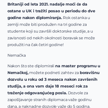
Britaniji od leta 2021. nadalje moći će da
ostane u UK i tražiti posao u periodu do dve
godine nakon diplomiranja.
Rok ostanka u
zemlji može biti produžen na tri godine za
studente koji su završili doktorske studije, a u
zavisnosti od nekih okolnosti boravak se može
produžiti na čak četiri godine!
Nemačka
Nakon što ste diplomirali
na master programu u
Nemačkoj,
možete podneti zahtev za
boravišnu
dozvolu u roku od 3 meseca nakon završenih
studija, a ona vam daje 18 meseci rok za
traženje odgovarajućeg posla.
Dozvole za
zapošljavanje stranih diplomaca važe godinu
dana, a naknadne dozvole važe do 5 godina.