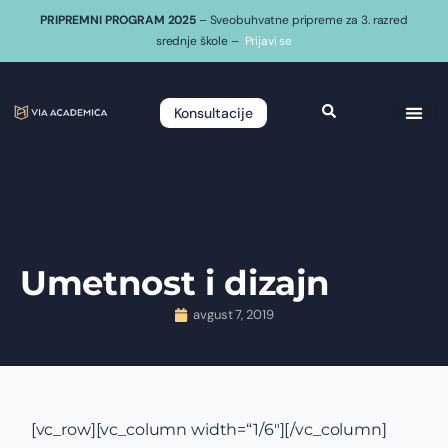
PRIPREMNI PROGRAM 2025
– Sveobuhvatne pripreme za 3. razred
srednje škole –
Prijavi se
Konsultacije
Umetnost i dizajn
avgust 7, 2019
[vc_row][vc_column width=“1/6″][/vc_column]