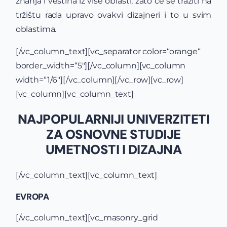
znanja i veština iz više oblasti, zato će se tražiti na
tržištu rada upravo ovakvi dizajneri i to u svim
oblastima.
[/vc_column_text][vc_separator color=“orange“
border_width=“5″][/vc_column][vc_column
width=“1/6″][/vc_column][/vc_row][vc_row]
[vc_column][vc_column_text]
NAJPOPULARNIJI UNIVERZITETI
ZA OSNOVNE STUDIJE
UMETNOSTI I DIZAJNA
[/vc_column_text][vc_column_text]
EVROPA
[/vc_column_text][vc_masonry_grid