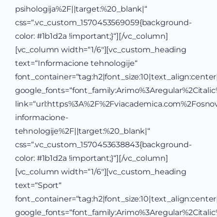
psihologija%2F||target:%20_blank|“
css=“.vc_custom_1570453569059{background-
color: #1b1d2a !important;}“][/vc_column]
[vc_column width=“1/6″][vc_custom_heading
text=“Informacione tehnologije“
font_container=“tag:h2|font_size:10|text_align:center|c
google_fonts=“font_family:Arimo%3Aregular%2Cital
link=“url:https%3A%2F%2Fviacademica.com%2Fosno
informacione-
tehnologije%2F||target:%20_blank|“
css=“.vc_custom_1570453638843{background-
color: #1b1d2a !important;}“][/vc_column]
[vc_column width=“1/6″][vc_custom_heading
text=“Sport“
font_container=“tag:h2|font_size:10|text_align:center|c
google_fonts=“font_family:Arimo%3Aregular%2Cital