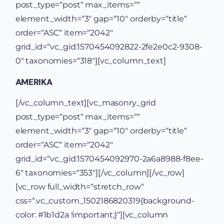
post_type=“post“ max_items=““
element_width=“3″ gap=“10″ orderby=“title“
order=“ASC“ item=“2042″
grid_id=“vc_gid:1570454092822-2fe2e0c2-9308-
0″ taxonomies=“318″][vc_column_text]
AMERIKA
[/vc_column_text][vc_masonry_grid
post_type=“post“ max_items=““
element_width=“3″ gap=“10″ orderby=“title“
order=“ASC“ item=“2042″
grid_id=“vc_gid:1570454092970-2a6a8988-f8ee-
6″ taxonomies=“353″][/vc_column][/vc_row]
[vc_row full_width=“stretch_row“
css=“.vc_custom_1502186820319{background-
color: #1b1d2a !important;}“][vc_column