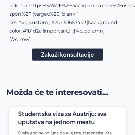
link=“url:https%3A%2F%2Fviacademica.com%2Fosno
sport%2F||target:%20_blank|“
css=“.vc_custom_1570453657443{background-
color: #1b1d2a !important;}“][/vc_column]
[/vc_row]
Zakaži konsultacije
Možda će te interesovati...
Studentska viza za Austriju: sva
uputstva na jednom mestu
Svake godine od juna do avgusta studentska viza