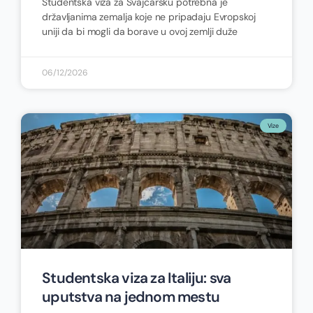
Studentska viza za Švajcarsku potrebna je
državljanima zemalja koje ne pripadaju Evropskoj
uniji da bi mogli da borave u ovoj zemlji duže
06/12/2026
Vize
Studentska viza za Italiju: sva
uputstva na jednom mestu