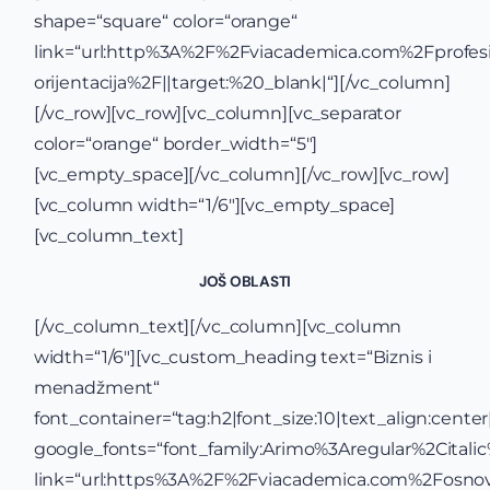
shape=“square“ color=“orange“
link=“url:http%3A%2F%2Fviacademica.com%2Fprofes
orijentacija%2F||target:%20_blank|“][/vc_column]
[/vc_row][vc_row][vc_column][vc_separator
color=“orange“ border_width=“5″]
[vc_empty_space][/vc_column][/vc_row][vc_row]
[vc_column width=“1/6″][vc_empty_space]
[vc_column_text]
JOŠ OBLASTI
[/vc_column_text][/vc_column][vc_column
width=“1/6″][vc_custom_heading text=“Biznis i
menadžment“
font_container=“tag:h2|font_size:10|text_align:center|c
google_fonts=“font_family:Arimo%3Aregular%2Cital
link=“url:https%3A%2F%2Fviacademica.com%2Fosno