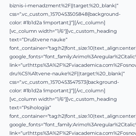
biznis-i-menadzment%2F||target:%20_blank|“
css=“.vc_custom_1570453505848{background-
color: #1b1d2a !important;}“][/vc_column]
[vc_column width=“1/6″][vc_custom_heading
text=“Društvene nauke“
font_container=“tag:h2|font_size:10|text_align:center|c
google_fonts=“font_family:Arimo%3Aregular%2Cital
link=“url:https%3A%2F%2Fviacademica.com%2Fosno
dru%C5%A1tvene-nauke%2F||target:%20_blank|“
css=“.vc_custom_1570453547573{background-
color: #1b1d2a !important;}“][/vc_column]
[vc_column width=“1/6″][vc_custom_heading
text=“Psihologija“
font_container=“tag:h2|font_size:10|text_align:center|c
google_fonts=“font_family:Arimo%3Aregular%2Cital
link=“url:https%3A%2F%2Fviacademica.com%2Fosno