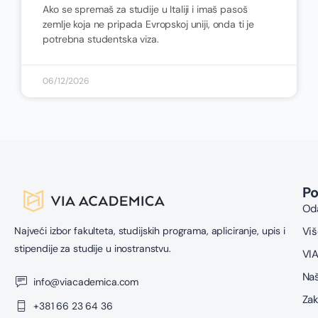
Ako se spremaš za studije u Italiji i imaš pasoš
zemlje koja ne pripada Evropskoj uniji, onda ti je
potrebna studentska viza.
06/12/2026
P
Oda
Najveći izbor fakulteta, studijskih programa, apliciranje, upis i
Viš
stipendije za studije u inostranstvu.
VIA
Naš
info@viacademica.com
Zak
+381 66 23 64 36