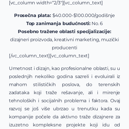
[vc_column width=“2/3″][vc_column_text]
Prosečna plata:
$40.000-$100.000/godišnje
Top zanimanja budućnosti:
No. 6
Posebno tražene oblasti specijalizacije:
dizajneri proizvoda, kreativni marketing, muzički
producenti
[/vc_column_text][vc_column_text]
Umetnost i dizajn, kao profesionalne oblasti, su u
poslednjih nekoliko godina sazreli i evoluirali iz
mahom stilističkih poslova, do terenskih
zadataka koji traže rešavanje, ali i mirenje
tehnoloških i socijalnih problema i faktora. Ovaj
razvoj se još više ubrzao u trenutku kada su
kompanije počele da aktivno traže dizajnere za
izuzetno kompleksne projekte koji idu od