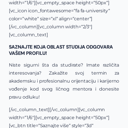
width=“1/6″][vc_empty_space height=“50px“]
[vc_icon icon_fontawesome=“fa fa-university“
color=“white“ size=“xl“ align=“center“]
[/vc_column][vc_column width=“2/3″]
[vc_column_text]
SAZNAJTE KOJA OBLAST STUDIJA ODGOVARA
VAŠEM PROFILU!
Niste sigurni šta da studirate? Imate različita
interesovanja? Zakažite svoj termin za
akademsku i profesionalnu orijentaciju i karijerno
vođenje kod svog ličnog mentora i donesite
pravu odluku!
[/vc_column_text][/vc_column][vc_column
width=“1/6″][vc_empty_space height=“50px“]
[vc_btn title=“Saznajte više“ style=“3d“