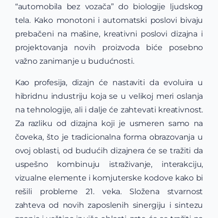
“automobila bez vozača” do biologije ljudskog
tela. Kako monotoni i automatski poslovi bivaju
prebačeni na mašine, kreativni poslovi dizajna i
projektovanja novih proizvoda biće posebno
važno zanimanje u budućnosti.
Kao profesija, dizajn će nastaviti da evoluira u
hibridnu industriju koja se u velikoj meri oslanja
na tehnologije, ali i dalje će zahtevati kreativnost.
Za razliku od dizajna koji je usmeren samo na
čoveka, što je tradicionalna forma obrazovanja u
ovoj oblasti, od budućih dizajnera će se tražiti da
uspešno kombinuju istraživanje, interakciju,
vizualne elemente i komjuterske kodove kako bi
rešili probleme 21. veka. Složena stvarnost
zahteva od novih zaposlenih sinergiju i sintezu